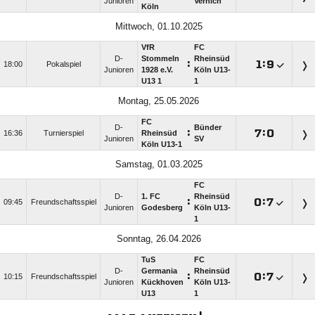
Junioren
Vernich
Köln
Mittwoch, 01.10.2025
VfR
FC
D-
Stommeln
Rheinsüd
:

:

18:00
Pokalspiel
Junioren
1928 e.V.
Köln U13-
U13 1
1
Montag, 25.05.2026
FC
D-
Bünder
:

:

16:36
Turnierspiel
Rheinsüd
Junioren
SV
Köln U13-1
Samstag, 01.03.2025
FC
D-
1. FC
Rheinsüd
:

:

09:45
Freundschaftsspiel
Junioren
Godesberg
Köln U13-
1
Sonntag, 26.04.2026
TuS
FC
D-
Germania
Rheinsüd
:

:

10:15
Freundschaftsspiel
Junioren
Kückhoven
Köln U13-
U13
1