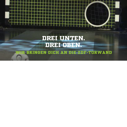
DREI UNTEN.
DREI OBEN.
WIR BRINGEN DICH AN DIE ZDF-TORWAND