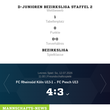
D-JUNIOREN BEZIRKSLIGA STAFFEL 2
Wettbewerb
1
Tabellenplatz
0
Punkte
0:0
Torverhältnis
BEZIRKSLIGA
Spielklasse
Letztes Spiel: So, 12.07.2026
11:00 | Freundschaftsspiele
FC Rheinsüd Köln U13-1
-
FC Pesch U13

:

MANNSCHAFTS-NEWS