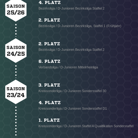
4. PLATZ
SAISON
Bezirksliga / D-Junioren Bezirksliga Staffel 2
25/26
2. PLATZ
Bezirksliga / D-Junioren Bezirksliga, Staffel 1 (Frühjahr)
2. PLATZ
SAISON
Bezirksliga / D-Junioren Bezirksliga Staffel 2
24/25
6. PLATZ
Verbandsliga / D-Junioren Mittelrheinliga
3. PLATZ
SAISON
Kreissonderliga / D-Junioren Sonderstaffel 30
23/24
4. PLATZ
Kreissonderliga / D-Junioren Sonderstaffel D1
1. PLATZ
Kreissonderliga / D-Junioren Staffel A Qualifikation Sonderstaffel