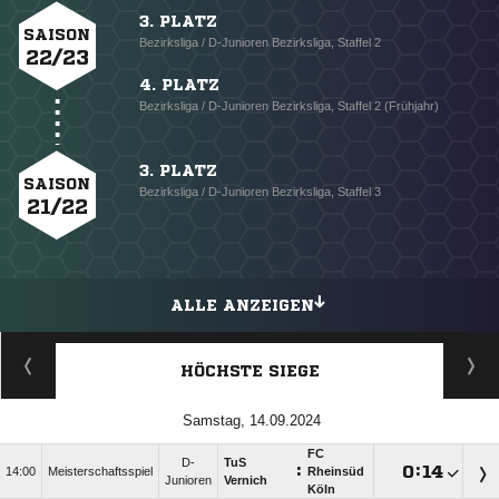
3. PLATZ
SAISON
Bezirksliga / D-Junioren Bezirksliga, Staffel 2
22/23
4. PLATZ
Bezirksliga / D-Junioren Bezirksliga, Staffel 2 (Frühjahr)
3. PLATZ
SAISON
Bezirksliga / D-Junioren Bezirksliga, Staffel 3
21/22
ALLE ANZEIGEN
HÖCHSTE SIEGE
Samstag, 14.09.2024
FC
D-
TuS
:

:

14:00
Meisterschaftsspiel
Rheinsüd
Junioren
Vernich
Köln