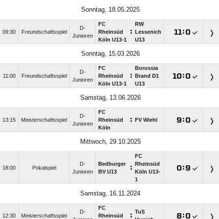
Sonntag, 18.05.2025
FC
RW
D-
:

:

09:30
Freundschaftsspiel
Rheinsüd
Lessenich
Junioren
Köln U13-1
U13
Sonntag, 15.03.2026
FC
Borussia
D-
:

:

11:00
Freundschaftsspiel
Rheinsüd
Brand D1
Junioren
Köln U13-1
U13
Samstag, 13.06.2026
FC
D-
:

:

13:15
Meisterschaftsspiel
Rheinsüd
FV Wiehl
Junioren
Köln
Mittwoch, 29.10.2025
FC
D-
Bedburger
Rheinsüd
:

:

18:00
Pokalspiel
Junioren
BV U13
Köln U13-
1
Samstag, 16.11.2024
FC
D-
TuS
:

:

12:30
Meisterschaftsspiel
Rheinsüd