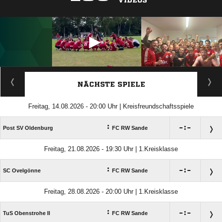
VIDEOS
ANZEIGE
NÄCHSTE SPIELE
Freitag, 14.08.2026 - 20:00 Uhr | Kreisfreundschaftsspiele
:

:

Post SV Oldenburg
FC RW Sande
Freitag, 21.08.2026 - 19:30 Uhr | 1.Kreisklasse
:

:

SC Ovelgönne
FC RW Sande
Freitag, 28.08.2026 - 20:00 Uhr | 1.Kreisklasse
:

:

TuS Obenstrohe II
FC RW Sande