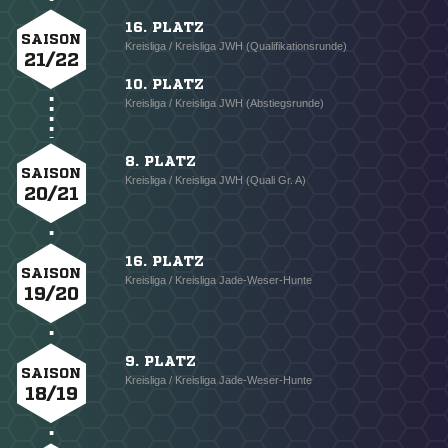
16. PLATZ
SAISON
Kreisliga / Kreisliga JWH (Qualifikationsrunde)
21/22
10. PLATZ
Kreisliga / Kreisliga JWH (Abstiegsrunde)
8. PLATZ
SAISON
Kreisliga / Kreisliga JWH (Quali Gr. A)
20/21
16. PLATZ
SAISON
Kreisliga / Kreisliga Jade-Weser-Hunte
19/20
9. PLATZ
SAISON
Kreisliga / Kreisliga Jade-Weser-Hunte
18/19