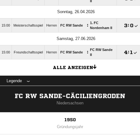
II
Sonntag, 26.04.2026
1. FC
:

:

15:00
Meisterschaftsspiel
Herren
FC RW Sande
Nordenham II
Samstag, 27.06.2026
FC RW Sande
:

:

15:00
Freundschaftsspiel
Herren
FC RW Sande
II
ALLE ANZEIGEN
Legende
FC RW SANDE-CÄCILIENGRODEN
Niedersachsen
1950
Gründungsjahr