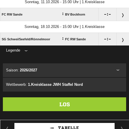
Sonntag, 11.10.2026 - 15:00 Uhr | 1.Kreisklasse
:

:

FC RW Sande
BV Bockhorn
Sonntag, 18.10.2026 - 15:00 Uhr | 1.Kreisklasse
:

:

SG Schwei/​Seefeld/​Rönnelmoor
FC RW Sande
Legende
ANZEIGE
Saison:
2026/2027
Wettbewerb:
1.Kreisklasse JWH Staffel Nord
LOS
TABELLE