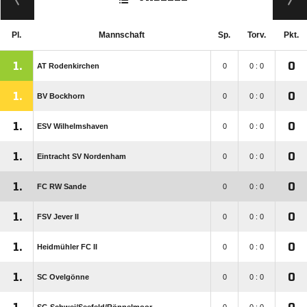
Pl.
Mannschaft
Sp.
Torv.
Pkt.
1.
0
AT Rodenkirchen
0
0 : 0
1.
0
BV Bockhorn
0
0 : 0
1.
0
ESV Wilhelmshaven
0
0 : 0
1.
0
Eintracht SV Nordenham
0
0 : 0
1.
0
FC RW Sande
0
0 : 0
1.
0
FSV Jever II
0
0 : 0
1.
0
Heidmühler FC II
0
0 : 0
1.
0
SC Ovelgönne
0
0 : 0