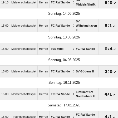
SW
:

:

19:15
Meisterschaftsspiel
Herren
FC RW Sande
Middelsfähr/​M.
Sonntag, 14.09.2025
SV
:

:

15:00
Meisterschaftsspiel
Herren
FC RW Sande
Wilhelmshaven
II
Sonntag, 10.05.2026
:

:

15:00
Meisterschaftsspiel
Herren
TuS Varel
FC RW Sande
Sonntag, 04.05.2025
:

:

15:00
Meisterschaftsspiel
Herren
FC RW Sande
SV Gödens II
Sonntag, 16.11.2025
Eintracht SV
:

:

15:00
Meisterschaftsspiel
Herren
FC RW Sande
Nordenham II
Samstag, 17.01.2026
FC RW Sande
:

:

16:00
Freundschaftsspiel
Herren
FC RW Sande