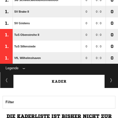
1.
0
SG Schwei/​Seefeld/​Rönnelmoor
0
0 : 0
1.
0
SV Brake II
0
0 : 0
1.
0
SV Gödens
0
0 : 0
1.
0
TuS Obenstrohe II
0
0 : 0
1.
0
TuS Sillenstede
0
0 : 0
1.
0
VfL Wilhelmshaven
0
0 : 0
Legende
KADER
Filter
DIE KADERLISTE IST BISHER NICHT ZUR