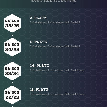
Höchste Spielklasse: Bezirksliga
2. PLATZ
SAISON
2.Kreisklasse / 2.Kreisklasse JWH Staffel 1
25/26
6. PLATZ
SAISON
3.Kreisklasse / 3.Kreisklasse JWH Staffel 1
24/25
14. PLATZ
SAISON
1.Kreisklasse / 1.Kreisklasse JWH Staffel Nord
23/24
11. PLATZ
SAISON
1.Kreisklasse / 1.Kreisklasse JWH Staffel Nord
22/23