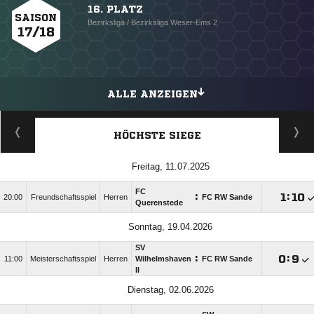
16. PLATZ
SAISON
Bezirksliga / Bezirksliga Weser-Ems 2
17/18
ALLE ANZEIGEN
HÖCHSTE SIEGE
Freitag, 11.07.2025
FC
:

:

20:00
Freundschaftsspiel
Herren
FC RW Sande
Querenstede
Sonntag, 19.04.2026
SV
:

:

11:00
Meisterschaftsspiel
Herren
Wilhelmshaven
FC RW Sande
II
Dienstag, 02.06.2026