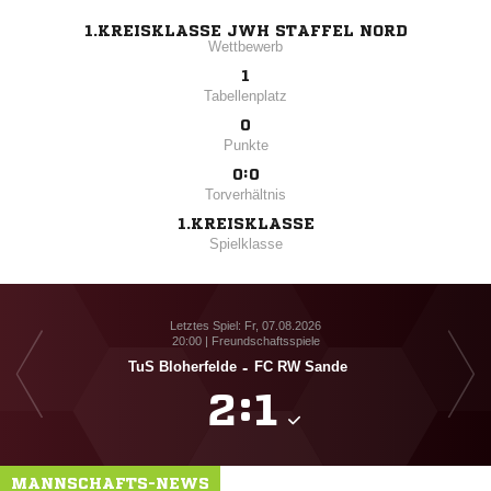
1.KREISKLASSE JWH STAFFEL NORD
Wettbewerb
1
Tabellenplatz
0
Punkte
0:0
Torverhältnis
1.KREISKLASSE
Spielklasse
Letztes Spiel: Fr, 07.08.2026
20:00 | Freundschaftsspiele
TuS Bloherfelde
-
FC RW Sande

:

MANNSCHAFTS-NEWS