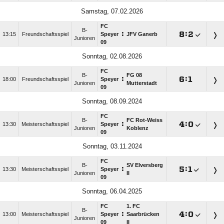
Samstag, 07.02.2026
FC
B-
:

:

13:15
Freundschaftsspiel
Speyer
JFV Ganerb
Junioren
09
Sonntag, 02.08.2026
FC
B-
FG 08
:

:

18:00
Freundschaftsspiel
Speyer
Junioren
Mutterstadt
09
Sonntag, 08.09.2024
FC
B-
FC Rot-Weiss
:

:

13:30
Meisterschaftsspiel
Speyer
Junioren
Koblenz
09
Sonntag, 03.11.2024
FC
B-
SV Elversberg
:

:

13:30
Meisterschaftsspiel
Speyer
Junioren
II
09
Sonntag, 06.04.2025
FC
1. FC
B-
:

:

13:00
Meisterschaftsspiel
Speyer
Saarbrücken
Junioren
09
II