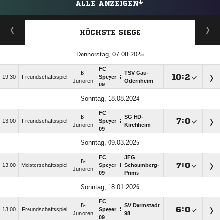
ALLE ANZEIGEN
HÖCHSTE SIEGE
Donnerstag, 07.08.2025
FC
B-
TSV Gau-
:

:

19:30
Freundschaftsspiel
Speyer
Junioren
Odernheim
09
Sonntag, 18.08.2024
FC
B-
SG HD-
:

:

13:00
Freundschaftsspiel
Speyer
Junioren
Kirchheim
09
Sonntag, 09.03.2025
FC
JFG
B-
:

:

13:00
Meisterschaftsspiel
Speyer
Schaumberg-
Junioren
09
Prims
Sonntag, 18.01.2026
FC
B-
SV Darmstadt
:

:

13:00
Freundschaftsspiel
Speyer
Junioren
98
09