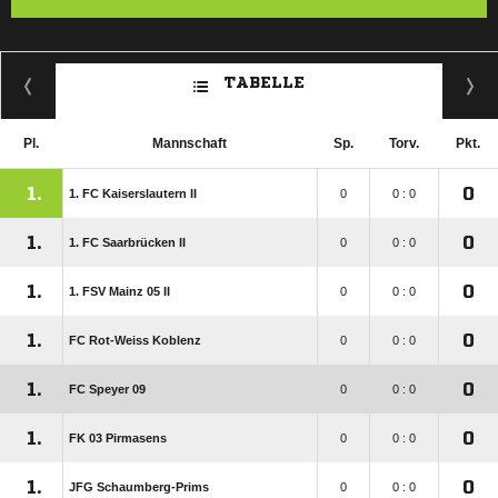
TABELLE
Pl.
Mannschaft
Sp.
Torv.
Pkt.
1.
0
1. FC Kaiserslautern II
0
0 : 0
1.
0
1. FC Saarbrücken II
0
0 : 0
1.
0
1. FSV Mainz 05 II
0
0 : 0
1.
0
FC Rot-Weiss Koblenz
0
0 : 0
1.
0
FC Speyer 09
0
0 : 0
1.
0
FK 03 Pirmasens
0
0 : 0
1.
0
JFG Schaumberg-Prims
0
0 : 0