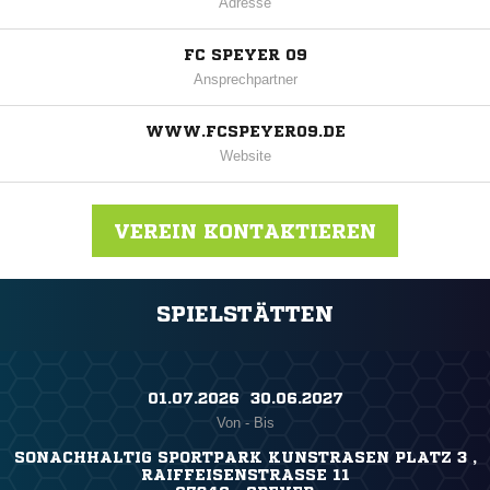
Adresse
FC SPEYER 09
Ansprechpartner
WWW.FCSPEYER09.DE
Website
VEREIN KONTAKTIEREN
SPIELSTÄTTEN
Nachricht an FC Speyer 09 e.V.
01.07.2026 ​ 30.06.2027
Von - Bis
SONACHHALTIG SPORTPARK KUNSTRASEN PLATZ 3 ,
RAIFFEISENSTRASSE 11