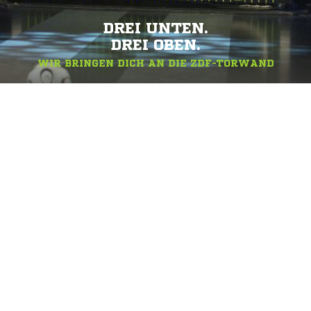
DREI UNTEN.
DREI OBEN.
WIR BRINGEN DICH AN DIE ZDF-TORWAND