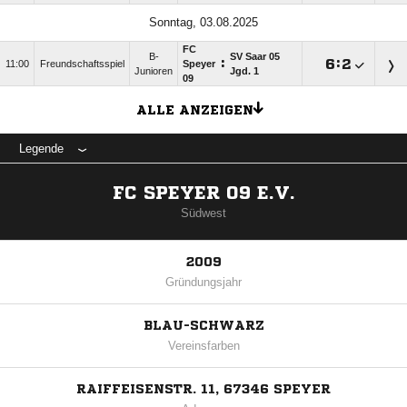
Sonntag, 03.08.2025
FC
B-
SV Saar 05
:

:

11:00
Freundschaftsspiel
Speyer
Junioren
Jgd. 1
09
ALLE ANZEIGEN
Legende
FC SPEYER 09 E.V.
Südwest
2009
Gründungsjahr
BLAU-SCHWARZ
Vereinsfarben
RAIFFEISENSTR. 11, 67346 SPEYER