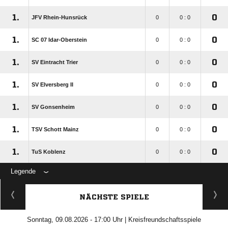
1.
0
JFV Rhein-Hunsrück
0
0 : 0
1.
0
SC 07 Idar-Oberstein
0
0 : 0
1.
0
SV Eintracht Trier
0
0 : 0
1.
0
SV Elversberg II
0
0 : 0
1.
0
SV Gonsenheim
0
0 : 0
1.
0
TSV Schott Mainz
0
0 : 0
1.
0
TuS Koblenz
0
0 : 0
Legende
NÄCHSTE SPIELE
Sonntag, 09.08.2026 - 17:00 Uhr | Kreisfreundschaftsspiele