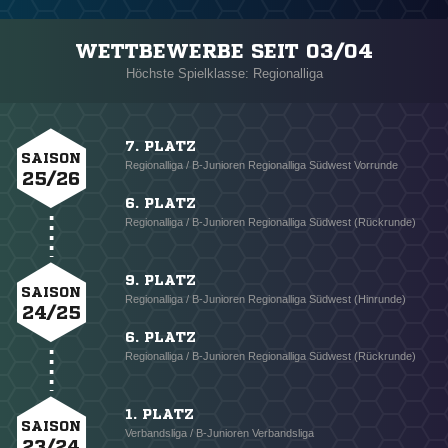
WETTBEWERBE SEIT 03/04
Höchste Spielklasse: Regionalliga
7. PLATZ
SAISON
Regionalliga / B-Junioren Regionalliga Südwest Vorrunde
25/26
6. PLATZ
Regionalliga / B-Junioren Regionalliga Südwest (Rückrunde)
9. PLATZ
SAISON
Regionalliga / B-Junioren Regionalliga Südwest (Hinrunde)
24/25
6. PLATZ
Regionalliga / B-Junioren Regionalliga Südwest (Rückrunde)
1. PLATZ
SAISON
Verbandsliga / B-Junioren Verbandsliga
23/24