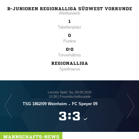
B-JUNIOREN REGIONALLIGA SÜDWEST VORRUNDE
Wettbewerb
1
Tabellenplatz
0
Punkte
0:0
Torverhältnis
REGIONALLIGA
Spielklasse
Letztes Spiel: Sa, 08.08.2026
15:30 | Freundschaftsspiele
TSG 1862/​09 Weinheim
-
FC Speyer 09

:

MANNSCHAFTS-NEWS