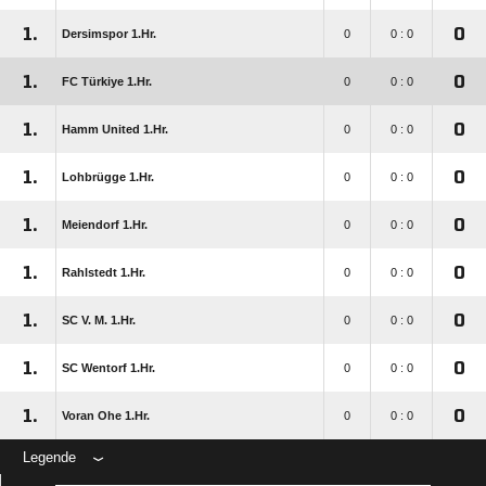
1.
0
Dersimspor 1.Hr.
0
0 : 0
1.
0
FC Türkiye 1.Hr.
0
0 : 0
1.
0
Hamm United 1.Hr.
0
0 : 0
1.
0
Lohbrügge 1.Hr.
0
0 : 0
1.
0
Meiendorf 1.Hr.
0
0 : 0
1.
0
Rahlstedt 1.Hr.
0
0 : 0
1.
0
SC V. M. 1.Hr.
0
0 : 0
1.
0
SC Wentorf 1.Hr.
0
0 : 0
1.
0
Voran Ohe 1.Hr.
0
0 : 0
Legende