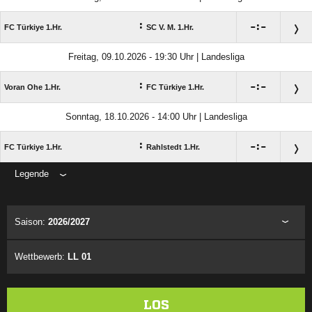
:

:

FC Türkiye 1.Hr.
SC V. M. 1.Hr.
Freitag, 09.10.2026 - 19:30 Uhr | Landesliga
:

:

Voran Ohe 1.Hr.
FC Türkiye 1.Hr.
Sonntag, 18.10.2026 - 14:00 Uhr | Landesliga
:

:

FC Türkiye 1.Hr.
Rahlstedt 1.Hr.
Legende
ANZEIGE
Saison:
2026/2027
Wettbewerb:
LL 01
LOS