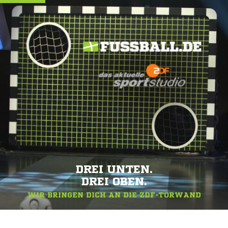
DREI UNTEN.
DREI OBEN.
WIR BRINGEN DICH AN DIE ZDF-TORWAND