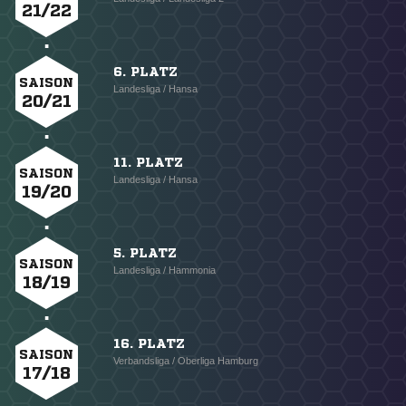
21/22
6. PLATZ
SAISON
Landesliga / Hansa
20/21
11. PLATZ
SAISON
Landesliga / Hansa
19/20
5. PLATZ
SAISON
Landesliga / Hammonia
18/19
16. PLATZ
SAISON
Verbandsliga / Oberliga Hamburg
17/18