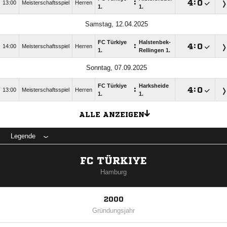
:

:

13:00
Meisterschaftsspiel
Herren
1.
1.
Samstag, 12.04.2025
FC Türkiye
Halstenbek-
:

:

14:00
Meisterschaftsspiel
Herren
1.
Rellingen 1.
Sonntag, 07.09.2025
FC Türkiye
Harksheide
:

:

13:00
Meisterschaftsspiel
Herren
1.
1.
ALLE ANZEIGEN
Legende
FC TÜRKIYE
Hamburg
2000
Gründungsjahr