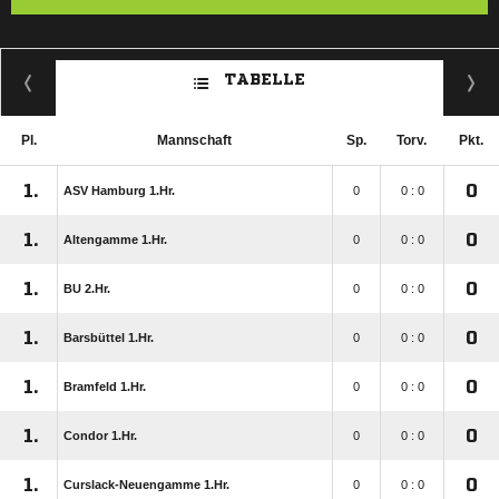
TABELLE
Pl.
Mannschaft
Sp.
Torv.
Pkt.
1.
0
ASV Hamburg 1.Hr.
0
0 : 0
1.
0
Altengamme 1.Hr.
0
0 : 0
1.
0
BU 2.Hr.
0
0 : 0
1.
0
Barsbüttel 1.Hr.
0
0 : 0
1.
0
Bramfeld 1.Hr.
0
0 : 0
1.
0
Condor 1.Hr.
0
0 : 0
1.
0
Curslack-Neuengamme 1.Hr.
0
0 : 0