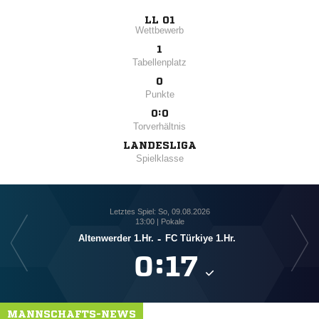
LL 01
Wettbewerb
1
Tabellenplatz
0
Punkte
0:0
Torverhältnis
LANDESLIGA
Spielklasse
Letztes Spiel: So, 09.08.2026
13:00 | Pokale
Altenwerder 1.Hr.
-
FC Türkiye 1.Hr.

:

MANNSCHAFTS-NEWS