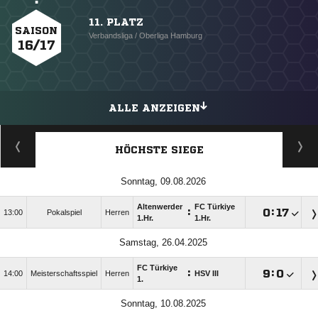
11. PLATZ
SAISON
Verbandsliga / Oberliga Hamburg
16/17
ALLE ANZEIGEN
HÖCHSTE SIEGE
Sonntag, 09.08.2026
Altenwerder
FC Türkiye
:

:

13:00
Pokalspiel
Herren
1.Hr.
1.Hr.
Samstag, 26.04.2025
FC Türkiye
:

:

14:00
Meisterschaftsspiel
Herren
HSV III
1.
Sonntag, 10.08.2025