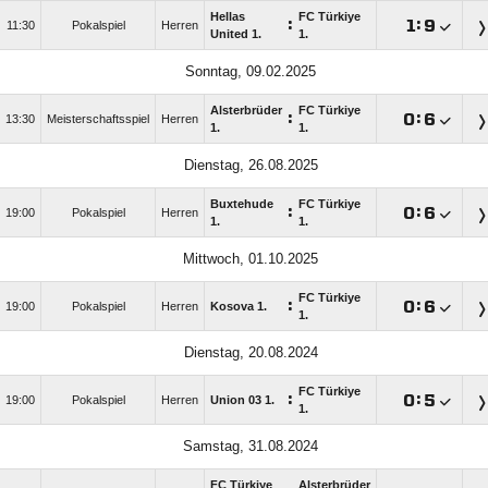
Hellas
FC Türkiye
:

:

11:30
Pokalspiel
Herren
United 1.
1.
Sonntag, 09.02.2025
Alsterbrüder
FC Türkiye
:

:

13:30
Meisterschaftsspiel
Herren
1.
1.
Dienstag, 26.08.2025
Buxtehude
FC Türkiye
:

:

19:00
Pokalspiel
Herren
1.
1.
Mittwoch, 01.10.2025
FC Türkiye
:

:

19:00
Pokalspiel
Herren
Kosova 1.
1.
Dienstag, 20.08.2024
FC Türkiye
:

:

19:00
Pokalspiel
Herren
Union 03 1.
1.
Samstag, 31.08.2024
FC Türkiye
Alsterbrüder