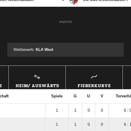
ANZEIGE
Wettbewerb:
KLA West
E
HEIM/ AUSWÄRTS
FIEBERKURVE
chaft
Spiele
G
U
V
Torverhä
1
1
0
0
6 : 
1
1
0
0
6 : 