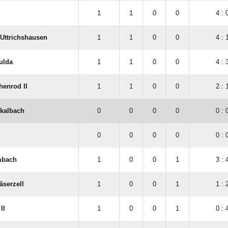
1
1
0
0
4 : 
Uttrichshausen
1
1
0
0
4 : 
ulda
1
1
0
0
4 : 
henrod II
1
1
0
0
2 : 
rkalbach
0
0
0
0
0 : 
0
0
0
0
0 : 
mbach
1
0
0
1
3 : 
äserzell
1
0
0
1
1 : 
II
1
0
0
1
0 : 