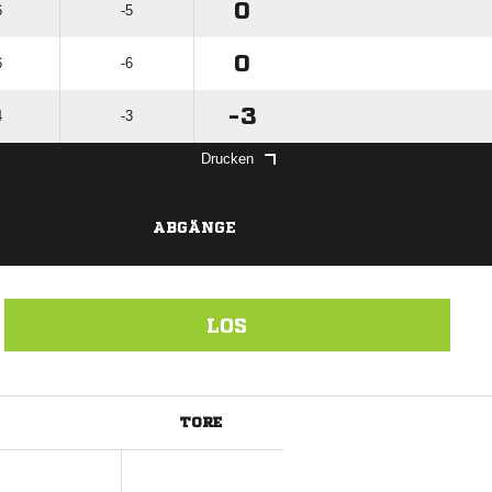
0
6
-5
0
6
-6
-3
4
-3
Drucken
ABGÄNGE
LOS
TORE
ANZEIGE