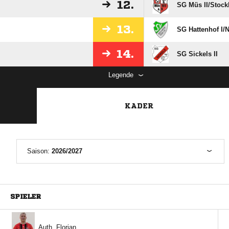
12.
SG Müs II/​Stock
13.
SG Hattenhof I/​N
14.
SG Sickels II
Legende
KADER
Saison:
2026/2027
SPIELER
 