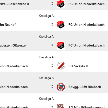
:
rzell/​Löschenrod II
FC Union Niederkalbach
Kreisliga A
:
ahn Neuhof
FC Union Niederkalbach
Kreisliga A
:
berzell/​Gläserzell
FC Union Niederkalbach
Kreisliga A
:
ion Niederkalbach
SG Sickels II
Kreisliga A
:
ion Niederkalbach
Spvgg. 1939 Bimbach
Kreisliga A
:
ion Niederkalbach
SG Müs II/​Stockhausen I