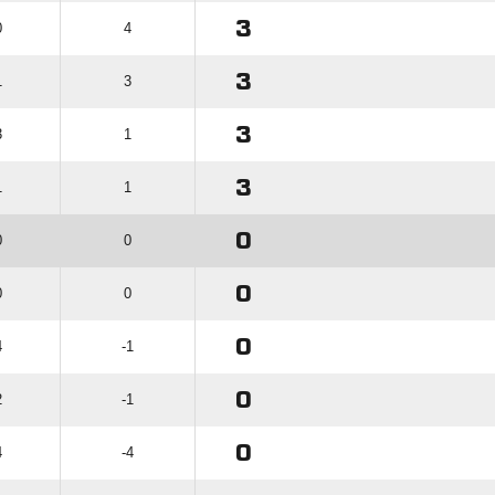
3
0
4
3
1
3
3
3
1
3
1
1
0
0
0
0
0
0
0
4
-1
0
2
-1
0
4
-4