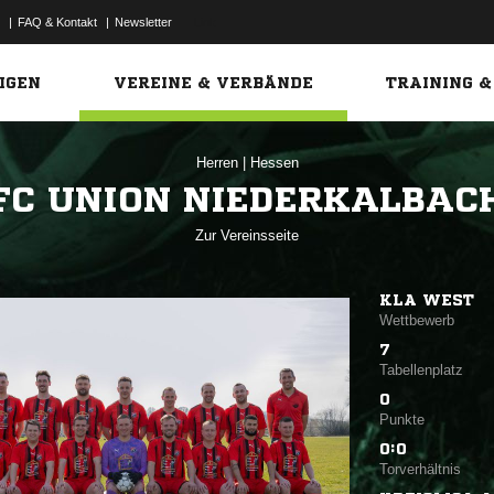
|
FAQ & Kontakt
|
Newsletter
Link
IGEN
VEREINE & VERBÄNDE
TRAINING &
Herren
|
Hessen
FC UNION NIEDERKALBAC
Zur Vereinsseite
KLA WEST
Wettbewerb
7
Tabellenplatz
0
Punkte
0:0
Torverhältnis