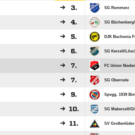
3.
SG Rommerz
4.
SG Büchenberg/​
5.
DJK Buchonia F
6.
SG Kerzell/​Lösc
7.
FC Union Niede
7.
SG Oberrode
9.
Spvgg. 1939 Bi
10.
SG Maberzell/​Gl
11.
SV Großenlüder 