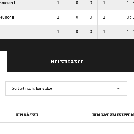
hausen I
1
0
0
1
1 : 
euhof II
1
0
0
1
0 : 
1
0
0
1
1 : 
NEUZUGÄNGE
Sortiert nach:
Einsätze
EINSÄTZE
EINSATZMINUTEN