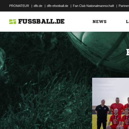
PROMATEUR
|
dfb.de
|
dfb-efootball.de
|
Fan Club Nationalmannschaft
|
Partner
FUSSBALL.DE
NEWS
L