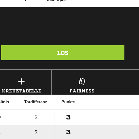
LOS
KREUZTABELLE
FAIRNESS
ltnis
Tordifferenz
Punkte
3
0
6
3
1
5