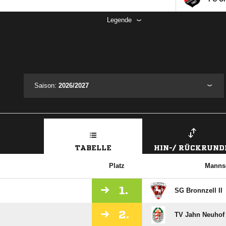
Legende
Saison:
2026/2027
TABELLE
HIN-/ RÜCKRUND
Platz
Manns
1.
SG Bronnzell II
2.
TV Jahn Neuhof