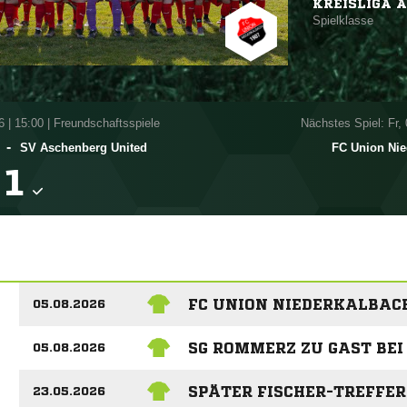
KREISLIGA A
Spielklasse
6
|
15:00 | Freundschaftsspiele
Nächstes Spiel: Fr,
-
SV Aschenberg United
FC Union Nie

FC UNION NIEDERKALBACH
05.08.2026
SG ROMMERZ ZU GAST BEI
05.08.2026
SPÄTER FISCHER-TREFFER
23.05.2026