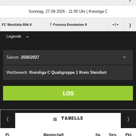
Sonntag, 27.09.2026 - 11:00 Uhr | Kreisliga C
:

:

FC Westfalia Bilk II
Fortuna Emsdetten II
Legende
ANZEIGE
Saison:
2026/2027
Wettbewerb:
Kreisliga C Qualigruppe 1 Kreis Steinfurt
LOS
TABELLE
Pl.
Mannschaft
Sp.
Torv.
Pkt.