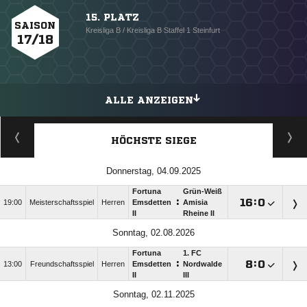
15. PLATZ
SAISON
Kreisliga B / Kreisliga B Staffel 1 Steinfurt
17/18
ALLE ANZEIGEN
HÖCHSTE SIEGE
Donnerstag, 04.09.2025
Fortuna
Grün-Weiß
:

:

19:00
Meisterschaftsspiel
Herren
Emsdetten
Amisia
II
Rheine II
Sonntag, 02.08.2026
Fortuna
1. FC
:

:

13:00
Freundschaftsspiel
Herren
Emsdetten
Nordwalde
II
III
Sonntag, 02.11.2025