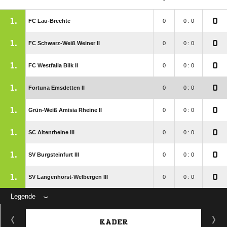
1.
0
FC Lau-Brechte
0
0 : 0
1.
0
FC Schwarz-Weiß Weiner II
0
0 : 0
1.
0
FC Westfalia Bilk II
0
0 : 0
1.
0
Fortuna Emsdetten II
0
0 : 0
1.
0
Grün-Weiß Amisia Rheine II
0
0 : 0
1.
0
SC Altenrheine III
0
0 : 0
1.
0
SV Burgsteinfurt III
0
0 : 0
1.
0
SV Langenhorst-Welbergen III
0
0 : 0
Legende
KADER