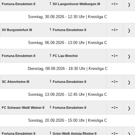
:

:

Fortuna Emsdetten II
SV Langenhorst-Welbergen III
Sonntag, 30.08.2026 - 12:30 Uhr | Kreisliga C
:

:

SV Burgsteinfurt III
Fortuna Emsdetten II
Sonntag, 06.09.2026 - 13:00 Uhr | Kreisliga C
:

:

Fortuna Emsdetten II
FC Lau-Brechte
Dienstag, 08.09.2026 - 18:30 Uhr | Kreisliga C
:

:

SC Altenrheine III
Fortuna Emsdetten II
Sonntag, 13.09.2026 - 12:45 Uhr | Kreisliga C
:

:

FC Schwarz-Weiß Weiner II
Fortuna Emsdetten II
Sonntag, 20.09.2026 - 15:00 Uhr | Kreisliga C
:

:

Fortuna Emsdetten II
Grün-Weiß Amisia Rheine II