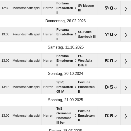
Fortuna
SV Mesum
:

:

12:30
Meisterschaftsspiel
Herren
Emsdetten
III
II
Donnerstag, 26.02.2026
Fortuna
SC Falke
:

:

19:30
Freundschaftsspiel
Herren
Emsdetten
Saerbeck III
II
Samstag, 11.10.2025
Fortuna
FC
:

:

13:00
Meisterschaftsspiel
Herren
Emsdetten
Westfalia
II
Bilk II
Sonntag, 20.10.2024
SpVg
Fortuna
:

:

13:15
Meisterschaftsspiel
Herren
Emsdetten
Emsdetten
05 IV
II
Sonntag, 21.09.2025
TuS
Fortuna
Germania
:

:

13:00
Meisterschaftsspiel
Herren
Emsdetten
Horstmar
II
III 9er
Freitag, 18.07.2025