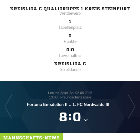
KREISLIGA C QUALIGRUPPE 1 KREIS STEINFURT
Wettbewerb
1
Tabellenplatz
0
Punkte
0:0
Torverhältnis
KREISLIGA C
Spielklasse
Letztes Spiel: So, 02.08.2026
13:00 | Freundschaftsspiele
Fortuna Emsdetten II
-
1. FC Nordwalde III

:

MANNSCHAFTS-NEWS