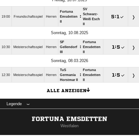
SV
Fortuna
Schwarz-
:

:

19:00
Freundschaftsspiel
Herren
Emsdetten
Weiß Esch
II
II
Sonntag, 10.08.2025
SF
Fortuna
:

:

10:30
Meisterschaftsspiel
Herren
Gellendorf
Emsdetten
III
II
Sonntag, 08.03.2026
TuS
Fortuna
:

:

12:30
Meisterschaftsspiel
Herren
Germania
Emsdetten
Horstmar II
II
ALLE ANZEIGEN
Legende
FORTUNA EMSDETTEN
Westfalen