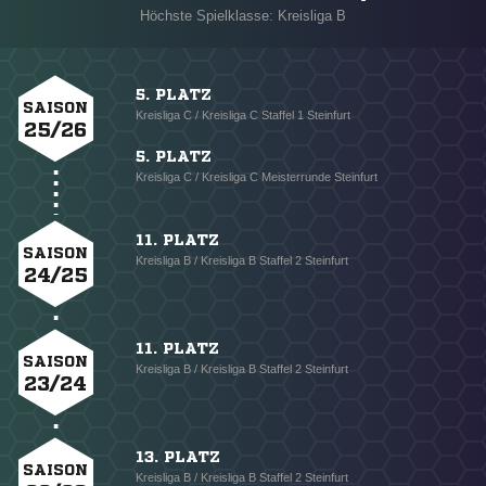
Höchste Spielklasse: Kreisliga B
5. PLATZ
SAISON
Kreisliga C / Kreisliga C Staffel 1 Steinfurt
25/26
5. PLATZ
Kreisliga C / Kreisliga C Meisterrunde Steinfurt
11. PLATZ
SAISON
Kreisliga B / Kreisliga B Staffel 2 Steinfurt
24/25
11. PLATZ
SAISON
Kreisliga B / Kreisliga B Staffel 2 Steinfurt
23/24
13. PLATZ
SAISON
Kreisliga B / Kreisliga B Staffel 2 Steinfurt