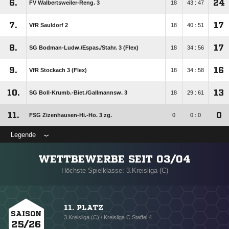
6.
24
FV Walbertsweiler-Reng. 3
18
43 : 47
7.
17
VfR Sauldorf 2
18
40 : 51
8.
17
SG Bodman-Ludw./​Espas./​Stahr. 3 (Flex)
18
34 : 56
9.
16
VfR Stockach 3 (Flex)
18
34 : 58
10.
13
SG Boll-Krumb.-Biet./​Gallmannsw. 3
18
29 : 61
11.
0
FSG Zizenhausen-Hi.-Ho. 3 zg.
0
0 : 0
Legende
WETTBEWERBE SEIT 03/04
Höchste Spielklasse: 3.Kreisliga (C)
11. PLATZ
SAISON
3.Kreisliga (C) / Kreisliga C Staffel 4
25/26