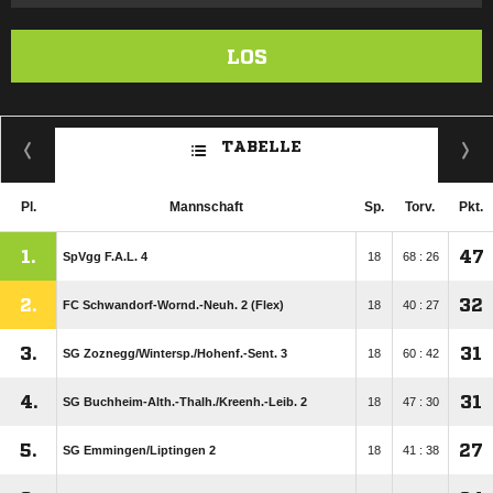
LOS
TABELLE
Pl.
Mannschaft
Sp.
Torv.
Pkt.
1.
47
SpVgg F.A.L. 4
18
68 : 26
2.
32
FC Schwandorf-Wornd.-Neuh. 2 (Flex)
18
40 : 27
3.
31
SG Zoznegg/​Wintersp./​Hohenf.-Sent. 3
18
60 : 42
4.
31
SG Buchheim-Alth.-Thalh./​Kreenh.-Leib. 2
18
47 : 30
5.
27
SG Emmingen/​Liptingen 2
18
41 : 38