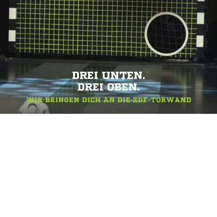
DREI UNTEN.
DREI OBEN.
WIR BRINGEN DICH AN DIE ZDF-TORWAND