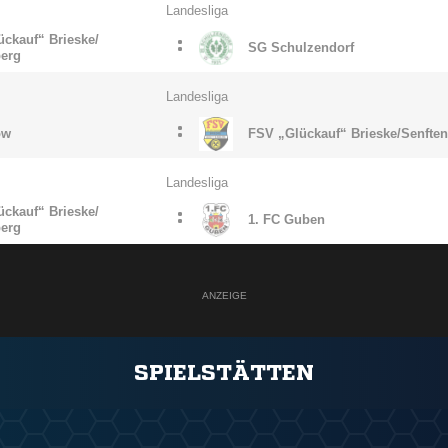
Landesliga
ckauf“ Brieske/​
:
SG Schulzendorf
berg
Landesliga
:
ow
FSV „Glückauf“ Brieske/​Senfte
Landesliga
ckauf“ Brieske/​
:
1. FC Guben
berg
ANZEIGE
SPIELSTÄTTEN