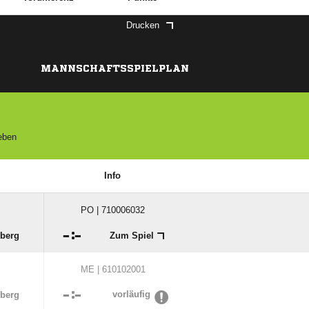
Drucken
MANNSCHAFTSSPIELPLAN
geben
Info
PO | 710006032

:

nberg
Zum Spiel
ME | 610102001

:

vorläufig
nberg