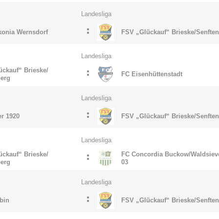
Landesliga
:
konia Wernsdorf
FSV „Glückauf“ Brieske/​Senfte
Landesliga
ckauf“ Brieske/​
:
FC Eisenhüttenstadt
berg
Landesliga
:
r 1920
FSV „Glückauf“ Brieske/​Senfte
Landesliga
ckauf“ Brieske/​
FC Concordia Buckow/​Waldsiev
:
berg
03
Landesliga
:
bin
FSV „Glückauf“ Brieske/​Senfte