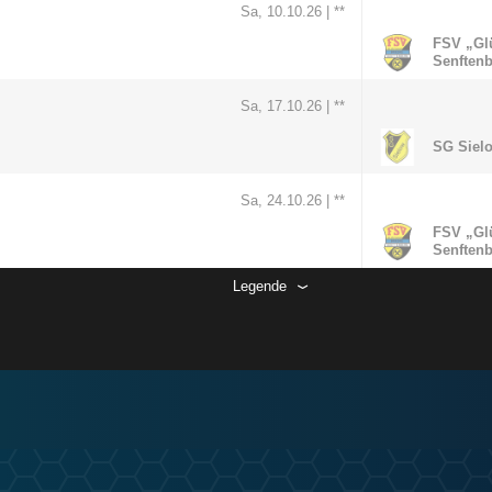
Sa, 10.10.26 |
**
FSV „Glü
Senften
Sa, 17.10.26 |
**
SG Siel
Sa, 24.10.26 |
**
FSV „Glü
Senften
Legende