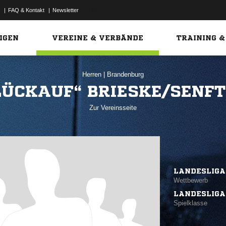
|
FAQ & Kontakt
|
Newsletter
Link
IGEN
VEREINE & VERBÄNDE
TRAINING &
Herren
|
Brandenburg
LÜCKAUF“ BRIESKE/SENF
Zur Vereinsseite
LANDESLIGA
Wettbewerb
LANDESLIGA
Spielklasse