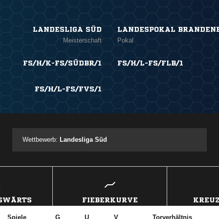
LANDESLIGA SÜD
LANDESPOKAL BRANDEN
Meisterschaft
Pokal
FS/H/K-FS/SÜDBR/1
FS/H/L-FS/FLB/1
FS/H/L-FS/FVS/1
Wettbewerb:
Landesliga Süd
USWÄRTS
FIEBERKURVE
KREUZ
Spiele
G
U
V
Torverhältnis