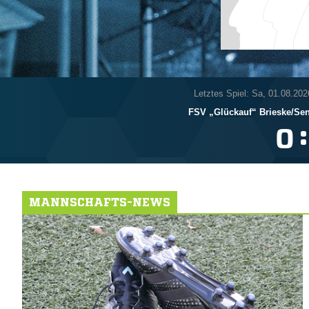
Letztes Spiel: Sa, 01.08.202
FSV „Glückauf“ Brieske/​Se
:

MANNSCHAFTS-NEWS