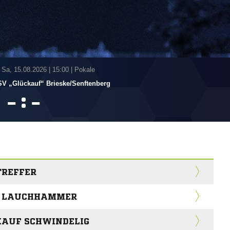
 Sa, 15.08.2026
|
15:00 | Pokale
SV „Glückauf“ Brieske/​Senftenberg
:


TREFFER
IN LAUCHHAMMER
KAUF SCHWINDELIG