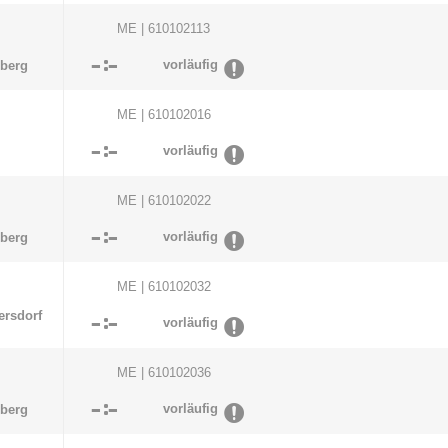
ME | 610102113

:

vorläufig
nberg
ME | 610102016

:

vorläufig
ME | 610102022

:

vorläufig
nberg
ME | 610102032
ersdorf

:

vorläufig
ME | 610102036

:

vorläufig
nberg