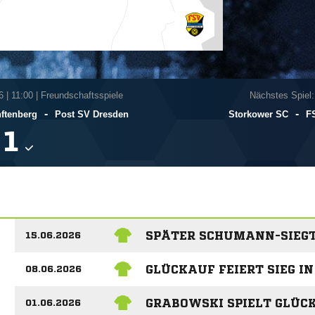
6
|
11:00 | Freundschaftsspiele
Nächstes Spiel:
-
-
nftenberg
Post SV Dresden
Storkower SC
F

SPÄTER SCHUMANN-SIEG
15.06.2026
GLÜCKAUF FEIERT SIEG 
08.06.2026
GRABOWSKI SPIELT GLÜC
01.06.2026