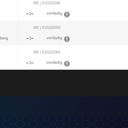
ME | 610102048

:

vorläufig
ME | 610102050

:

vorläufig
nberg
ME | 610102064

:

vorläufig