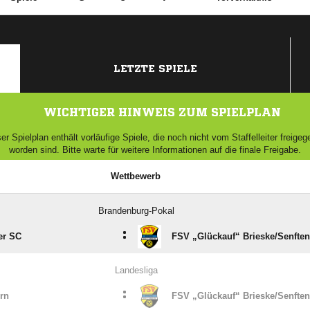
LETZTE SPIELE
WICHTIGER HINWEIS ZUM SPIELPLAN
er Spielplan enthält vorläufige Spiele, die noch nicht vom Staffelleiter freige
worden sind. Bitte warte für weitere Informationen auf die finale Freigabe.
Wettbewerb
Brandenburg-Pokal
:
er SC
FSV „Glückauf“ Brieske/​Senfte
Landesliga
:
rn
FSV „Glückauf“ Brieske/​Senfte