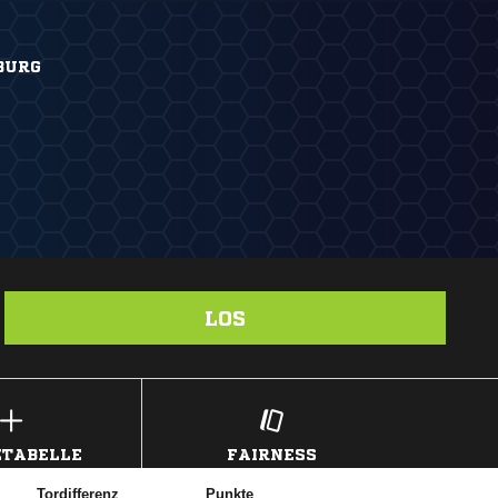
BURG
LOS
TABELLE
FAIRNESS
Tordifferenz
Punkte