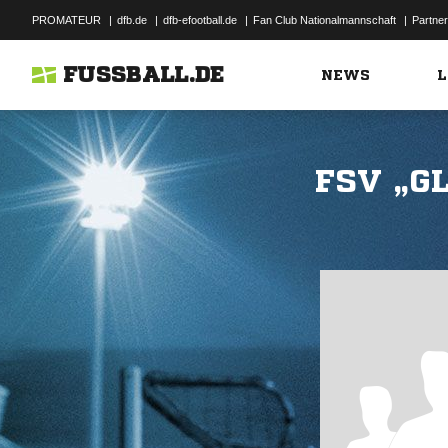
PROMATEUR
|
dfb.de
|
dfb-efootball.de
|
Fan Club Nationalmannschaft
|
Partner
FUSSBALL.DE
NEWS
L
FSV „G