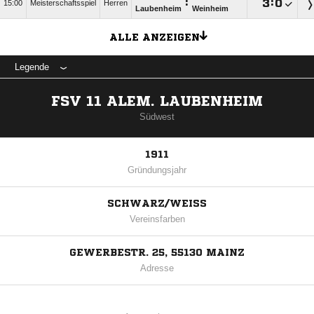
:

:

15:00
Meisterschaftsspiel
Herren
Laubenheim
Weinheim
ALLE ANZEIGEN
Legende
FSV 11 ALEM. LAUBENHEIM
Südwest
1911
Gründungsjahr
SCHWARZ/WEISS
Vereinsfarben
GEWERBESTR. 25, 55130 MAINZ
Adresse