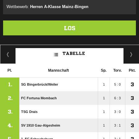
Wettbewerb:
Herren A-Klasse Mainz-Bingen
LOS
TABELLE
Pl.
Mannschaft
Sp.
Torv.
Pkt.
1.
3
SG Bingerbrück/​Weiler
1
5 : 0
2.
3
FC Fortuna Mombach
1
6 : 3
3.
3
TSG Drais
1
3 : 0
4.
3
SV 1910 Gau-Algesheim
1
3 : 1