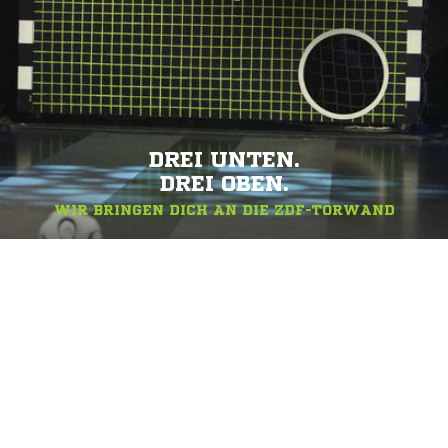
DREI UNTEN.
DREI OBEN.
WIR BRINGEN DICH AN DIE ZDF-TORWAND