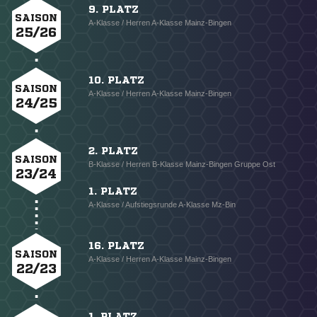
9. PLATZ
SAISON
A-Klasse / Herren A-Klasse Mainz-Bingen
25/26
10. PLATZ
SAISON
A-Klasse / Herren A-Klasse Mainz-Bingen
24/25
2. PLATZ
SAISON
B-Klasse / Herren B-Klasse Mainz-Bingen Gruppe Ost
23/24
1. PLATZ
A-Klasse / Aufstiegsrunde A-Klasse Mz-Bin
16. PLATZ
SAISON
A-Klasse / Herren A-Klasse Mainz-Bingen
22/23
1. PLATZ