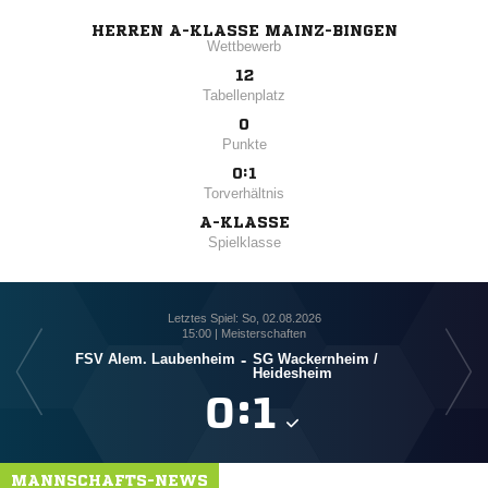
HERREN A-KLASSE MAINZ-BINGEN
Wettbewerb
12
Tabellenplatz
0
Punkte
0:1
Torverhältnis
A-KLASSE
Spielklasse
Letztes Spiel: So, 02.08.2026
15:00 | Meisterschaften
FSV Alem. Laubenheim
-
SG Wackernheim /​
Heidesheim

:

MANNSCHAFTS-NEWS