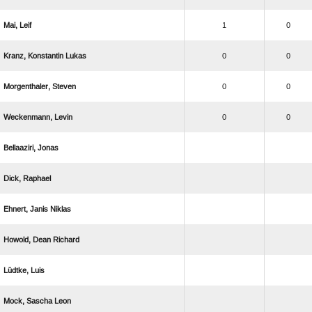
 
1
0
  
0
0
 
0
0
 
0
0
 
 
  
  
 
  