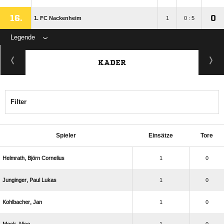
16.
0
1. FC Nackenheim
1
0 : 5
Legende
KADER
Filter
Spieler
Einsätze
Tore
  
1
0
  
1
0
 
1
0