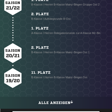
SAISON
B-Klasse / Herren B-Klasse Mainz-Bingen Gruppe Ost 2
21/22
2. PLATZ
B-Klasse / Aufstiegsrunde B-Ost
1. PLATZ
A-Klasse / Herren Relegationsrunde zur A-Klasse Mz-Bin
2. PLATZ
SAISON
B-Klasse / Herren B-Klasse Mainz-Bingen Ost 1
20/21
11. PLATZ
SAISON
B-Klasse / Herren B-Klasse Mainz-Bingen Ost
19/20
ALLE ANZEIGEN