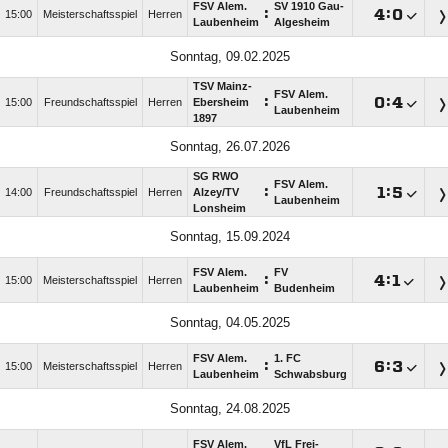
FSV Alem.
SV 1910 Gau-
:

:

15:00
Meisterschaftsspiel
Herren
Laubenheim
Algesheim
Sonntag, 09.02.2025
TSV Mainz-
FSV Alem.
:

:

15:00
Freundschaftsspiel
Herren
Ebersheim
Laubenheim
1897
Sonntag, 26.07.2026
SG RWO
FSV Alem.
:

:

14:00
Freundschaftsspiel
Herren
Alzey/​TV
Laubenheim
Lonsheim
Sonntag, 15.09.2024
FSV Alem.
FV
:

:

15:00
Meisterschaftsspiel
Herren
Laubenheim
Budenheim
Sonntag, 04.05.2025
FSV Alem.
1. FC
:

:

15:00
Meisterschaftsspiel
Herren
Laubenheim
Schwabsburg
Sonntag, 24.08.2025
FSV Alem.
VfL Frei-