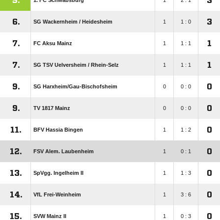
5.
3
1. FC Schwabsburg
1
2 : 1
6.
3
SG Wackernheim /​ Heidesheim
1
1 : 0
7.
1
FC Aksu Mainz
1
1 : 1
7.
1
SG TSV Uelversheim /​ Rhein-Selz
1
1 : 1
9.
0
SG Harxheim/​Gau-Bischofsheim
0
0 : 0
9.
0
TV 1817 Mainz
0
0 : 0
11.
0
BFV Hassia Bingen
1
1 : 2
12.
0
FSV Alem. Laubenheim
1
0 : 1
13.
0
SpVgg. Ingelheim II
1
1 : 3
14.
0
VfL Frei-Weinheim
1
3 : 6
15.
0
SVW Mainz II
1
0 : 3