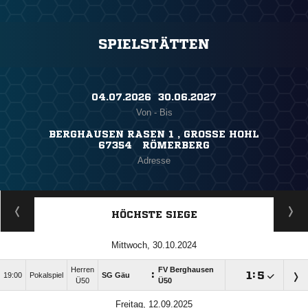
SPIELSTÄTTEN
04.07.2026 ​ 30.06.2027
Von - Bis
BERGHAUSEN RASEN 1 , GROSSE HOHL
67354 RÖMERBERG
Adresse
HÖCHSTE SIEGE
Mittwoch, 30.10.2024
Herren
FV Berghausen
:

:

19:00
Pokalspiel
SG Gäu
Ü50
Ü50
Freitag, 12.09.2025