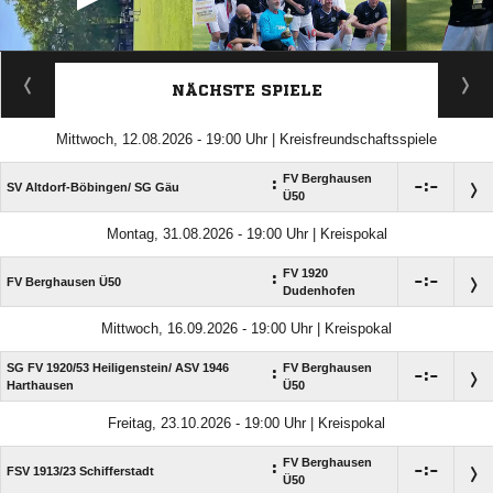
ANZEIGE
NÄCHSTE SPIELE
Mittwoch, 12.08.2026 - 19:00 Uhr | Kreisfreundschaftsspiele
FV Berghausen
:

:

SV Altdorf-Böbingen/​ SG Gäu
Ü50
Montag, 31.08.2026 - 19:00 Uhr | Kreispokal
FV 1920
:

:

FV Berghausen Ü50
Dudenhofen
Mittwoch, 16.09.2026 - 19:00 Uhr | Kreispokal
SG FV 1920/​53 Heiligenstein/​ ASV 1946
FV Berghausen
:

:

Harthausen
Ü50
Freitag, 23.10.2026 - 19:00 Uhr | Kreispokal
FV Berghausen
:

:

FSV 1913/​23 Schifferstadt
Ü50