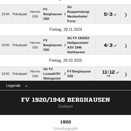
SG
FV
Herren
Ruppertsberg/​
:

:

19:00
Pokalspiel
Berghausen
Ü50
Meckenheim/​
Ü50
Forst
Freitag, 29.11.2024
SG FV 1920/​53
FV
Herren
Heiligenstein/​
:

:

19:00
Pokalspiel
Berghausen
Ü50
ASV 1946
Ü50
Harthausen
Freitag, 28.03.2025
SG FC
Herren
FV Berghausen

:

:
19:00
Pokalspiel
Lustadt/​SV
nE
Ü50
Ü50
Weingarten
Legende
FV 1920/1946 BERGHAUSEN
Südwest
1920
Gründungsjahr