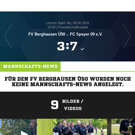
Letztes Spiel: Mo, 08.06.2026
19:00 | Freundschaftsspiele
S
FV Berghausen Ü50
-
FC Speyer 09 e.V.

:

MANNSCHAFTS-NEWS
FÜR DEN FV BERGHAUSEN Ü50 WURDEN NOCH
KEINE MANNSCHAFTS-NEWS ANGELEGT.
9
BILDER /
VIDEOS