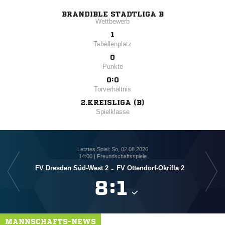
BRANDIBLE STADTLIGA B
Wettbewerb
1
Tabellenplatz
0
Punkte
0:0
Torverhältnis
2.KREISLIGA (B)
Spielklasse
Letztes Spiel: So, 02.08.2026
14:00 | Freundschaftsspiele
FV Dresden Süd-West 2
-
FV Ottendorf-Okrilla 2

:

MANNSCHAFTS-NEWS