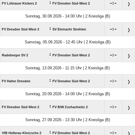
:

:

FV Löbtauer Kickers 2
FV Dresden Süd-West 2
Sonntag, 30.08.2026 - 14:00 Uhr | 2.Kreisliga (B)
:

:

FV Dresden Süd-West 2
SV Eintracht Strehlen
Samstag, 05.09.2026 - 12:45 Uhr | 2.Kreisliga (B)
:

:

Radeberger SV 2
FV Dresden Süd-West 2
Sonntag, 13.09.2026 - 11:15 Uhr | 2.Kreisliga (B)
:

:

FV Hafen Dresden
FV Dresden Süd-West 2
Sonntag, 20.09.2026 - 14:00 Uhr | 2.Kreisliga (B)
:

:

FV Dresden Süd-West 2
FV B/​W Zschachwitz 2
Sonntag, 27.09.2026 - 13:30 Uhr | 2.Kreisliga (B)
:

:

VfB Hellerau-Klotzsche 2
FV Dresden Süd-West 2