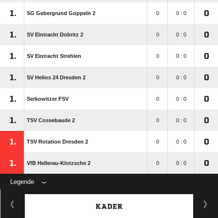
1.
0
SG Gebergrund Goppeln 2
0
0 : 0
1.
0
SV Eintracht Dobritz 2
0
0 : 0
1.
0
SV Eintracht Strehlen
0
0 : 0
1.
0
SV Helios 24 Dresden 2
0
0 : 0
1.
0
Serkowitzer FSV
0
0 : 0
1.
0
TSV Cossebaude 2
0
0 : 0
1.
0
TSV Rotation Dresden 2
0
0 : 0
1.
0
VfB Hellerau-Klotzsche 2
0
0 : 0
Legende
KADER