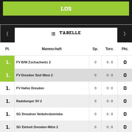
LOS
TABELLE
Pl.
Mannschaft
Sp.
Torv.
Pkt.
1.
0
FV B/​W Zschachwitz 2
0
0 : 0
1.
0
FV Dresden Süd-West 2
0
0 : 0
1.
0
FV Hafen Dresden
0
0 : 0
1.
0
Radeberger SV 2
0
0 : 0
1.
0
SG Dresdner Verkehrsbetriebe
0
0 : 0
1.
0
SG Einheit Dresden-Mitte 2
0
0 : 0