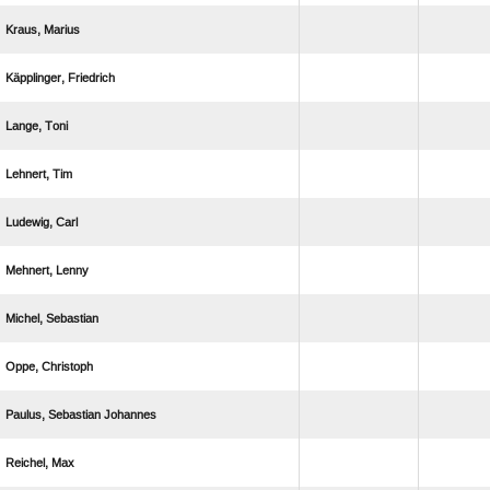
 
 
 
 
 
 
 
 
  
 