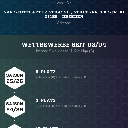
Von - Bis
SPA STUTTGARTER STRASSE , STUTTGARTER STR. 41
01189 DRESDEN
Adresse
WETTBEWERBE SEIT 03/04
Höchste Spielklasse: 1.Kreisliga (A)
5. PLATZ
SAISON
2.Kreisliga (B) / Brandible Stadtliga B
25/26
3. PLATZ
SAISON
2.Kreisliga (B) / Brandible Stadtliga B
24/25