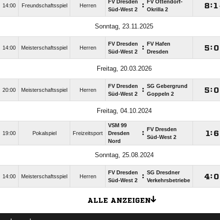
FV Dresden
FV Ottendorf-
:

:

14:00
Freundschaftsspiel
Herren
Süd-West 2
Okrilla 2
Sonntag, 23.11.2025
FV Dresden
FV Hafen
:

:

14:00
Meisterschaftsspiel
Herren
Süd-West 2
Dresden
Freitag, 20.03.2026
FV Dresden
SG Gebergrund
:

:

20:00
Meisterschaftsspiel
Herren
Süd-West 2
Goppeln 2
Freitag, 04.10.2024
VSM 99
FV Dresden
:

:

19:00
Pokalspiel
Freizeitsport
Dresden
Süd-West 2
Nord
Sonntag, 25.08.2024
FV Dresden
SG Dresdner
:

:

14:00
Meisterschaftsspiel
Herren
Süd-West 2
Verkehrsbetriebe
ALLE ANZEIGEN