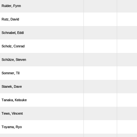
 
 
 
 
 
 
 
 
 
 