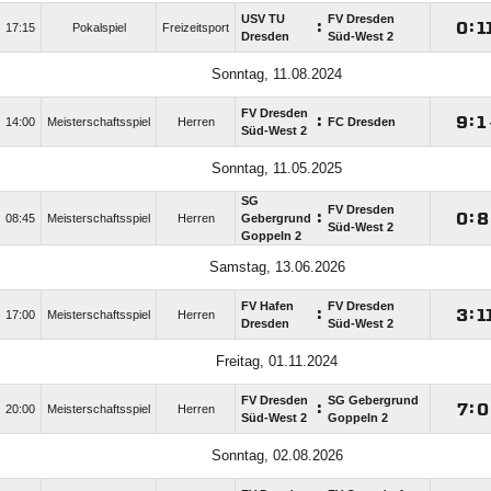
USV TU
FV Dresden
:

:

17:15
Pokalspiel
Freizeitsport
Dresden
Süd-West 2
Sonntag, 11.08.2024
FV Dresden
:

:

14:00
Meisterschaftsspiel
Herren
FC Dresden
Süd-West 2
Sonntag, 11.05.2025
SG
FV Dresden
:

:

08:45
Meisterschaftsspiel
Herren
Gebergrund
Süd-West 2
Goppeln 2
Samstag, 13.06.2026
FV Hafen
FV Dresden
:

:

17:00
Meisterschaftsspiel
Herren
Dresden
Süd-West 2
Freitag, 01.11.2024
FV Dresden
SG Gebergrund
:

:

20:00
Meisterschaftsspiel
Herren
Süd-West 2
Goppeln 2
Sonntag, 02.08.2026