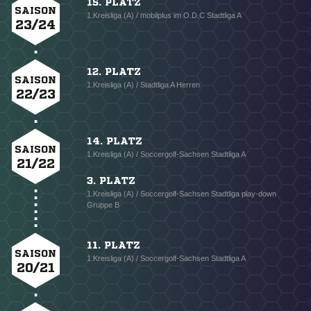
15. PLATZ
SAISON
1.Kreisliga (A) / mobilplus im O.D.C Stadtliga A
23/24
12. PLATZ
SAISON
1.Kreisliga (A) / Stadtliga A Herren
22/23
14. PLATZ
SAISON
1.Kreisliga (A) / Soccergolf-Sachsen Stadtliga A
21/22
3. PLATZ
1.Kreisliga (A) / Soccergolf-Sachsen Stadtliga play-down
Gruppe B
11. PLATZ
SAISON
1.Kreisliga (A) / Soccergolf-Sachsen Stadtliga A
20/21