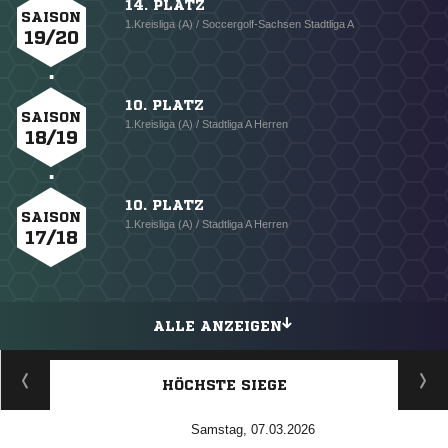
14. PLATZ
SAISON
1.Kreisliga (A) / Soccergolf-Sachsen Stadtliga A
19/20
10. PLATZ
SAISON
1.Kreisliga (A) / Stadtliga A Herren
18/19
10. PLATZ
SAISON
1.Kreisliga (A) / Stadtliga A Herren
17/18
ALLE ANZEIGEN
HÖCHSTE SIEGE
Samstag, 07.03.2026