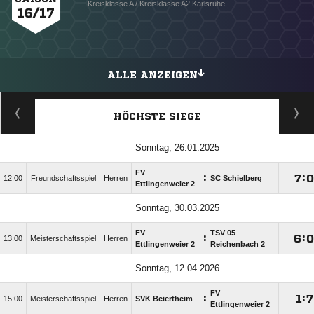
Kreisklasse A / Kreisklasse A2 Karlsruhe
16/17
ALLE ANZEIGEN
HÖCHSTE SIEGE
Sonntag, 26.01.2025
FV
:

:
12:00
Freundschaftsspiel
Herren
SC Schielberg
Ettlingenweier 2
Sonntag, 30.03.2025
FV
TSV 05
:

:
13:00
Meisterschaftsspiel
Herren
Ettlingenweier 2
Reichenbach 2
Sonntag, 12.04.2026
FV
:

:

15:00
Meisterschaftsspiel
Herren
SVK Beiertheim
Ettlingenweier 2