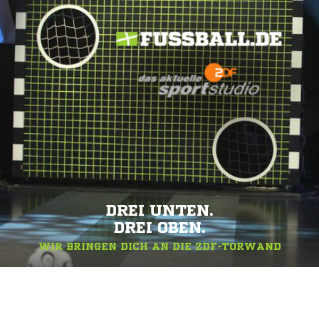
DREI UNTEN.
DREI OBEN.
WIR BRINGEN DICH AN DIE ZDF-TORWAND