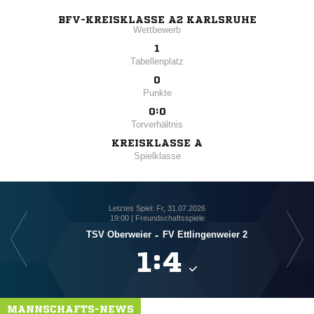
BFV-KREISKLASSE A2 KARLSRUHE
Wettbewerb
1
Tabellenplatz
0
Punkte
0:0
Torverhältnis
KREISKLASSE A
Spielklasse
Letztes Spiel: Fr, 31.07.2026
19:00 | Freundschaftsspiele
TSV Oberweier
-
FV Ettlingenweier 2

:

MANNSCHAFTS-NEWS