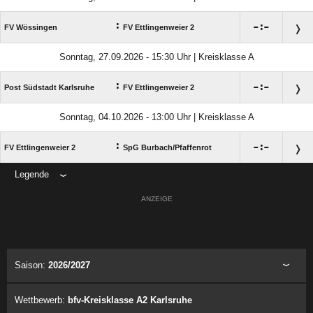
:

:

FV Wössingen
FV Ettlingenweier 2
Sonntag, 27.09.2026 - 15:30 Uhr | Kreisklasse A
:

:

Post Südstadt Karlsruhe
FV Ettlingenweier 2
Sonntag, 04.10.2026 - 13:00 Uhr | Kreisklasse A
:

:

FV Ettlingenweier 2
SpG Burbach/​Pfaffenrot
Legende
ANZEIGE
Saison:
2026/2027
Wettbewerb:
bfv-Kreisklasse A2 Karlsruhe