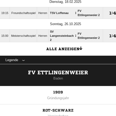
Dienstag, 18.02.2025
FV
:

:
19:15
Freundschaftsspiel
Herren
TSV Loffenau
Ettlingenweier 2
Sonntag, 26.10.2025
SV
FV
:

:
15:00
Meisterschaftsspiel
Herren
Langensteinbach
Ettlingenweier 2
2
ALLE ANZEIGEN
Legende
FV ETTLINGENWEIER
Baden
1909
Gründungsjahr
ROT-SCHWARZ