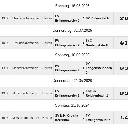
Sonntag, 16.03.2025
FV
:

:
13:00
Meisterschaftsspiel
Herren
SV Völkersbach
Ettlingenweier 2
Donnerstag, 31.07.2025
FV
SpG
:

:

19:00
Freundschaftsspiel
Herren
Ettlingenweier 2
Nordweststadt
Sonntag, 10.05.2026
SV
FV
:

:
13:00
Meisterschaftsspiel
Herren
Langensteinbach
Ettlingenweier 2
2
Donnerstag, 21.05.2026
FV
TSV 05
:

:
19:00
Meisterschaftsspiel
Herren
Ettlingenweier 2
Reichenbach 2
Sonntag, 13.10.2024
SV N.K. Croatia
FV
:

:
15:00
Meisterschaftsspiel
Herren
Karlsruhe
Ettlingenweier 2