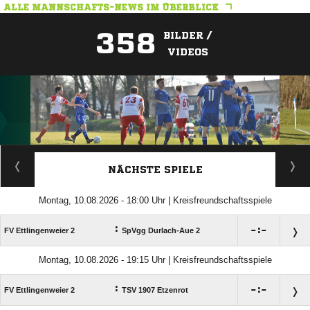
ALLE MANNSCHAFTS-NEWS IM ÜBERBLICK
358
BILDER /
VIDEOS
ANZEIGE
NÄCHSTE SPIELE
Montag, 10.08.2026 - 18:00 Uhr | Kreisfreundschaftsspiele
:

:

FV Ettlingenweier 2
SpVgg Durlach-Aue 2
Montag, 10.08.2026 - 19:15 Uhr | Kreisfreundschaftsspiele
:

:

FV Ettlingenweier 2
TSV 1907 Etzenrot