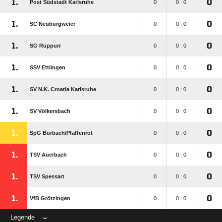
1.
0
Post Südstadt Karlsruhe
0
0 : 0
1.
0
SC Neuburgweier
0
0 : 0
1.
0
SG Rüppurr
0
0 : 0
1.
0
SSV Ettlingen
0
0 : 0
1.
0
SV N.K. Croatia Karlsruhe
0
0 : 0
1.
0
SV Völkersbach
0
0 : 0
1.
0
SpG Burbach/​Pfaffenrot
0
0 : 0
1.
0
TSV Auerbach
0
0 : 0
1.
0
TSV Spessart
0
0 : 0
1.
0
VfB Grötzingen
0
0 : 0
Legende