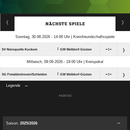
ANZEIGE
NÄCHSTE SPIELE
Sonntag, 30.08.2026 - 14:00 Uhr | Kreisfreundschaftsspiele
:

:

SV Niersquelle Kuckum
GW Welldorf-Güsten
Mittwoch, 09.09.2026 - 19:00 Uhr | Kreispokal
:

:

SG Freialdenhoven/​Schleiden
GW Welldorf-Güsten
Legende
ANZEIGE
Saison:
2025/2026