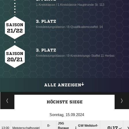
1.Kreisklasse / 1.Kreisklasse Hauptrunde St. 113
3. PLATZ
SAISON
Kreisleistungsklasse / B-Qualifikationsstaffel. 14
21/22
3. PLATZ
SAISON
Kreisleistungsklasse / B-Kreisleistungs-Staffel 11 Herbst
20/21
ALLE ANZEIGEN
HÖCHSTE SIEGE
Sonntag, 15.09.2024
JSG
B-
GW Welldorf-
:

:

13:00
Meisterschaftsspiel
Ruraue