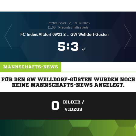
Letztes Spiel: So, 19.07.2026
11:00 | Freundschaftsspiele
FC Inden/​Altdorf 09/​21 2
-
GW Welldorf-Güsten

:

MANNSCHAFTS-NEWS
FÜR DEN GW WELLDORF-GÜSTEN WURDEN NOCH
KEINE MANNSCHAFTS-NEWS ANGELEGT.
0
BILDER /
VIDEOS