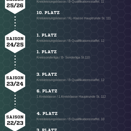
Kreisleistungsklasse / B-Qualifikationsstaffel. 11
25/26
10. PLATZ
Kreisleistungsklasse / KL-Klasse Hauptrunde St. 111
1. PLATZ
SAISON
Kreisleistungsklasse / B-Qualifikationsstaffel. 12
24/25
1. PLATZ
Kreissonderliga / B- Sonderliga St.110
3. PLATZ
SAISON
Kreisleistungsklasse / B-Qualifikationsstaffel. 12
23/24
6. PLATZ
1.Kreisklasse / 1.Kreisklasse Hauptrunde St. 112
4. PLATZ
SAISON
Kreisleistungsklasse / B-Qualifikationsstaffel. 10
22/23
3. PLATZ