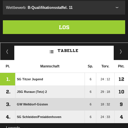
Wettbewerb:
B-Qualifikationsstaffel. 11
LOS
TABELLE
Pl.
Mannschaft
Sp.
Torv.
Pkt.
1.
12
SG Titzer Jugend
6
24 : 12
2.
10
JSG Ruraue (Tetz) 2
6
29 : 18
3.
9
GW Welldorf-Güsten
6
18 : 32
4.
4
SG Schleiden/​Freialdenhoven
6
24 : 33
Legende