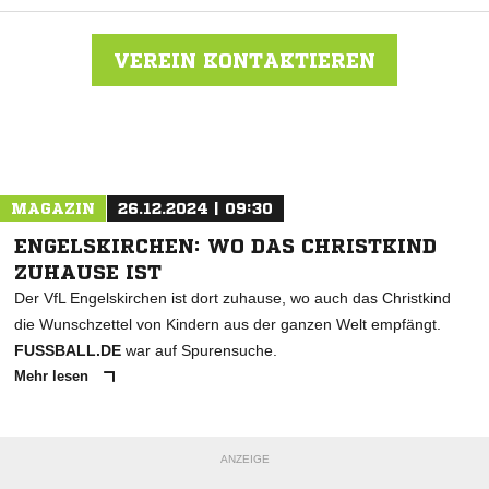
VEREIN KONTAKTIEREN
Nachricht an SV Grün-Weiß Welldorf-Güsten
MAGAZIN
26.12.2024 | 09:30
ENGELSKIRCHEN: WO DAS CHRISTKIND
ZUHAUSE IST
Der VfL Engelskirchen ist dort zuhause, wo auch das Christkind
die Wunschzettel von Kindern aus der ganzen Welt empfängt.
FUSSBALL.DE
war auf Spurensuche.
Mehr lesen
ANZEIGE