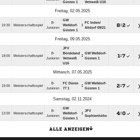
Güsten 1
Vettweiß U16
Freitag, 02.05.2025
GW
B-
FC Inden/​
:

:

19:30
Meisterschaftsspiel
Welldorf-
Junioren
Altdorf 09/​21
Güsten 1
Freitag, 09.05.2025
JFV
B-
Bördeland
GW Welldorf-
:

:

18:00
Meisterschaftsspiel
Junioren
Vettweiß
Güsten 1
U16
Mittwoch, 07.05.2025
B-
FC Düren
GW Welldorf-
:

:

19:00
Meisterschaftsspiel
Junioren
77 1
Güsten 1
Samstag, 02.11.2024
GW
B-
JFV
:

:

13:00
Meisterschaftsspiel
Welldorf-
Junioren
Sophienhöhe
Güsten 1
ALLE ANZEIGEN