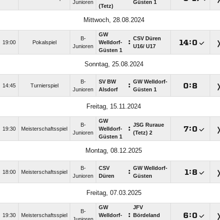
Junioren
Güsten 1
(Tetz)
Mittwoch, 28.08.2024
GW
B-
CSV Düren
:

:

19:00
Pokalspiel
Welldorf-
Junioren
U16/​ U17
Güsten 1
Sonntag, 25.08.2024
B-
SV BW
GW Welldorf-
:

:

14:45
Turnierspiel
Junioren
Alsdorf
Güsten 1
Freitag, 15.11.2024
GW
B-
JSG Ruraue
:

:

19:30
Meisterschaftsspiel
Welldorf-
Junioren
(Tetz) 2
Güsten 1
Montag, 08.12.2025
B-
CSV
GW Welldorf-
:

:

18:00
Meisterschaftsspiel
Junioren
Düren
Güsten
Freitag, 07.03.2025
GW
JFV
B-
:

:

19:30
Meisterschaftsspiel
Welldorf-
Bördeland
Junioren