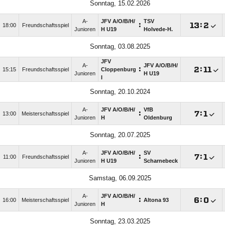
Sonntag, 15.02.2026
A-
JFV A/​O/​B/​H/​
TSV
:

:

18:00
Freundschaftsspiel
Junioren
H U19
Holvede-H.
Sonntag, 03.08.2025
JFV
A-
JFV A/​O/​B/​H/​
:

:

15:15
Freundschaftsspiel
Cloppenburg
Junioren
H U19
I
Sonntag, 20.10.2024
A-
JFV A/​O/​B/​H/​
VfB
:

:

13:00
Meisterschaftsspiel
Junioren
H
Oldenburg
Sonntag, 20.07.2025
A-
JFV A/​O/​B/​H/​
SV
:

:

11:00
Freundschaftsspiel
Junioren
H U19
Scharnebeck
Samstag, 06.09.2025
A-
JFV A/​O/​B/​H/​
:

:

16:00
Meisterschaftsspiel
Altona 93
Junioren
H
Sonntag, 23.03.2025