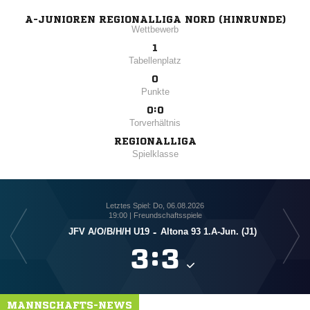
A-JUNIOREN REGIONALLIGA NORD (HINRUNDE)
Wettbewerb
1
Tabellenplatz
0
Punkte
0:0
Torverhältnis
REGIONALLIGA
Spielklasse
Letztes Spiel: Do, 06.08.2026
19:00 | Freundschaftsspiele
JFV A/​O/​B/​H/​H U19
-
Altona 93 1.A-Jun. (J1)

:

MANNSCHAFTS-NEWS