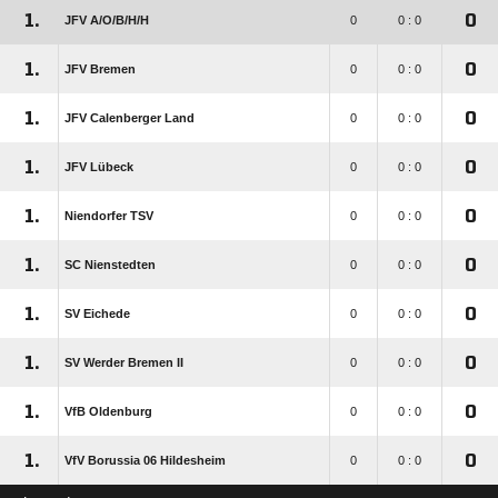
1.
0
JFV A/​O/​B/​H/​H
0
0 : 0
1.
0
JFV Bremen
0
0 : 0
1.
0
JFV Calenberger Land
0
0 : 0
1.
0
JFV Lübeck
0
0 : 0
1.
0
Niendorfer TSV
0
0 : 0
1.
0
SC Nienstedten
0
0 : 0
1.
0
SV Eichede
0
0 : 0
1.
0
SV Werder Bremen II
0
0 : 0
1.
0
VfB Oldenburg
0
0 : 0
1.
0
VfV Borussia 06 Hildesheim
0
0 : 0