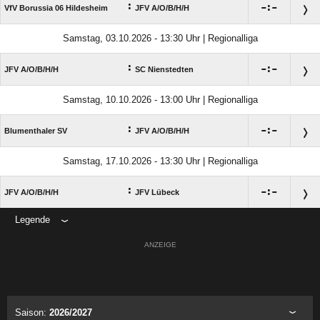
:

:

VfV Borussia 06 Hildesheim
JFV A/​O/​B/​H/​H
Samstag, 03.10.2026 - 13:30 Uhr | Regionalliga
:

:

JFV A/​O/​B/​H/​H
SC Nienstedten
Samstag, 10.10.2026 - 13:00 Uhr | Regionalliga
:

:

Blumenthaler SV
JFV A/​O/​B/​H/​H
Samstag, 17.10.2026 - 13:30 Uhr | Regionalliga
:

:

JFV A/​O/​B/​H/​H
JFV Lübeck
Legende
ANZEIGE
Saison:
2026/2027