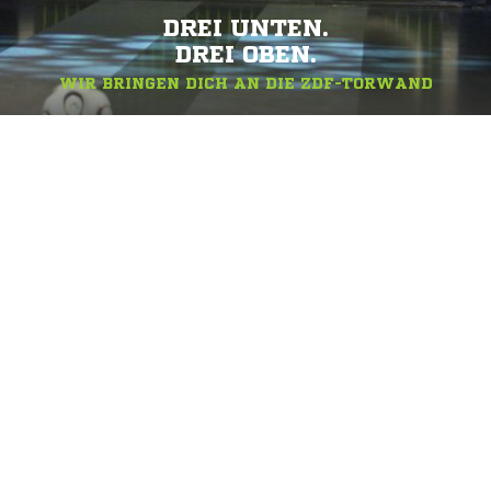
DREI UNTEN.
DREI OBEN.
WIR BRINGEN DICH AN DIE ZDF-TORWAND