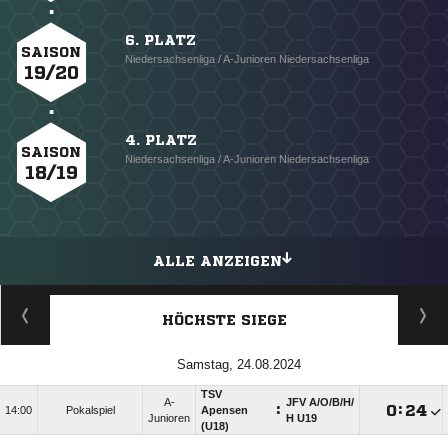
6. PLATZ
SAISON
Niedersachsenliga / A-Junioren Niedersachsenliga
19/20
4. PLATZ
SAISON
Niedersachsenliga / A-Junioren Niedersachsenliga
18/19
ALLE ANZEIGEN
HÖCHSTE SIEGE
Samstag, 24.08.2024
TSV
A-
JFV A/​O/​B/​H/​
:

:

14:00
Pokalspiel
Apensen
Junioren
H U19
(U18)