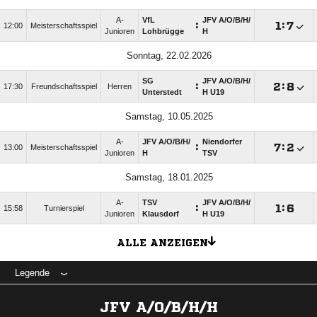
A-
VfL
JFV A/​O/​B/​H/​
:

:

12:00
Meisterschaftsspiel
Junioren
Lohbrügge
H
Sonntag, 22.02.2026
SG
JFV A/​O/​B/​H/​
:

:

17:30
Freundschaftsspiel
Herren
Unterstedt
H U19
Samstag, 10.05.2025
A-
JFV A/​O/​B/​H/​
Niendorfer
:

:

13:00
Meisterschaftsspiel
Junioren
H
TSV
Samstag, 18.01.2025
A-
TSV
JFV A/​O/​B/​H/​
:

:

15:58
Turnierspiel
Junioren
Klausdorf
H U19
ALLE ANZEIGEN
Legende
JFV A/O/B/H/H