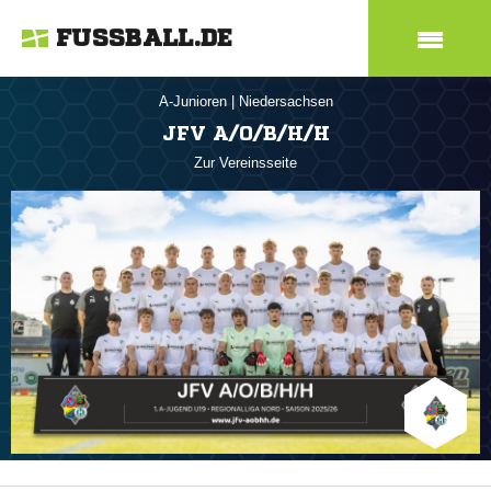
FUSSBALL.DE
A-Junioren
|
Niedersachsen
JFV A/O/B/H/H
Zur Vereinsseite