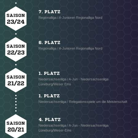
7. PLATZ
SAISON
Regionalliga / A-Junioren Regionalliga Nord
23/24
6. PLATZ
SAISON
Regionalliga / A-Junioren Regionalliga Nord
22/23
1. PLATZ
SAISON
Niedersachsenliga / A-Jun - Niedersachsenliga
21/22
Lüneburg/Weser Ems
1. PLATZ
Niedersachsenliga / Relegationsspiele um die Meisterschaft
4. PLATZ
SAISON
Niedersachsenliga / A-Jun - Niedersachsenliga
20/21
Lüneburg/Weser-Ems