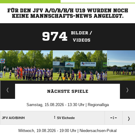
FÜR DEN JFV A/O/B/H/H U19 WURDEN NOCH
KEINE MANNSCHAFTS-NEWS ANGELEGT.
974
BILDER /
VIDEOS
ANZEIGE
NÄCHSTE SPIELE
Samstag, 15.08.2026 - 13:30 Uhr | Regionalliga
:

:

JFV A/​O/​B/​H/​H
SV Eichede
Mittwoch, 19.08.2026 - 19:00 Uhr | Niedersachsen-Pokal