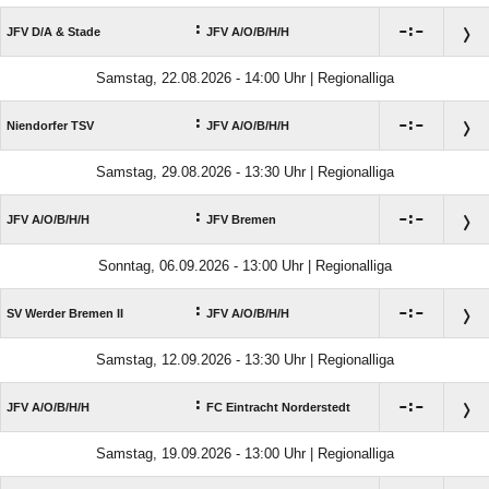
:

:

JFV D/​A & Stade
JFV A/​O/​B/​H/​H
Samstag, 22.08.2026 - 14:00 Uhr | Regionalliga
:

:

Niendorfer TSV
JFV A/​O/​B/​H/​H
Samstag, 29.08.2026 - 13:30 Uhr | Regionalliga
:

:

JFV A/​O/​B/​H/​H
JFV Bremen
Sonntag, 06.09.2026 - 13:00 Uhr | Regionalliga
:

:

SV Werder Bremen II
JFV A/​O/​B/​H/​H
Samstag, 12.09.2026 - 13:30 Uhr | Regionalliga
:

:

JFV A/​O/​B/​H/​H
FC Eintracht Norderstedt
Samstag, 19.09.2026 - 13:00 Uhr | Regionalliga