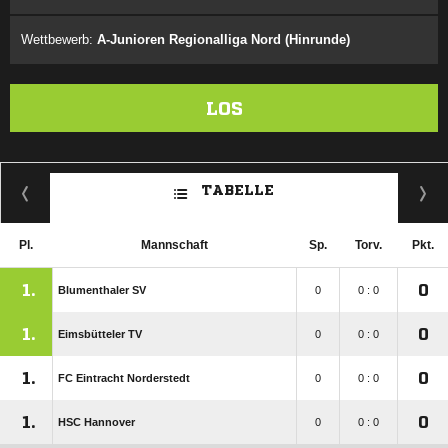
Wettbewerb:
A-Junioren Regionalliga Nord (Hinrunde)
LOS
TABELLE
Pl.
Mannschaft
Sp.
Torv.
Pkt.
1.
0
Blumenthaler SV
0
0 : 0
1.
0
Eimsbütteler TV
0
0 : 0
1.
0
FC Eintracht Norderstedt
0
0 : 0
1.
0
HSC Hannover
0
0 : 0