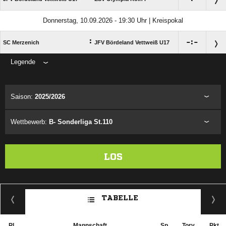
Donnerstag, 10.09.2026 - 19:30 Uhr | Kreispokal
:

:

SC Merzenich
JFV Bördeland Vettweiß U17
Legende
ANZEIGE
Saison:
2025/2026
Wettbewerb:
B- Sonderliga St.110
LOS
TABELLE
Pl.
Mannschaft
Sp.
Torv.
Pkt.