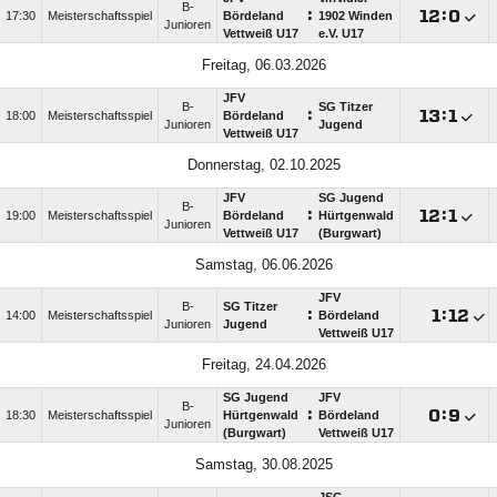
B-
:

:

17:30
Meisterschaftsspiel
Bördeland
1902 Winden
Junioren
Vettweiß U17
e.V. U17
Freitag, 06.03.2026
JFV
B-
SG Titzer
:

:

18:00
Meisterschaftsspiel
Bördeland
Junioren
Jugend
Vettweiß U17
Donnerstag, 02.10.2025
JFV
SG Jugend
B-
:

:

19:00
Meisterschaftsspiel
Bördeland
Hürtgenwald
Junioren
Vettweiß U17
(Burgwart)
Samstag, 06.06.2026
JFV
B-
SG Titzer
:

:

14:00
Meisterschaftsspiel
Bördeland
Junioren
Jugend
Vettweiß U17
Freitag, 24.04.2026
SG Jugend
JFV
B-
:

:

18:30
Meisterschaftsspiel
Hürtgenwald
Bördeland
Junioren
(Burgwart)
Vettweiß U17
Samstag, 30.08.2025