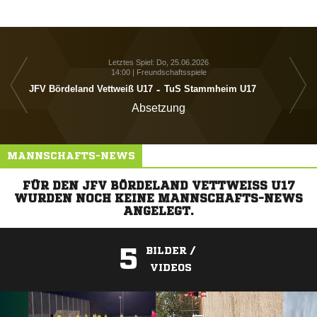
Letztes Spiel: Do, 25.06.2026
14:00 | Freundschaftsspiele
JFV 
JFV Bördeland Vettweiß U17
-
TuS Stammheim U17
Absetzung
MANNSCHAFTS-NEWS
FÜR DEN JFV BÖRDELAND VETTWEISS U17 W
URDEN NOCH KEINE MANNSCHAFTS-NEWS A
NGELEGT.
5
BILDER /
VIDEOS