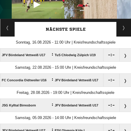
ANZEIGE
NÄCHSTE SPIELE
Sonntag, 16.08.2026 - 11:00 Uhr | Kreisfreundschaftsspiele
:

:

JFV Bördeland Vettweiß U17
TuS Chlodwig Zülpich U19
Samstag, 22.08.2026 - 15:00 Uhr | Kreisfreundschaftsspiele
:

:

FC Concordia Oidtweiler U16
JFV Bördeland Vettweiß U17
Freitag, 28.08.2026 - 19:00 Uhr | Kreisfreundschaftsspiele
:

:

JSG Kylltal Birresborn
JFV Bördeland Vettweiß U17
Samstag, 05.09.2026 - 14:00 Uhr | Kreisfreundschaftsspiele
:

:

JFV Bördeland Vettweiß U17
ESV Olympia Köln I