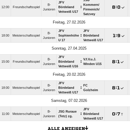
JSG
JFV
B-
Kommern/​
:

:

12:00
Freundschaftsspiel
Bördeland
Junioren
Firmenich/​
Vettweiß U17
Satzvey
Freitag, 27.02.2026
JFV
JFV
B-
:

:

18:00
Meisterschaftsspiel
Sophienhöhe
Bördeland
Junioren
U 17
Vettweiß U17
Sonntag, 27.04.2025
JFV
B-
V.f.V.u.J.
:

:

15:00
Freundschaftsspiel
Bördeland
Junioren
Winden U15
Vettweiß U16
Freitag, 20.02.2026
JFV
B-
FC
:

:

18:00
Meisterschaftsspiel
Bördeland
Junioren
Golzheim
Vettweiß U17
Samstag, 07.02.2026
JFV
B-
JSG Ruraue
:

:

11:00
Meisterschaftsspiel
Bördeland
T
Junioren
(Tetz) zg.
Vettweiß U17
ALLE ANZEIGEN