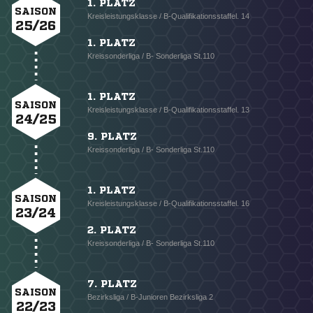
1. PLATZ
SAISON
Kreisleistungsklasse / B-Qualifikationsstaffel. 14
25/26
1. PLATZ
Kreissonderliga / B- Sonderliga St.110
1. PLATZ
SAISON
Kreisleistungsklasse / B-Qualifikationsstaffel. 13
24/25
9. PLATZ
Kreissonderliga / B- Sonderliga St.110
1. PLATZ
SAISON
Kreisleistungsklasse / B-Qualifikationsstaffel. 16
23/24
2. PLATZ
Kreissonderliga / B- Sonderliga St.110
7. PLATZ
SAISON
Bezirksliga / B-Junioren Bezirksliga 2
22/23