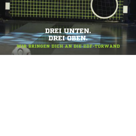
DREI UNTEN.
DREI OBEN.
WIR BRINGEN DICH AN DIE ZDF-TORWAND