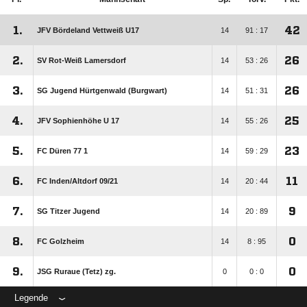
1.
42
JFV Bördeland Vettweiß U17
14
91 : 17
2.
26
SV Rot-Weiß Lamersdorf
14
53 : 26
3.
26
SG Jugend Hürtgenwald (Burgwart)
14
51 : 31
4.
25
JFV Sophienhöhe U 17
14
55 : 26
5.
23
FC Düren 77 1
14
59 : 29
6.
11
FC Inden/​Altdorf 09/​21
14
20 : 44
7.
9
SG Titzer Jugend
14
20 : 89
8.
0
FC Golzheim
14
8 : 95
9.
0
JSG Ruraue (Tetz) zg.
0
0 : 0
Legende