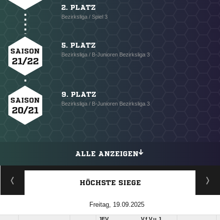
2. PLATZ
Bezirksliga / Spiel 3
5. PLATZ
SAISON
Bezirksliga / B-Junioren Bezirksliga 3
21/22
9. PLATZ
SAISON
Bezirksliga / B-Junioren Bezirksliga 3
20/21
ALLE ANZEIGEN
HÖCHSTE SIEGE
Freitag, 19.09.2025
JFV
V.f.V.u.J.