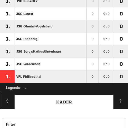
1.
0
JSG Künzell 2
0
0 : 0
1.
0
JSG Lauter
0
0 : 0
1.
0
JSG Ohmtal-Vogelsberg
0
0 : 0
1.
0
JSG Rippberg
0
0 : 0
1.
0
JSG Sorga/​Kathus/​Unterhaun
0
0 : 0
1.
0
JSG Vorderrhön
0
0 : 0
1.
0
VFL Philippsthal
0
0 : 0
Legende
KADER
Filter