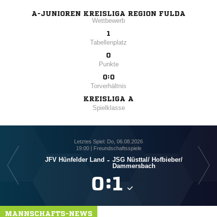
A-JUNIOREN KREISLIGA REGION FULDA
Wettbewerb
1
Tabellenplatz
0
Punkte
0:0
Torverhältnis
KREISLIGA A
Spielklasse
Letztes Spiel: Do, 06.08.2026
19:00 | Freundschaftsspiele
JFV Hünfelder Land
-
JSG Nüsttal/​ Hofbieber/​
Dammersbach

:

MANNSCHAFTS-NEWS