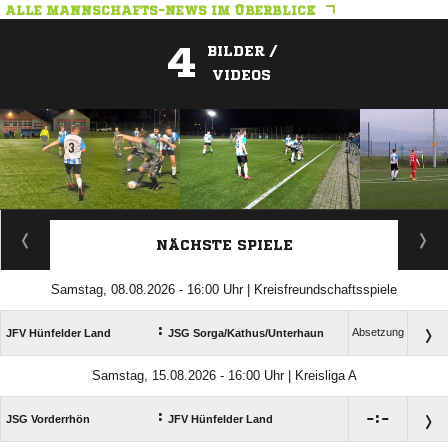
ALLE MANNSCHAFTS-NEWS IM ÜBERBLICK
4
BILDER /
VIDEOS
ANZEIGE
NÄCHSTE SPIELE
Samstag, 08.08.2026 - 16:00 Uhr | Kreisfreundschaftsspiele
:
Absetzung
JFV Hünfelder Land
JSG Sorga/​Kathus/​Unterhaun
Samstag, 15.08.2026 - 16:00 Uhr | Kreisliga A
:

:

JSG Vorderrhön
JFV Hünfelder Land