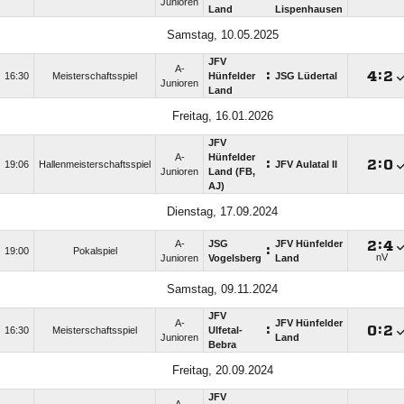
Junioren
Land
Lispenhausen
Samstag, 10.05.2025
JFV
A-
:

:

16:30
Meisterschaftsspiel
Hünfelder
JSG Lüdertal
Junioren
Land
Freitag, 16.01.2026
JFV
A-
Hünfelder
:

:

19:06
Hallenmeisterschaftsspiel
JFV Aulatal II
Junioren
Land (FB,
AJ)
Dienstag, 17.09.2024
A-
JSG
JFV Hünfelder

:

:
19:00
Pokalspiel
nV
Junioren
Vogelsberg
Land
Samstag, 09.11.2024
JFV
A-
JFV Hünfelder
:

:

16:30
Meisterschaftsspiel
Ulfetal-
Junioren
Land
Bebra
Freitag, 20.09.2024
JFV