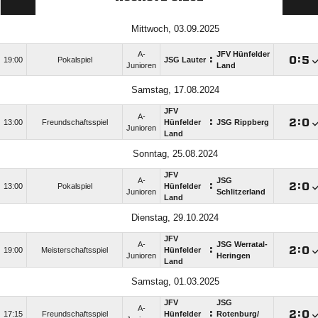
Mittwoch, 03.09.2025
A-
JFV Hünfelder
:

:

19:00
Pokalspiel
JSG Lauter
Junioren
Land
Samstag, 17.08.2024
JFV
A-
:

:

13:00
Freundschaftsspiel
Hünfelder
JSG Rippberg
Junioren
Land
Sonntag, 25.08.2024
JFV
A-
JSG
:

:

13:00
Pokalspiel
Hünfelder
Junioren
Schlitzerland
Land
Dienstag, 29.10.2024
JFV
A-
JSG Werratal-
:

:

19:00
Meisterschaftsspiel
Hünfelder
Junioren
Heringen
Land
Samstag, 01.03.2025
JFV
JSG
A-
:

:

17:15
Freundschaftsspiel
Hünfelder
Rotenburg/​