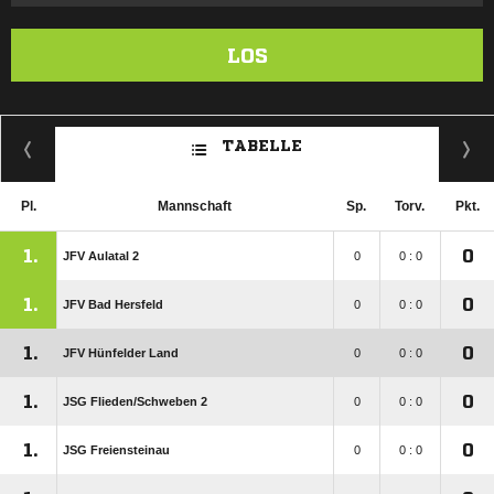
LOS
TABELLE
Pl.
Mannschaft
Sp.
Torv.
Pkt.
1.
0
JFV Aulatal 2
0
0 : 0
1.
0
JFV Bad Hersfeld
0
0 : 0
1.
0
JFV Hünfelder Land
0
0 : 0
1.
0
JSG Flieden/​Schweben 2
0
0 : 0
1.
0
JSG Freiensteinau
0
0 : 0