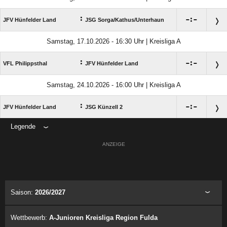
:

:

JFV Hünfelder Land
JSG Sorga/​Kathus/​Unterhaun
Samstag, 17.10.2026 - 16:30 Uhr | Kreisliga A
:

:

VFL Philippsthal
JFV Hünfelder Land
Samstag, 24.10.2026 - 16:00 Uhr | Kreisliga A
:

:

JFV Hünfelder Land
JSG Künzell 2
Legende
ANZEIGE
Saison:
2026/2027
Wettbewerb:
A-Junioren Kreisliga Region Fulda