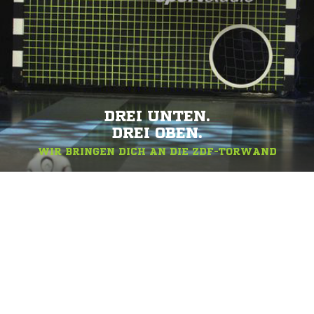
DREI UNTEN.
DREI OBEN.
WIR BRINGEN DICH AN DIE ZDF-TORWAND