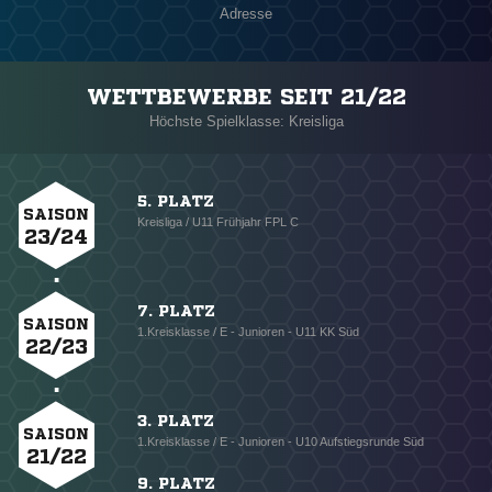
Adresse
WETTBEWERBE SEIT 21/22
Höchste Spielklasse: Kreisliga
5. PLATZ
SAISON
Kreisliga / U11 Frühjahr FPL C
23/24
7. PLATZ
SAISON
1.Kreisklasse / E - Junioren - U11 KK Süd
22/23
3. PLATZ
SAISON
1.Kreisklasse / E - Junioren - U10 Aufstiegsrunde Süd
21/22
9. PLATZ