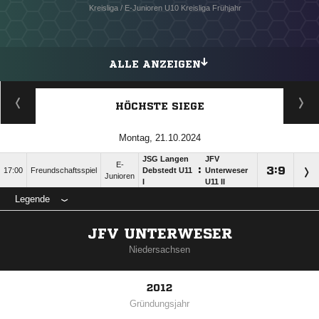
Kreisliga / E-Junioren U10 Kreisliga Frühjahr
ALLE ANZEIGEN
HÖCHSTE SIEGE
Montag, 21.10.2024
JSG Langen
JFV
E-
:

:

17:00
Freundschaftsspiel
Debstedt U11
Unterweser
Junioren
I
U11 II
Legende
JFV UNTERWESER
Niedersachsen
2012
Gründungsjahr