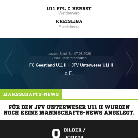
U11 FPL C HERBST
Wettbewerb
KREISLIGA
Spielklasse
Letztes Spiel: So, 07.06.2026
11:00 | Meisterschaften
FC Geestland U11 II
-
JFV Unterweser U11 II
o.E.
MANNSCHAFTS-NEWS
FÜR DEN JFV UNTERWESER U11 II WURDEN
NOCH KEINE MANNSCHAFTS-NEWS ANGELEGT.
0
BILDER /
VIDEOS