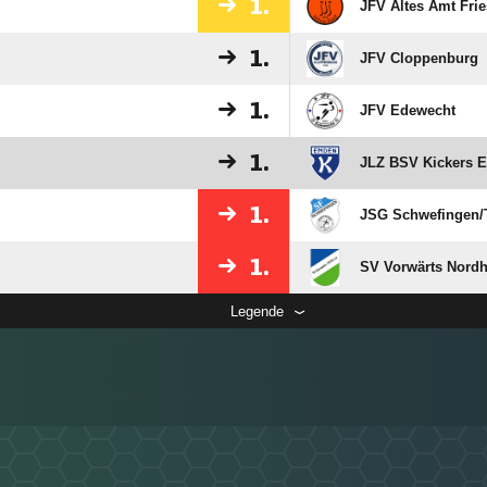
1.
JFV Altes Amt Fri
1.
JFV Cloppenburg
1.
JFV Edewecht
1.
JLZ BSV Kickers 
1.
JSG Schwefingen/​
1.
SV Vorwärts Nord
Legende