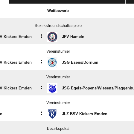
Wettbewerb
Bezirksfreundschaftsspiele
:
V Kickers Emden
JFV Hameln
Vereinsturnier
:
V Kickers Emden
JSG Esens/​Dornum
Vereinsturnier
:
V Kickers Emden
JSG Egels-Popens/​Wiesens/​Plaggenb
Vereinsturnier
:
e
JLZ BSV Kickers Emden
Bezirkspokal