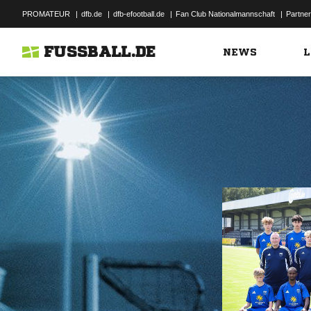
PROMATEUR
|
dfb.de
|
dfb-efootball.de
|
Fan Club Nationalmannschaft
|
Partner
FUSSBALL.DE
NEWS
L