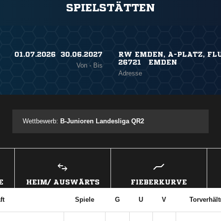
SPIELSTÄTTEN
01.07.2026 ​ 30.06.2027
RW EMDEN, A-PLATZ, FLU
26721 EMDEN
Von - Bis
Adresse
Wettbewerb:
B-Junioren Landesliga QR2
E
HEIM/ AUSWÄRTS
FIEBERKURVE
ft
Spiele
G
U
V
Torverhält