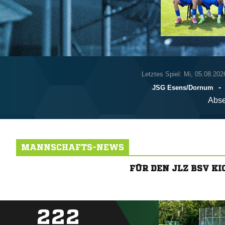
Letztes Spiel: Mi, 05.08.202
-
JSG Esens/​Dornum
Abse
MANNSCHAFTS-NEWS
FÜR DEN JLZ BSV K
222