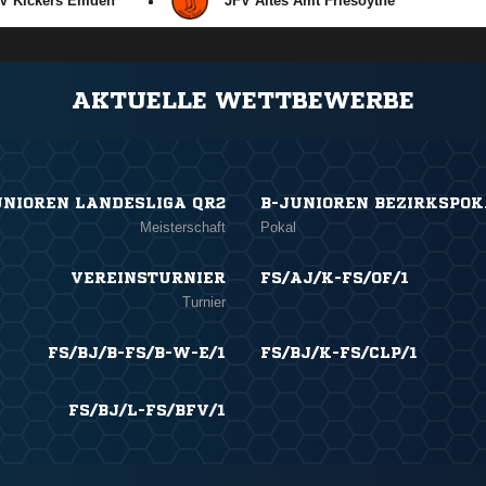
V Kickers Emden
JFV Altes Amt Friesoythe
ANZEIGE
AKTUELLE WETTBEWERBE
UNIOREN LANDESLIGA QR2
B-JUNIOREN BEZIRKSPO
Meisterschaft
Pokal
VEREINSTURNIER
FS/AJ/K-FS/OF/1
Turnier
FS/BJ/B-FS/B-W-E/1
FS/BJ/K-FS/CLP/1
FS/BJ/L-FS/BFV/1