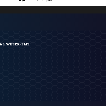

:

Zum Spiel
KAL WESER-EMS