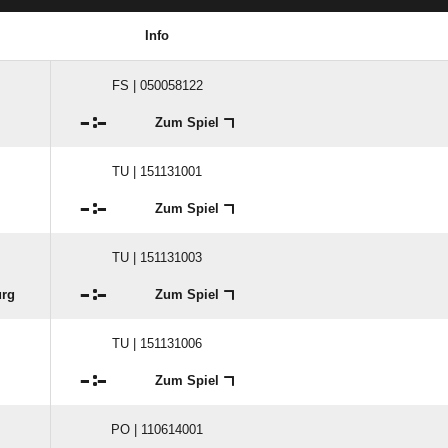
Info
FS | 050058122

:

Zum Spiel
TU | 151131001

:

Zum Spiel
TU | 151131003

:

urg
Zum Spiel
TU | 151131006

:

Zum Spiel
PO | 110614001