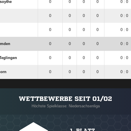
esoythe
0
0
0
0
0 : 0
0
0
0
0
0 : 0
0
0
0
0
0 : 0
Emden
0
0
0
0
0 : 0
Teglingen
0
0
0
0
0 : 0
horn
0
0
0
0
0 : 0
WETTBEWERBE SEIT 01/02
Höchste Spielklasse: Niedersachsenliga
1. PLATZ