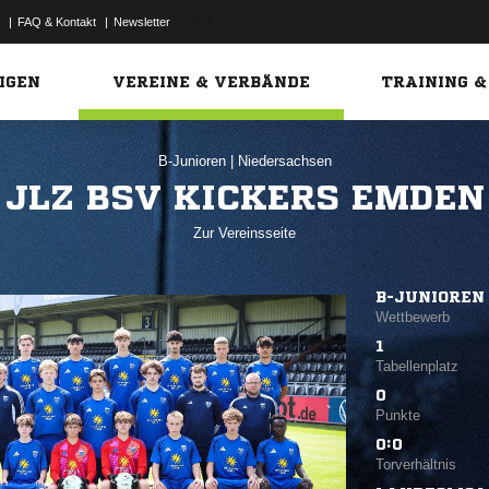
|
FAQ & Kontakt
|
Newsletter
Link
IGEN
VEREINE & VERBÄNDE
TRAINING &
B-Junioren
|
Niedersachsen
JLZ BSV KICKERS EMDEN
Zur Vereinsseite
B-JUNIOREN
Wettbewerb
1
Tabellenplatz
0
Punkte
0:0
Torverhältnis