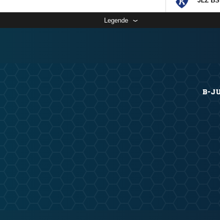
JLZ BS
Legende
B-J