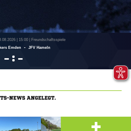
8.08.2026
|
15:00 | Freundschaftsspiele
-
kers Emden
JFV Hameln
:


FTS-NEWS ANGELEGT.
+