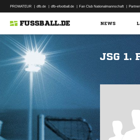
PROMATEUR
|
dfb.de
|
dfb-efootball.de
|
Fan Club Nationalmannschaft
|
Partner
FUSSBALL.DE
NEWS
L
JSG 1.