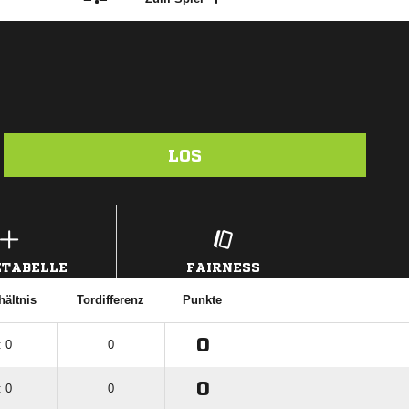
LOS
TABELLE
FAIRNESS
hältnis
Tordifferenz
Punkte
0
: 0
0
0
: 0
0