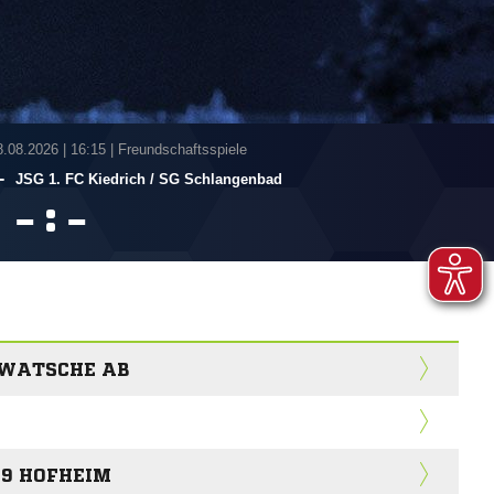
8.08.2026
|
16:15 | Freundschaftsspiele
-
JSG 1. FC Kiedrich /​ SG Schlangenbad
:


H WATSCHE AB
 09 HOFHEIM