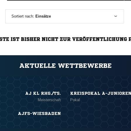
Sortiert nach:
Einsätze
STE IST BISHER NICHT ZUR VERÖFFENTLICHUNG 
AKTUELLE WETTBEWERBE
AJ KL RHG./TS.
KREISPOKAL A-JUNIORE
Meisterschaft
Pokal
AJFS-WIESBADEN