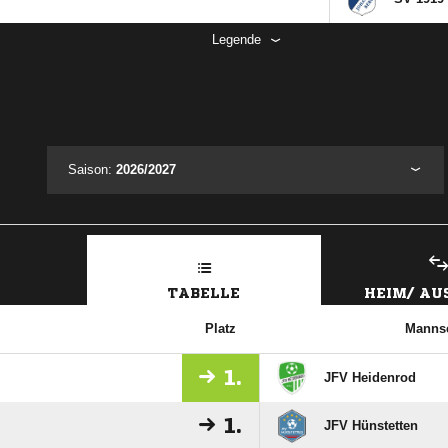
Legende
Saison:
2026/2027
TABELLE
HEIM/ A
Platz
Mannsc
1.
JFV Heidenrod
1.
JFV Hünstetten