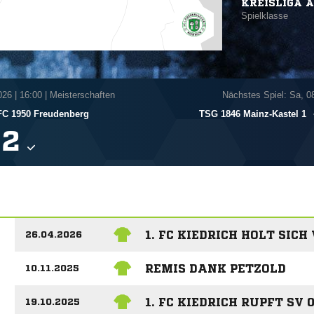
KREISLIGA A
Spielklasse
026
|
16:00 | Meisterschaften
Nächstes Spiel: Sa, 0
FC 1950 Freudenberg
TSG 1846 Mainz-Kastel 1

1. FC KIEDRICH HOLT SIC
26.04.2026
REMIS DANK PETZOLD
10.11.2025
1. FC KIEDRICH RUPFT SV
19.10.2025