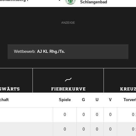
Schlangenbad
ANZEIGE
Wettbewerb:
AJ KL Rhg./Ts.
USWÄRTS
FIEBERKURVE
KREUZ
haft
Spiele
G
U
V
Torver
0
0
0
0
0 
0
0
0
0
0 