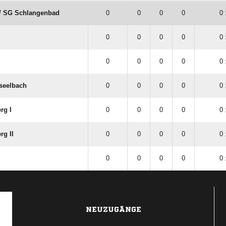
 /​ SG Schlangenbad
0
0
0
0
0 
0
0
0
0
0 
0
0
0
0
0 
rseelbach
0
0
0
0
0 
rg I
0
0
0
0
0 
rg II
0
0
0
0
0 
0
0
0
0
0 
NEUZUGÄNGE