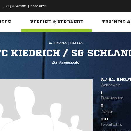
|
FAQ & Kontakt
|
Newsletter
Link
IGEN
VEREINE & VERBÄNDE
TRAINING &
A-Junioren
|
Hessen
 FC KIEDRICH / SG SCHLA
Zur Vereinsseite
AJ KL RHG./
Wettbewerb
1
Tabellenplatz
0
Punkte
0:0
Torverhältnis