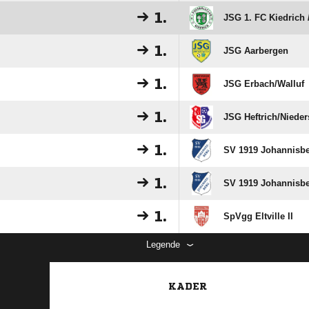
1.
JSG 1. FC Kiedrich
1.
JSG Aarbergen
1.
JSG Erbach/​Walluf
1.
JSG Heftrich/​Niede
1.
SV 1919 Johannisbe
1.
SV 1919 Johannisbe
1.
SpVgg Eltville II
Legende
KADER