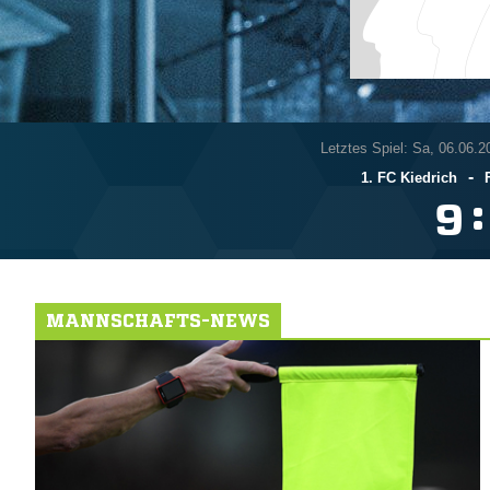
Letztes Spiel: Sa, 06.06.2
-
1. FC Kiedrich
:

MANNSCHAFTS-NEWS