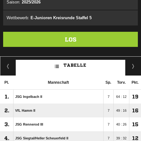
Saison:
2025/2026
Wettbewerb:
E-Junioren Kreisrunde Staffel 5
LOS
TABELLE
Pl.
Mannschaft
Sp.
Torv.
Pkt.
1.
19
JSG Ingelbach II
7
64 : 12
2.
16
VfL Hamm II
7
49 : 16
3.
15
JSG Rennerod III
7
40 : 26
4.
12
JSG Siegtal/​Heller Scheuerfeld II
7
39 : 32