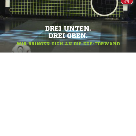
DREI UNTEN.
DREI OBEN.
WIR BRINGEN DICH AN DIE ZDF-TORWAND