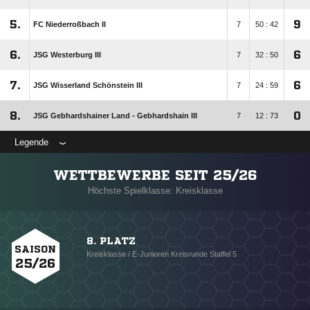
5.
9
FC Niederroßbach II
7
50 : 42
6.
6
JSG Westerburg III
7
32 : 50
7.
6
JSG Wisserland Schönstein III
7
24 : 59
8.
0
JSG Gebhardshainer Land - Gebhardshain III
7
12 : 73
Legende
WETTBEWERBE SEIT 25/26
Höchste Spielklasse: Kreisklasse
8. PLATZ
SAISON
Kreisklasse / E-Junioren Kreisrunde Staffel 5
25/26