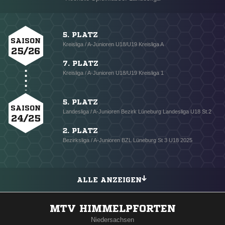
5. PLATZ
SAISON
Kreisliga / A-Junioren U18/U19 Kreisliga A
25/26
7. PLATZ
Kreisliga / A-Junioren U18/U19 Kreisliga 1
5. PLATZ
SAISON
Landesliga / A-Junioren Bezirk Lüneburg Landesliga U18 St.2
24/25
2. PLATZ
Bezirksliga / A-Junioren BZL Lüneburg St 3 U18 2025
ALLE ANZEIGEN
MTV HIMMELPFORTEN
Niedersachsen