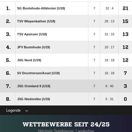
1.
21
SG Buxtehude-Altkloster (U18)
7
32 : 4
2.
15
TSV Wiepenkathen (U18)
7
28 : 13
3.
13
TSV Apensen (U18)
7
31 : 15
4.
12
JFV Buxtehude (U19)
7
20 : 17
5.
12
JSG Nord (U19)
7
18 : 18
6.
7
SV Drochtersen/​Assel (U19)
7
16 : 18
7.
3
JSG Osteland II (U19)
7
6 : 40
8.
0
JSG Niederelbe (U19)
7
5 : 31
Legende
WETTBEWERBE SEIT 24/25
Höchste Spielklasse: Landesliga