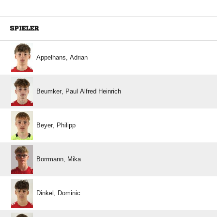
SPIELER
 
   
 
 
 