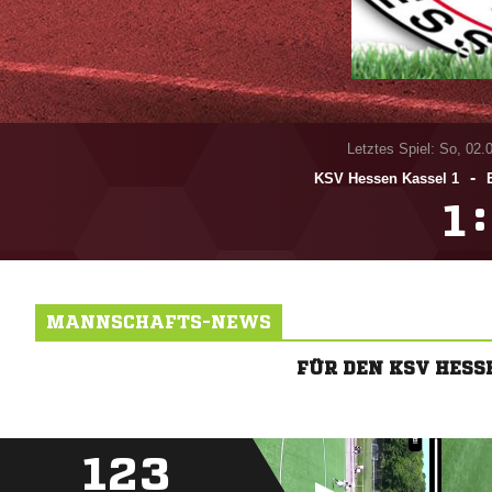
Letztes Spiel: So, 02.
-
KSV Hessen Kassel 1
:

MANNSCHAFTS-NEWS
FÜR DEN KSV HES
123