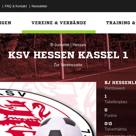
|
FAQ & Kontakt
|
Newsletter
Link
IGEN
VEREINE & VERBÄNDE
TRAINING &
B-Junioren
|
Hessen
KSV HESSEN KASSEL 1
Zur Vereinsseite
BJ HESSENL
Wettbewerb
1
Tabellenplatz
0
Punkte
0:0
Torverhältnis