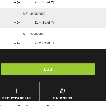

:

Zum Spiel
ME | 349829039

:

Zum Spiel
ME | 349829046

:

Zum Spiel
LOS
KREUZTABELLE
FAIRNESS