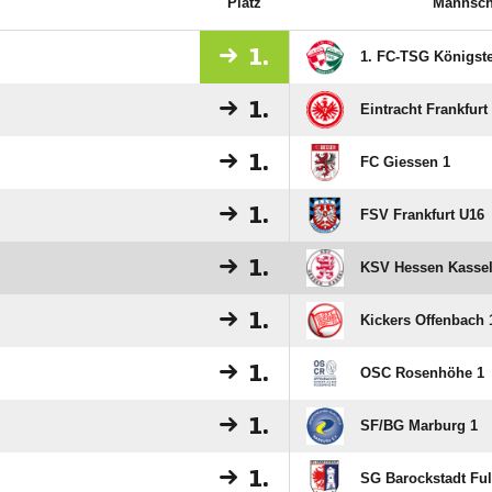
Platz
Mannsch
1.
1. FC-TSG Königste
1.
Eintracht Frankfurt
1.
FC Giessen 1
1.
FSV Frankfurt U16
1.
KSV Hessen Kassel
1.
Kickers Offenbach 
1.
OSC Rosenhöhe 1
1.
SF/​BG Marburg 1
1.
SG Barockstadt Ful