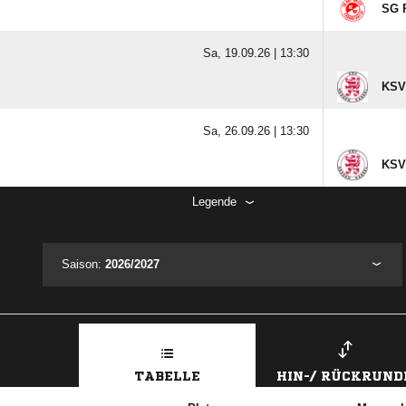
SG R
Sa, 19.09.26 |
13:30
KSV
Sa, 26.09.26 |
13:30
KSV
Legende
Saison:
2026/2027
TABELLE
HIN-/ RÜCKRUND