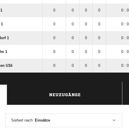
 1
0
0
0
0
0 : 0
 1
0
0
0
0
0 : 0
orf 1
0
0
0
0
0 : 0
fm 1
0
0
0
0
0 : 0
en U16
0
0
0
0
0 : 0
NEUZUGÄNGE
Sortiert nach:
Einsätze