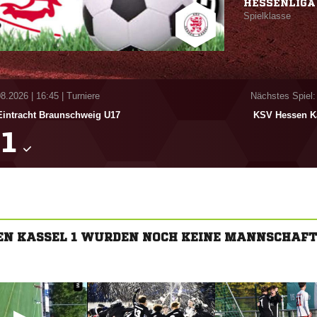
HESSENLIGA
Spielklasse
08.2026
|
16:45 | Turniere
Nächstes Spiel:
Eintracht Braunschweig U17
KSV Hessen Ka

SEN KASSEL 1 WURDEN NOCH KEINE MANNSCHAFT