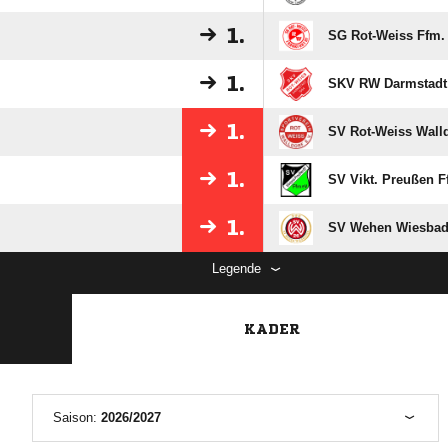
1.
SG Rot-Weiss Ffm.
1.
SKV RW Darmstadt
1.
SV Rot-Weiss Walld
1.
SV Vikt. Preußen F
1.
SV Wehen Wiesbad
Legende
KADER
Saison:
2026/2027