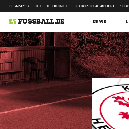
PROMATEUR
|
dfb.de
|
dfb-efootball.de
|
Fan Club Nationalmannschaft
|
Partner
FUSSBALL.DE
NEWS
L