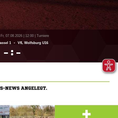
 Fr, 07.08.2026
|
12:00 | Turniere
-
ssel 1
VfL Wolfsburg U16
:


S-NEWS ANGELEGT.
+