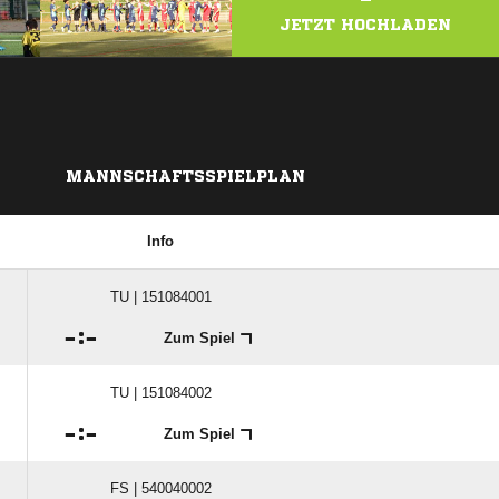
JETZT HOCHLADEN
MANNSCHAFTSSPIELPLAN
Info
TU | 151084001

:

Zum Spiel
TU | 151084002

:

Zum Spiel
FS | 540040002