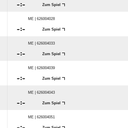

:

Zum Spiel
ME | 626004028

:

Zum Spiel
ME | 626004033

:

Zum Spiel
ME | 626004039

:

Zum Spiel
ME | 626004043

:

Zum Spiel
ME | 626004051

:

Zum Spiel