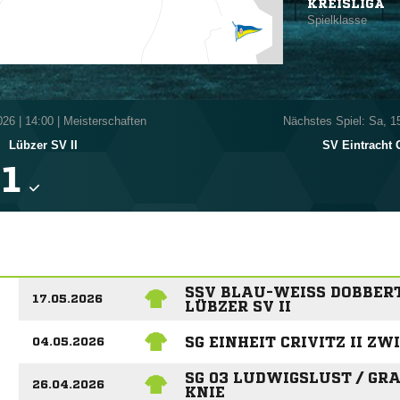
KREISLIGA
Spielklasse
026
|
14:00 | Meisterschaften
Nächstes Spiel: Sa, 1
-
Lübzer SV II
SV Eintracht

SSV BLAU-WEISS DOBBERTI
17.05.2026
ÜBZER SV II
SG EINHEIT CRIVITZ II ZW
04.05.2026
SG 03 LUDWIGSLUST / GRA
26.04.2026
KNIE