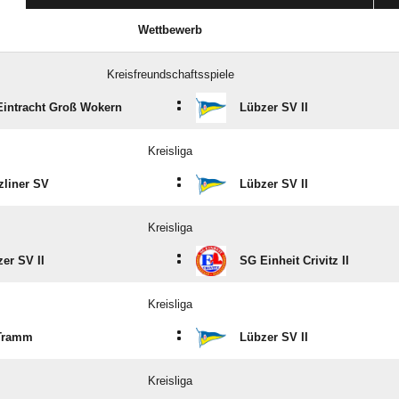
Wettbewerb
Kreisfreundschaftsspiele
:
Eintracht Groß Wokern
Lübzer SV II
Kreisliga
:
zliner SV
Lübzer SV II
Kreisliga
:
er SV II
SG Einheit Crivitz II
Kreisliga
:
Tramm
Lübzer SV II
Kreisliga