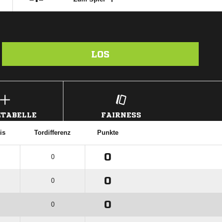
LOS
TABELLE
FAIRNESS
is
Tordifferenz
Punkte
0
0
0
0
0
0