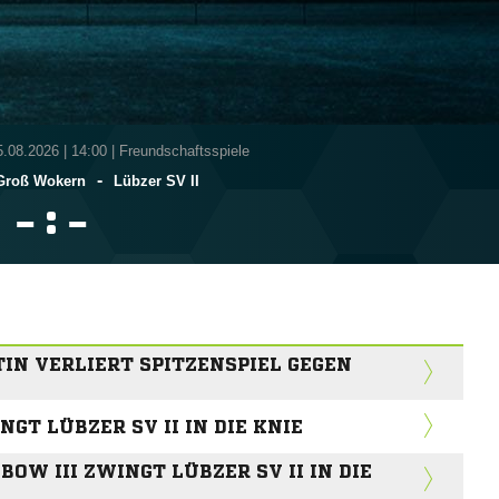
5.08.2026
|
14:00 | Freundschaftsspiele
-
 Groß Wokern
Lübzer SV II
:


N VERLIERT SPITZENSPIEL GEGEN L
INGT LÜBZER SV II IN DIE KNIE
BOW III ZWINGT LÜBZER SV II IN DIE