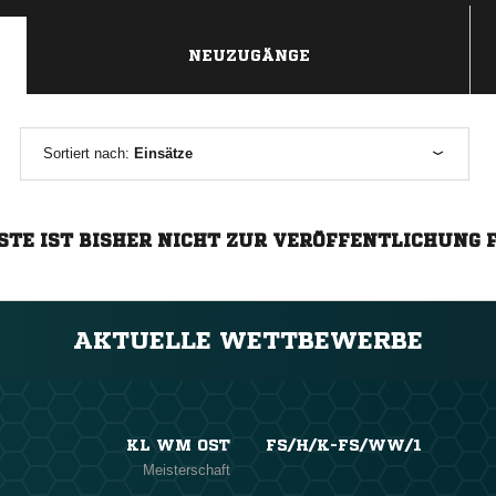
NEUZUGÄNGE
Sortiert nach:
Einsätze
STE IST BISHER NICHT ZUR VERÖFFENTLICHUNG 
AKTUELLE WETTBEWERBE
KL WM OST
FS/H/K-FS/WW/1
Meisterschaft