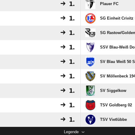
1.
Plauer FC
1.
SG Einheit Crivitz 
1.
SG Rastow/​Goldens
1.
SSV Blau-Weiß Do
1.
SV Blau Weiß 50 S
1.
SV Möllenbeck 19
1.
SV Siggelkow
1.
TSV Goldberg 02
1.
TSV Vietlübbe
Legende