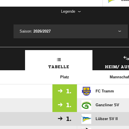
Legende
Saison:
2026/2027
TABELLE
HEIM/ A
Platz
Mannschaf
1.
FC Tramm
1.
Ganzliner SV
1.
Lübzer SV II