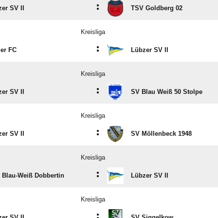
:
er SV II
TSV Goldberg 02
Kreisliga
:
uer FC
Lübzer SV II
Kreisliga
:
er SV II
SV Blau Weiß 50 Stolpe
Kreisliga
:
er SV II
SV Möllenbeck 1948
Kreisliga
:
 Blau-Weiß Dobbertin
Lübzer SV II
Kreisliga
:
er SV II
SV Siggelkow