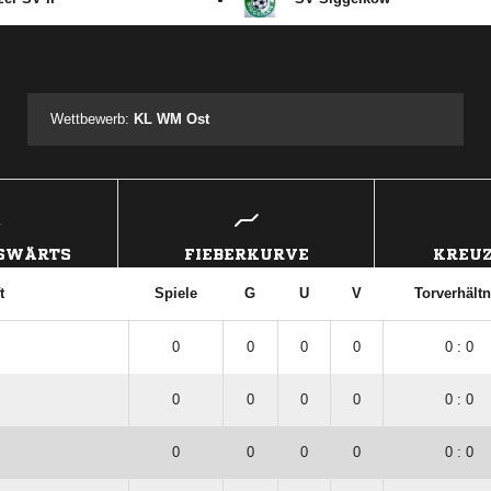
ANZEIGE
Wettbewerb:
KL WM Ost
USWÄRTS
FIEBERKURVE
KREUZ
t
Spiele
G
U
V
Torverhältn
0
0
0
0
0 : 0
0
0
0
0
0 : 0
0
0
0
0
0 : 0