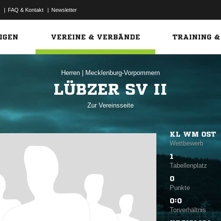
|
FAQ & Kontakt
|
Newsletter
Link
IGEN
VEREINE & VERBÄNDE
TRAINING &
Herren
|
Mecklenburg-Vorpommern
LÜBZER SV II
Zur Vereinsseite
KL WM OST
Wettbewerb
1
Tabellenplatz
0
Punkte
0:0
Torverhältnis