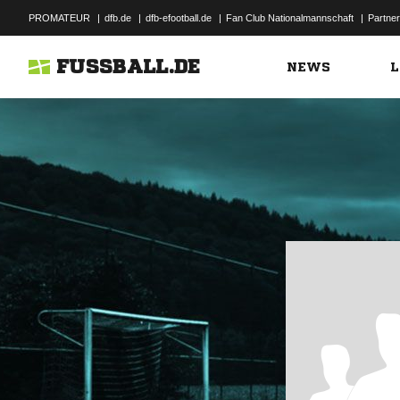
PROMATEUR
|
dfb.de
|
dfb-efootball.de
|
Fan Club Nationalmannschaft
|
Partner
FUSSBALL.DE
NEWS
L