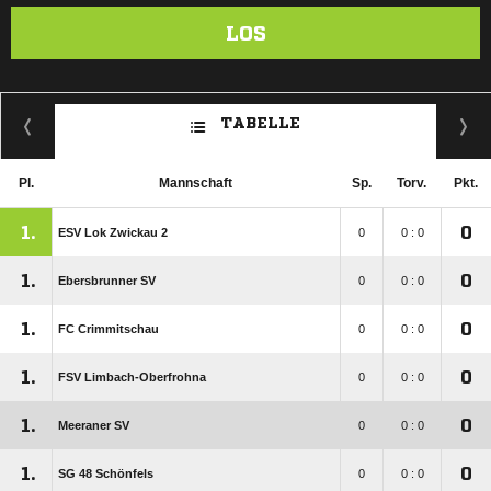
LOS
TABELLE
Pl.
Mannschaft
Sp.
Torv.
Pkt.
1.
0
ESV Lok Zwickau 2
0
0 : 0
1.
0
Ebersbrunner SV
0
0 : 0
1.
0
FC Crimmitschau
0
0 : 0
1.
0
FSV Limbach-Oberfrohna
0
0 : 0
1.
0
Meeraner SV
0
0 : 0
1.
0
SG 48 Schönfels
0
0 : 0