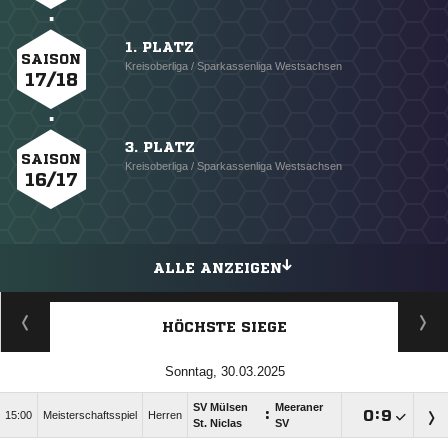
1. PLATZ
SAISON
Kreisoberliga / Sparkassenliga Westsachsen
17/18
3. PLATZ
SAISON
Kreisoberliga / Sparkassenliga Westsachsen
16/17
ALLE ANZEIGEN
HÖCHSTE SIEGE
Sonntag, 30.03.2025
SV Mülsen
Meeraner
:

:

15:00
Meisterschaftsspiel
Herren
St. Niclas
SV