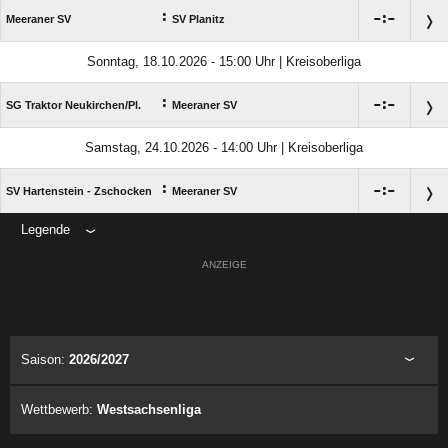
:

:

Meeraner SV
SV Planitz
Sonntag, 18.10.2026 - 15:00 Uhr | Kreisoberliga
:

:

SG Traktor Neukirchen/​Pl.
Meeraner SV
Samstag, 24.10.2026 - 14:00 Uhr | Kreisoberliga
:

:

SV Hartenstein - Zschocken
Meeraner SV
Legende
ANZEIGE
Saison:
2026/2027
Wettbewerb:
Westsachsenliga