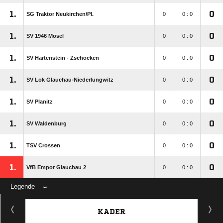
1.
0
SG Traktor Neukirchen/​Pl.
0
0 : 0
1.
0
SV 1946 Mosel
0
0 : 0
1.
0
SV Hartenstein - Zschocken
0
0 : 0
1.
0
SV Lok Glauchau-Niederlungwitz
0
0 : 0
1.
0
SV Planitz
0
0 : 0
1.
0
SV Waldenburg
0
0 : 0
1.
0
TSV Crossen
0
0 : 0
1.
0
VfB Empor Glauchau 2
0
0 : 0
Legende
KADER