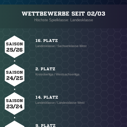
WETTBEWERBE SEIT 02/03
Höchste Spielklasse: Landesklasse
16. PLATZ
SAISON
Landesklasse / Sachsenklasse West
25/26
2. PLATZ
SAISON
Kreisoberliga / Westsachsenliga
24/25
14. PLATZ
SAISON
Landesklasse / Landesklasse West
23/24
9. PLATZ