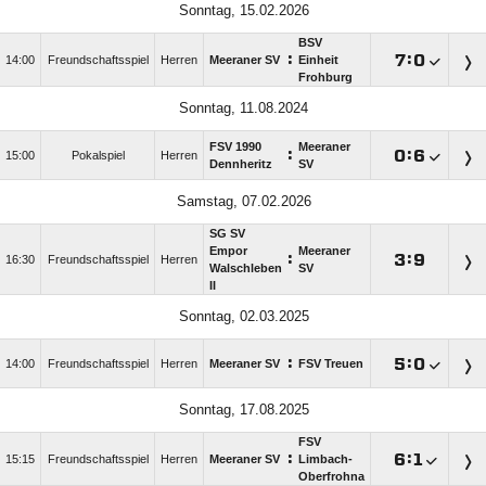
Sonntag, 15.02.2026
BSV
:

:

14:00
Freundschaftsspiel
Herren
Meeraner SV
Einheit
Frohburg
Sonntag, 11.08.2024
FSV 1990
Meeraner
:

:

15:00
Pokalspiel
Herren
Dennheritz
SV
Samstag, 07.02.2026
SG SV
Empor
Meeraner
:

:

16:30
Freundschaftsspiel
Herren
Walschleben
SV
II
Sonntag, 02.03.2025
:

:

14:00
Freundschaftsspiel
Herren
Meeraner SV
FSV Treuen
Sonntag, 17.08.2025
FSV
:

:

15:15
Freundschaftsspiel
Herren
Meeraner SV
Limbach-
Oberfrohna