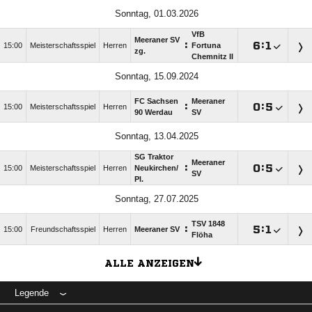
Sonntag, 01.03.2026
VfB
Meeraner SV
:

:

15:00
Meisterschaftsspiel
Herren
Fortuna
zg.
Chemnitz II
Sonntag, 15.09.2024
FC Sachsen
Meeraner
:

:

15:00
Meisterschaftsspiel
Herren
90 Werdau
SV
Sonntag, 13.04.2025
SG Traktor
Meeraner
:

:

15:00
Meisterschaftsspiel
Herren
Neukirchen/​
SV
Pl.
Sonntag, 27.07.2025
TSV 1848
:

:

15:00
Freundschaftsspiel
Herren
Meeraner SV
Flöha
ALLE ANZEIGEN
Legende