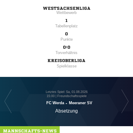
WESTSACHSENLIGA
Wettbewerb
1
Tabellenplatz
0
Punkte
0:0
Torverhältnis
KREISOBERLIGA
Spielklasse
Letztes Spiel: Sa, 01.08.2026
15:00 | Freundschaftsspiele
FC Werda
-
Meeraner SV
Absetzung
MANNSCHAFTS-NEWS