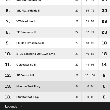
6.
30
VfL Platte-Heide II
22
55 : 72
7.
29
VTS Iserlohn II
22
59 : 54
8.
23
SF Sümmern III
22
57 : 71
9.
18
FC Bor. Dröschede III
22
48 : 90
10.
18
ETuS Schwerte-Ost 1927 e.V II
22
40 : 85
11.
14
Geisecker SV III
22
43 : 96
12.
8
SF Oestrich II
22
25 : 106
13.
0
Menden Türk III zg.
0
0 : 0
13.
0
SSV Kalthof II zg.
0
0 : 0
Legende