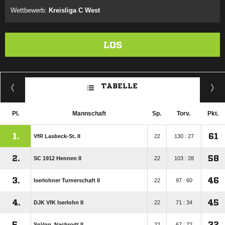
Wettbewerb:
Kreisliga C West
LOS
TABELLE
Pl.
Mannschaft
Sp.
Torv.
Pkt.
1.
61
VfR Lasbeck-St. II
22
130 : 27
2.
58
SC 1912 Hennen II
22
103 : 28
3.
46
Iserlohner Turnerschaft II
22
97 : 60
4.
45
DJK VfK Iserlohn II
22
71 : 34
5.
32
SpVgg. Nachrodt II
22
67 : 72