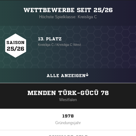
WETTBEWERBE SEIT 25/26
Höchste Spielklasse: Kreisliga C
13. PLATZ
SAISON
Kreisliga C / Kreisliga C West
25/26
ALLE ANZEIGEN
MENDEN TÜRK-GÜCÜ 78
Westfalen
1978
Gründungsjahr