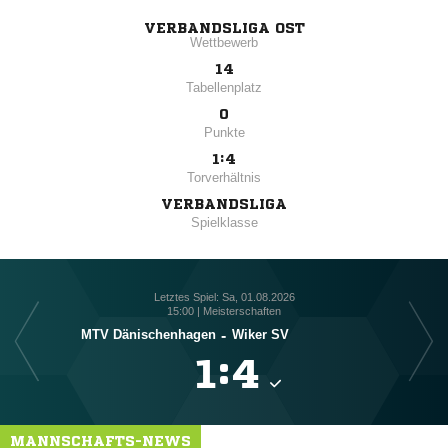
VERBANDSLIGA OST
Wettbewerb
14
Tabellenplatz
0
Punkte
1:4
Torverhältnis
VERBANDSLIGA
Spielklasse
Letztes Spiel: Sa, 01.08.2026
15:00 | Meisterschaften
MTV Dänischenhagen
-
Wiker SV

:

MANNSCHAFTS-NEWS