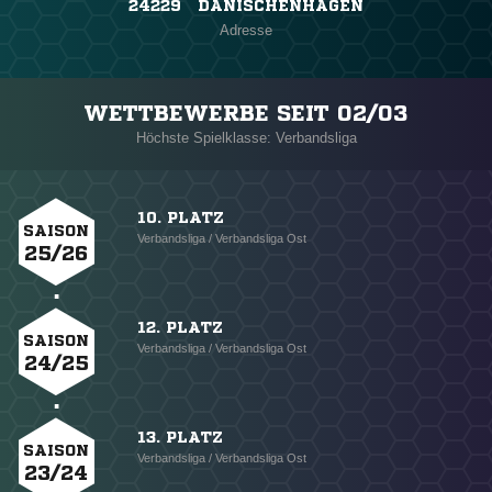
24229 DÄNISCHENHAGEN
Adresse
WETTBEWERBE SEIT 02/03
Höchste Spielklasse: Verbandsliga
10. PLATZ
SAISON
Verbandsliga / Verbandsliga Ost
25/26
12. PLATZ
SAISON
Verbandsliga / Verbandsliga Ost
24/25
13. PLATZ
SAISON
Verbandsliga / Verbandsliga Ost
23/24