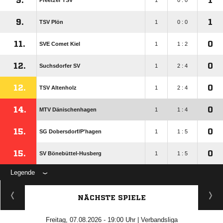
9.
1
Preetzer TSV
1
0 : 0
9.
1
TSV Plön
1
0 : 0
11.
0
SVE Comet Kiel
1
1 : 2
12.
0
Suchsdorfer SV
1
2 : 4
12.
0
TSV Altenholz
1
2 : 4
14.
0
MTV Dänischenhagen
1
1 : 4
15.
0
SG Dobersdorf/​P'hagen
1
1 : 5
15.
0
SV Bönebüttel-Husberg
1
1 : 5
Legende
NÄCHSTE SPIELE
Freitag, 07.08.2026 - 19:00 Uhr | Verbandsliga