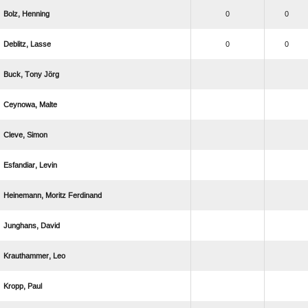
 
0
0
 
0
0
  
 
 
 
  
 
 
 