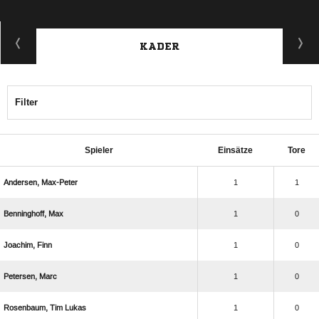
KADER
Filter
Spieler
Einsätze
Tore
 
1
1
 
1
0
 
1
0
 
1
0
  
1
0