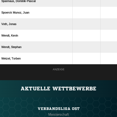
 
  
 
 
 
 
ANZEIGE
AKTUELLE WETTBEWERBE
VERBANDSLIGA OST
Meisterschaft