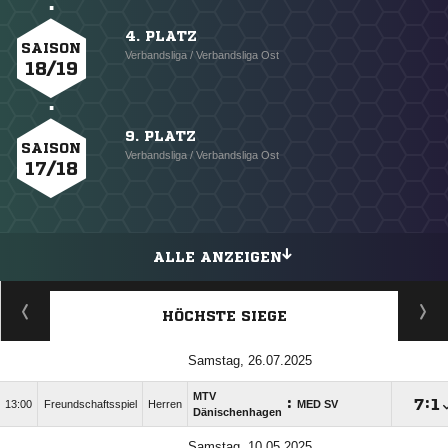
4. PLATZ
SAISON
Verbandsliga / Verbandsliga Ost
18/19
9. PLATZ
SAISON
Verbandsliga / Verbandsliga Ost
17/18
ALLE ANZEIGEN
HÖCHSTE SIEGE
Samstag, 26.07.2025
MTV
:

:

13:00
Freundschaftsspiel
Herren
MED SV
Dänischenhagen
Samstag, 10.05.2025