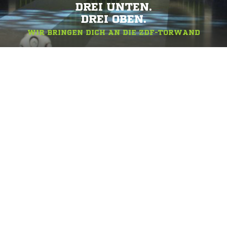
DREI UNTEN.
DREI OBEN.
WIR BRINGEN DICH AN DIE ZDF-TORWAND