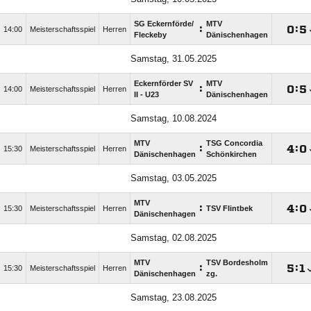
SG Eckernförde/​
MTV
:

:

14:00
Meisterschaftsspiel
Herren
Fleckeby
Dänischenhagen
Samstag, 31.05.2025
Eckernförder SV
MTV
:

:

14:00
Meisterschaftsspiel
Herren
II - U23
Dänischenhagen
Samstag, 10.08.2024
MTV
TSG Concordia
:

:

15:30
Meisterschaftsspiel
Herren
Dänischenhagen
Schönkirchen
Samstag, 03.05.2025
MTV
:

:

15:30
Meisterschaftsspiel
Herren
TSV Flintbek
Dänischenhagen
Samstag, 02.08.2025
MTV
TSV Bordesholm
:

:

15:30
Meisterschaftsspiel
Herren
Dänischenhagen
zg.
Samstag, 23.08.2025