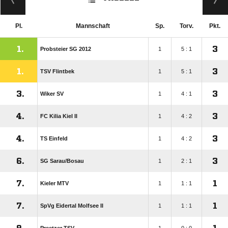
Pl.
Mannschaft
Sp.
Torv.
Pkt.
1.
3
Probsteier SG 2012
1
5 : 1
1.
3
TSV Flintbek
1
5 : 1
3.
3
Wiker SV
1
4 : 1
4.
3
FC Kilia Kiel II
1
4 : 2
4.
3
TS Einfeld
1
4 : 2
6.
3
SG Sarau/​Bosau
1
2 : 1
7.
1
Kieler MTV
1
1 : 1
7.
1
SpVg Eidertal Molfsee II
1
1 : 1