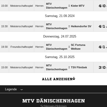
MTV
:

:

15:00
Meisterschaftsspiel
Herren
Kieler MTV
Dänischenhagen
Samstag, 21.09.2024
MTV
:

:

15:30
Meisterschaftsspiel
Herren
Heikendorfer SV
Dänischenhagen
Donnerstag, 24.07.2025
MTV
SC Fortuna
:

:

19:30
Freundschaftsspiel
Herren
Dänischenhagen
Wellsee
Samstag, 25.10.2025
MTV
:

:

15:00
Meisterschaftsspiel
Herren
TSV Flintbek
Dänischenhagen
ALLE ANZEIGEN
Legende
MTV DÄNISCHENHAGEN
Schleswig-Holstein