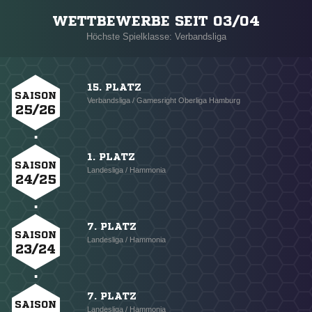
WETTBEWERBE SEIT 03/04
Höchste Spielklasse: Verbandsliga
15. PLATZ
SAISON
Verbandsliga / Gamesright Oberliga Hamburg
25/26
1. PLATZ
SAISON
Landesliga / Hammonia
24/25
7. PLATZ
SAISON
Landesliga / Hammonia
23/24
7. PLATZ
SAISON
Landesliga / Hammonia