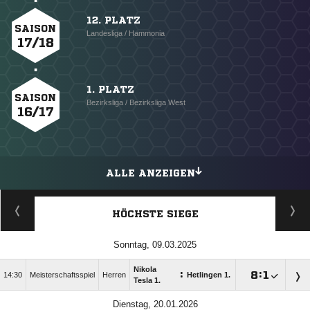
12. PLATZ
SAISON
Landesliga / Hammonia
17/18
1. PLATZ
SAISON
Bezirksliga / Bezirksliga West
16/17
ALLE ANZEIGEN
HÖCHSTE SIEGE
Sonntag, 09.03.2025
Nikola
:

:

14:30
Meisterschaftsspiel
Herren
Hetlingen 1.
Tesla 1.
Dienstag, 20.01.2026