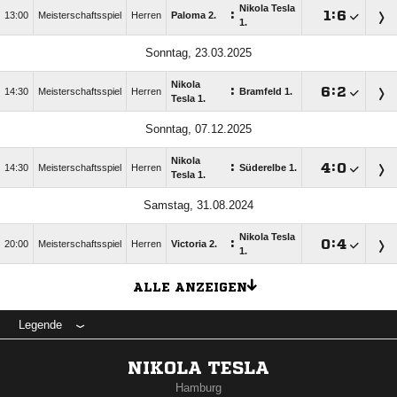
Nikola Tesla
:

:

13:00
Meisterschaftsspiel
Herren
Paloma 2.
1.
Sonntag, 23.03.2025
Nikola
:

:

14:30
Meisterschaftsspiel
Herren
Bramfeld 1.
Tesla 1.
Sonntag, 07.12.2025
Nikola
:

:

14:30
Meisterschaftsspiel
Herren
Süderelbe 1.
Tesla 1.
Samstag, 31.08.2024
Nikola Tesla
:

:

20:00
Meisterschaftsspiel
Herren
Victoria 2.
1.
ALLE ANZEIGEN
Legende
NIKOLA TESLA
Hamburg