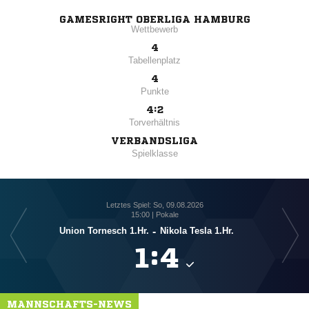
GAMESRIGHT OBERLIGA HAMBURG
Wettbewerb
4
Tabellenplatz
4
Punkte
4:2
Torverhältnis
VERBANDSLIGA
Spielklasse
Letztes Spiel: So, 09.08.2026
15:00 | Pokale
Union Tornesch 1.Hr.
-
Nikola Tesla 1.Hr.

:

MANNSCHAFTS-NEWS