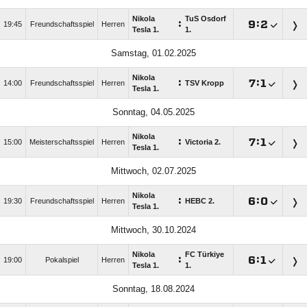
Nikola
TuS Osdorf
:

:

19:45
Freundschaftsspiel
Herren
Tesla 1.
1.
Samstag, 01.02.2025
Nikola
:

:

14:00
Freundschaftsspiel
Herren
TSV Kropp
Tesla 1.
Sonntag, 04.05.2025
Nikola
:

:

15:00
Meisterschaftsspiel
Herren
Victoria 2.
Tesla 1.
Mittwoch, 02.07.2025
Nikola
:

:

19:30
Freundschaftsspiel
Herren
HEBC 2.
Tesla 1.
Mittwoch, 30.10.2024
Nikola
FC Türkiye
:

:

19:00
Pokalspiel
Herren
Tesla 1.
1.
Sonntag, 18.08.2024