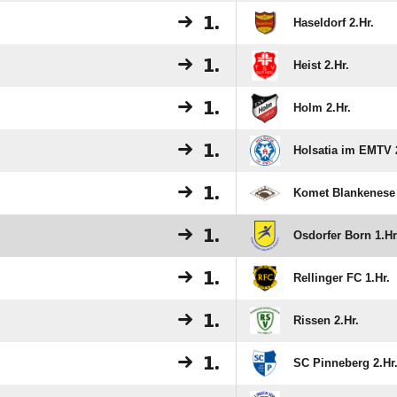
1.
Haseldorf 2.Hr.
1.
Heist 2.Hr.
1.
Holm 2.Hr.
1.
Holsatia im EMTV 2
1.
Komet Blankenese 
1.
Osdorfer Born 1.Hr
1.
Rellinger FC 1.Hr.
1.
Rissen 2.Hr.
1.
SC Pinneberg 2.Hr