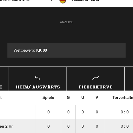
ANZEIGE
Wettbewerb:
KK 09
E
HEIM/ AUSWÄRTS
FIEBERKURVE
t
Spiele
G
U
V
Torverhältn
0
0
0
0
0 : 0
en 2.Hr.
0
0
0
0
0 : 0