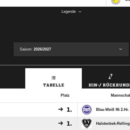
Legende
Saison:
2026/2027
TABELLE
HIN-/ RÜCKRUND
Platz
Mannschaf
1.
Blau-Weiß 96 2.Hr.
1.
Halstenbek-Relling