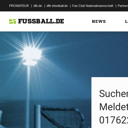
PROMATEUR
|
dfb.de
|
dfb-efootball.de
|
Fan Club Nationalmannschaft
|
Partner
FUSSBALL.DE
NEWS
L