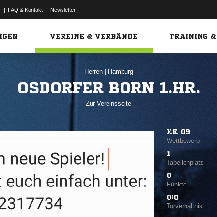
|
FAQ & Kontakt
|
Newsletter
Link
IGEN
VEREINE & VERBÄNDE
TRAINING &
Herren
|
Hamburg
OSDORFER BORN 1.HR.
Zur Vereinsseite
KK 09
Wettbewerb
1
Tabellenplatz
0
Punkte
0:0
Torverhältnis