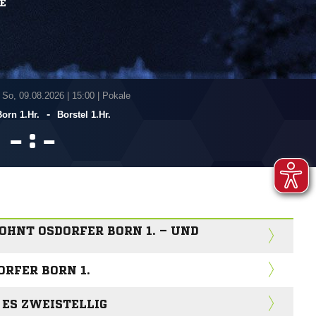
E
 So, 09.08.2026
|
15:00 | Pokale
-
orn 1.Hr.
Borstel 1.Hr.
:


NT OSDORFER BORN 1. – UND
RFER BORN 1.
 ES ZWEISTELLIG