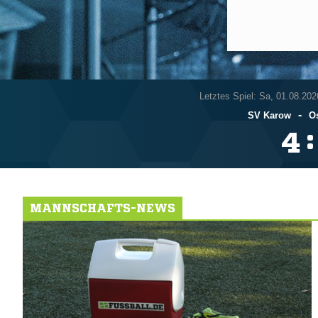
Letztes Spiel: Sa, 01.08.202
-
SV Karow
Os
:

MANNSCHAFTS-NEWS