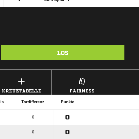
LOS
KREUZTABELLE
FAIRNESS
is
Tordifferenz
Punkte
0
0
0
0