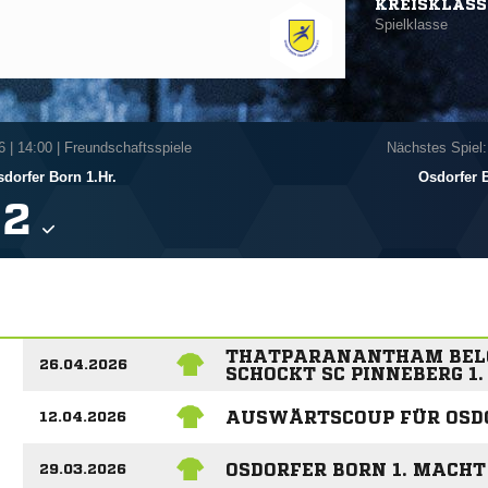
KREISKLASS
Spielklasse
6
|
14:00 | Freundschaftsspiele
Nächstes Spiel:
dorfer Born 1.Hr.
Osdorfer B

THATPARANANTHAM BELOH
26.04.2026
SCHOCKT SC PINNEBERG 1.
AUSWÄRTSCOUP FÜR OSDO
12.04.2026
OSDORFER BORN 1. MACHT
29.03.2026