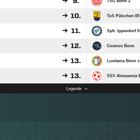
9.
TSG Bonn 2
10.
TuS Pützchen 05 
11.
Spfr. Ippendorf II
12.
Cosmos Bonn
13.
Lusitania Bonn z
13.
SSV Alemannia Br
Legende