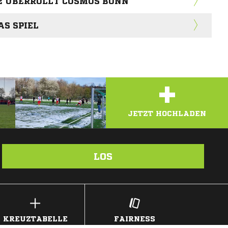
 2 ÜBERROLLT COSMOS BONN
AS SPIEL
+
JETZT HOCHLADEN
LOS
KREUZTABELLE
FAIRNESS