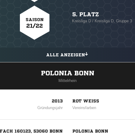
5. PLATZ
SAISON
Kreisliga D / Kreisliga D, Gruppe 3
21/22
ALLE ANZEIGEN
POLONIA BONN
Mittelrhein
2013
ROT WEISS
Gründungsjahr
Vereinsfarben
FACH 160123, 53060 BONN
POLONIA BONN