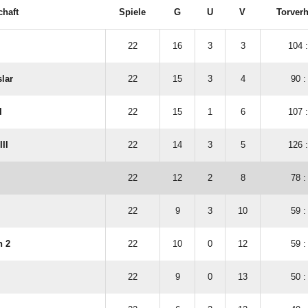
haft
Spiele
G
U
V
Torverh
22
16
3
3
104 
slar
22
15
3
4
90 :
I
22
15
1
6
107 
II
22
14
3
5
126 
22
12
2
8
78 :
22
9
3
10
59 :
n 2
22
10
0
12
59 :
22
9
0
13
50 :