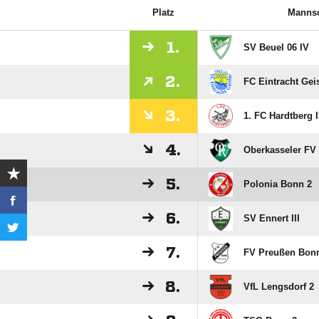
Platz
Mannsc
1.
SV Beuel 06 IV
2.
FC Eintracht Gei
3.
1. FC Hardtberg I
4.
Oberkasseler FV I
5.
Polonia Bonn 2
6.
SV Ennert III
7.
FV Preußen Bon
8.
VfL Lengsdorf 2