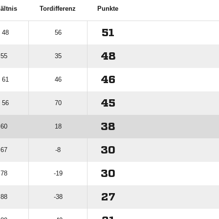
ältnis
Tordifferenz
Punkte
51
: 48
56
48
 55
35
46
: 61
46
45
: 56
70
38
 60
18
30
 67
-8
30
 78
-19
27
 88
-38