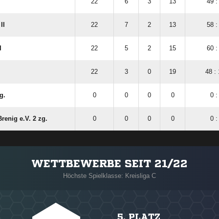
22
6
3
13
49 :
II
22
7
2
13
58 :
I
22
5
2
15
60 :
22
3
0
19
48 :
g.
0
0
0
0
0 :
enig e.V. 2 zg.
0
0
0
0
0 :
WETTBEWERBE SEIT 21/22
Höchste Spielklasse: Kreisliga C
5. PLATZ