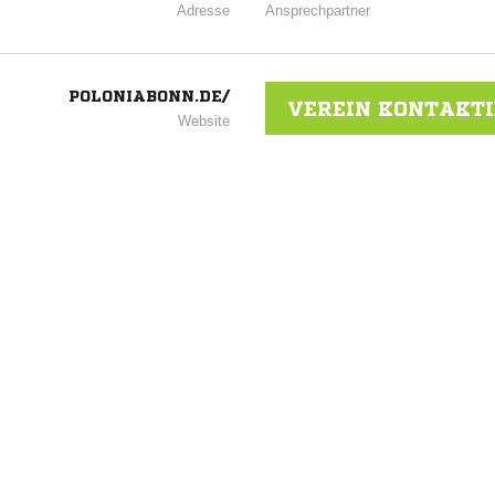
Adresse
Ansprechpartner
POLONIABONN.DE/
VEREIN KONTAKT
Website
ANZEIGE
NACHRICHT SENDE
* Pflichtfelder