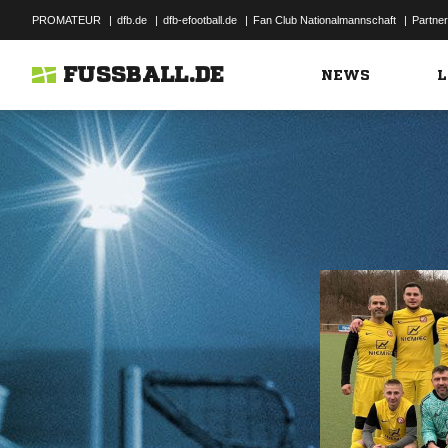
PROMATEUR
|
dfb.de
|
dfb-efootball.de
|
Fan Club Nationalmannschaft
|
Partner
FUSSBALL.DE
NEWS
L