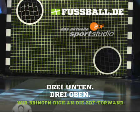
DREI UNTEN.
DREI OBEN.
WIR BRINGEN DICH AN DIE ZDF-TORWAND