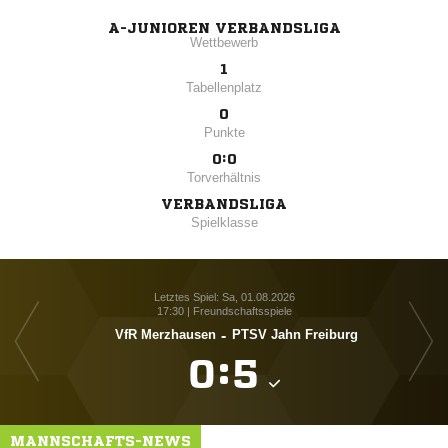
A-JUNIOREN VERBANDSLIGA
Wettbewerb
1
Tabellenplatz
0
Punkte
0:0
Torverhältnis
VERBANDSLIGA
Spielklasse
Letztes Spiel: Sa, 01.08.2026
17:30 | Freundschaftsspiele
VfR Merzhausen
-
PTSV Jahn Freiburg

:

MANNSCHAFTS-NEWS