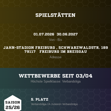
SPIELSTÄTTEN
01.07.2026 ​ 30.06.2027
Von - Bis
JAHN-STADION FREIBURG , SCHWARZWALDSTR. 189
79117 FREIBURG IM BREISGAU
Adresse
WETTBEWERBE SEIT 03/04
Höchste Spielklasse: Verbandsliga
5. PLATZ
SAISON
Verbandsliga / A-Junioren Verbandsliga
25/26