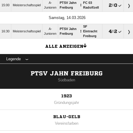
A-
PTSV Jahn
FC 03
:

:

15:00
Meisterschaftsspiel
Junioren
Freiburg
Radolfzell
Samstag, 14.03.2026
SF
A-
PTSV Jahn
:

:

16:30
Meisterschaftsspiel
Eintracht
Junioren
Freiburg
Freiburg
ALLE ANZEIGEN
Legende
PTSV JAHN FREIBURG
Südbaden
1923
Gründungsjahr
BLAU-GELB
Vereinsfarben