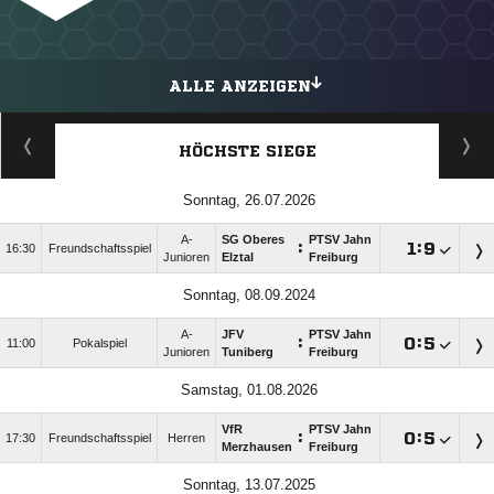
ALLE ANZEIGEN
HÖCHSTE SIEGE
Sonntag, 26.07.2026
A-
SG Oberes
PTSV Jahn
:

:

16:30
Freundschaftsspiel
Junioren
Elztal
Freiburg
Sonntag, 08.09.2024
A-
JFV
PTSV Jahn
:

:

11:00
Pokalspiel
Junioren
Tuniberg
Freiburg
Samstag, 01.08.2026
VfR
PTSV Jahn
:

:

17:30
Freundschaftsspiel
Herren
Merzhausen
Freiburg
Sonntag, 13.07.2025