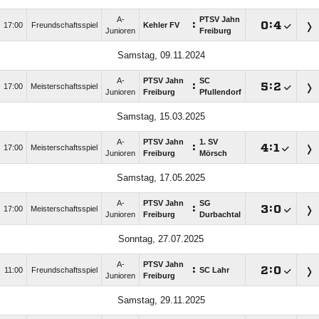
A-
PTSV Jahn
:

:

17:00
Freundschaftsspiel
Kehler FV
Junioren
Freiburg
Samstag, 09.11.2024
A-
PTSV Jahn
SC
:

:

17:00
Meisterschaftsspiel
Junioren
Freiburg
Pfullendorf
Samstag, 15.03.2025
A-
PTSV Jahn
1. SV
:

:

17:00
Meisterschaftsspiel
Junioren
Freiburg
Mörsch
Samstag, 17.05.2025
A-
PTSV Jahn
SG
:

:

17:00
Meisterschaftsspiel
Junioren
Freiburg
Durbachtal
Sonntag, 27.07.2025
A-
PTSV Jahn
:

:

11:00
Freundschaftsspiel
SC Lahr
Junioren
Freiburg
Samstag, 29.11.2025