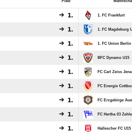
Platz
Mannscha
1.
1. FC Frankfurt
1.
1. FC Magdeburg 
1.
1. FC Union Berlin
1.
BFC Dynamo U15
1.
FC Carl Zeiss Jena
1.
FC Energie Cottbu
1.
FC Erzgebirge Aue
1.
FC Hertha 03 Zehl
1.
Hallescher FC U15