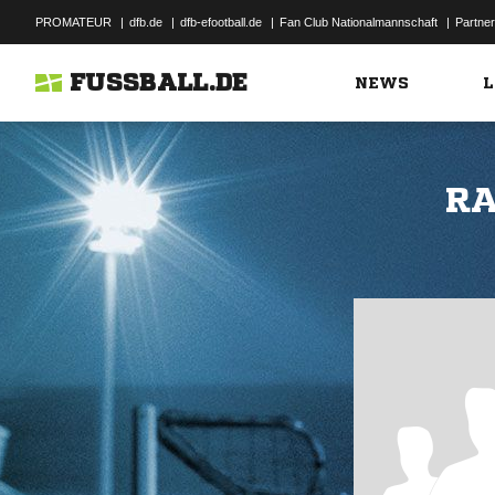
PROMATEUR
|
dfb.de
|
dfb-efootball.de
|
Fan Club Nationalmannschaft
|
Partner
FUSSBALL.DE
NEWS
L
RA