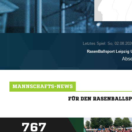
Letztes Spiel: So, 02.08.202
RasenBallsport Leipzig 
Abse
MANNSCHAFTS-NEWS
FÜR DEN RASENBALLSP
767