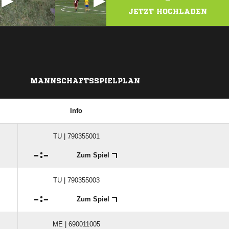
JETZT HOCHLADEN
MANNSCHAFTSSPIELPLAN
Info
TU | 790355001

:

Zum Spiel
TU | 790355003

:

Zum Spiel
ME | 690011005