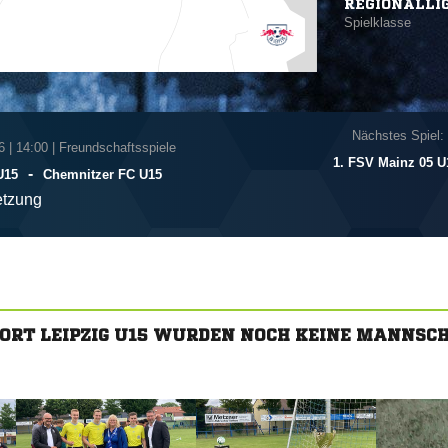
REGIONALLI
Spielklasse
Nächstes Spiel:
6
|
14:00 | Freundschaftsspiele
1. FSV Mainz 05 U
-
U15
Chemnitzer FC U15
tzung
ORT LEIPZIG U15 WURDEN NOCH KEINE MANNSC