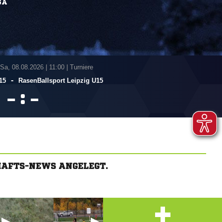
GA
 Sa, 08.08.2026
|
11:00 | Turniere
-
15
RasenBallsport Leipzig U15
:


HAFTS-NEWS ANGELEGT.
+