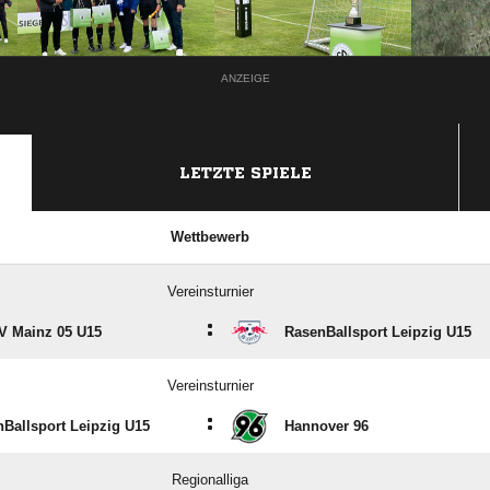
ANZEIGE
LETZTE SPIELE
Wettbewerb
Vereinsturnier
:
V Mainz 05 U15
RasenBallsport Leipzig U15
Vereinsturnier
:
Ballsport Leipzig U15
Hannover 96
Regionalliga