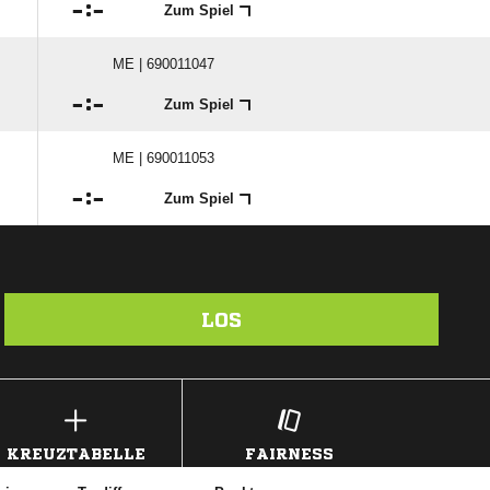

:

Zum Spiel
ME | 690011047

:

Zum Spiel
ME | 690011053

:

Zum Spiel
LOS
KREUZTABELLE
FAIRNESS