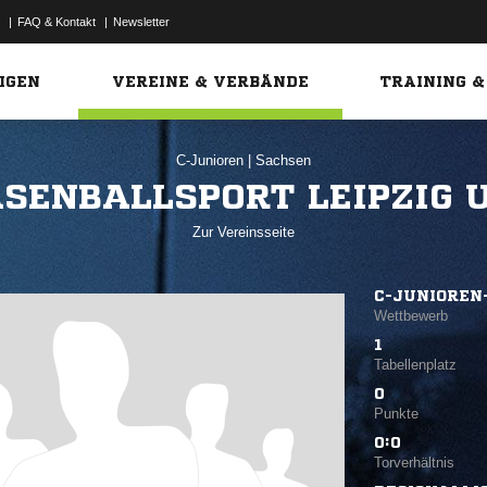
|
FAQ & Kontakt
|
Newsletter
Link
IGEN
VEREINE & VERBÄNDE
TRAINING &
C-Junioren
|
Sachsen
SENBALLSPORT LEIPZIG 
Zur Vereinsseite
C-JUNIOREN
Wettbewerb
1
Tabellenplatz
0
Punkte
0:0
Torverhältnis