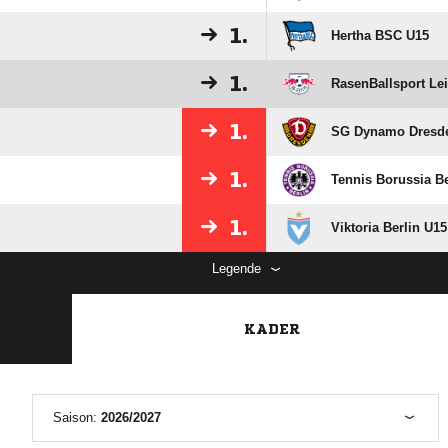
1.
Hertha BSC U15
1.
RasenBallsport Le
1.
SG Dynamo Dresd
1.
Tennis Borussia Be
1.
Viktoria Berlin U15
Legende
KADER
Saison:
2026/2027