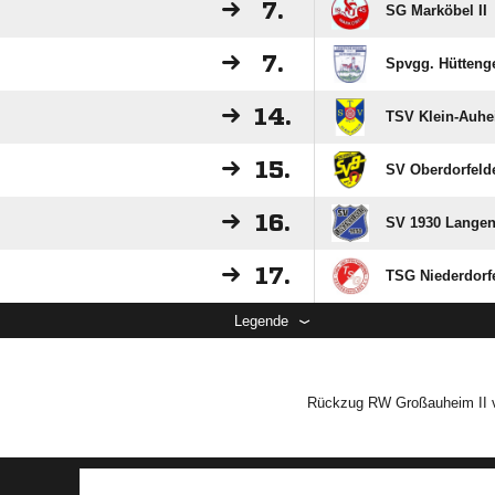
7.
SG Marköbel II
7.
Spvgg. Hüttenge
14.
TSV Klein-Auh
15.
SV Oberdorfelde
16.
SV 1930 Langens
17.
TSG Niederdorfe
Legende
Rückzug RW Großauheim II vo