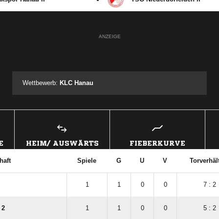
ANZEIGE
Wettbewerb:
KLC Hanau
E
HEIM/ AUSWÄRTS
FIEBERKURVE
haft
Spiele
G
U
V
Torverhäl
1
1
0
0
7 : 2
 2
1
1
0
0
5 : 2