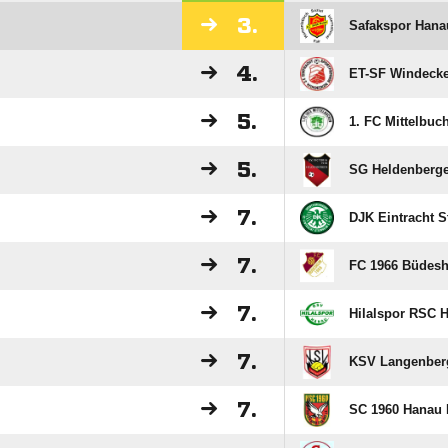
3.
Safakspor Hanau
4.
ET-SF Windeck
5.
1. FC Mittelbuch
5.
SG Heldenbergen
7.
DJK Eintracht 
7.
FC 1966 Büdesh
7.
Hilalspor RSC H
7.
KSV Langenberg
7.
SC 1960 Hanau I