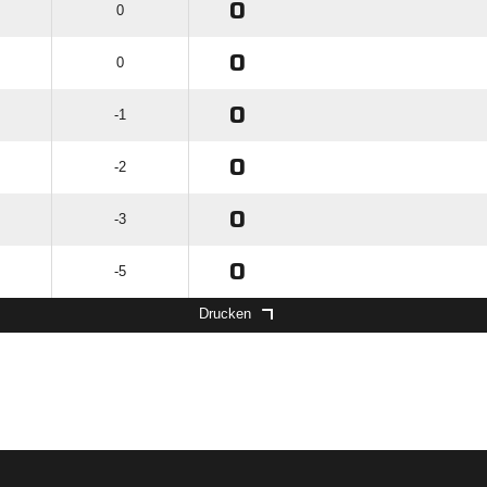
0
0
0
0
0
-1
0
-2
0
-3
0
-5
Drucken