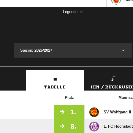
Legende
Saison:
2026/2027
TABELLE
HIN-/ RÜCKRUND
Platz
Mannsc
1.
SV Wolfgang II
2.
1. FC Hochstadt