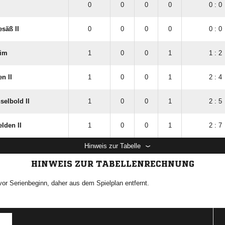
0
0
0
0
0 : 0
säß II
0
0
0
0
0 : 0
eim
1
0
0
1
1 : 2
n II
1
0
0
1
2 : 4
elbold II
1
0
0
1
2 : 5
lden II
1
0
0
1
2 : 7
Hinweis zur Tabelle
HINWEIS ZUR TABELLENRECHNUNG
r Serienbeginn, daher aus dem Spielplan entfernt.