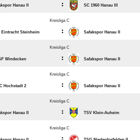
:
akspor Hanau II
SC 1960 Hanau III
Kreisliga C
:
 Eintracht Steinheim
Safakspor Hanau II
Kreisliga C
:
SF Windecken
Safakspor Hanau II
Kreisliga C
:
FC Hochstadt 2
Safakspor Hanau II
Kreisliga C
:
akspor Hanau II
TSV Klein-Auheim
Kreisliga C
:
akspor Hanau II
TSG Niederdorfelden II