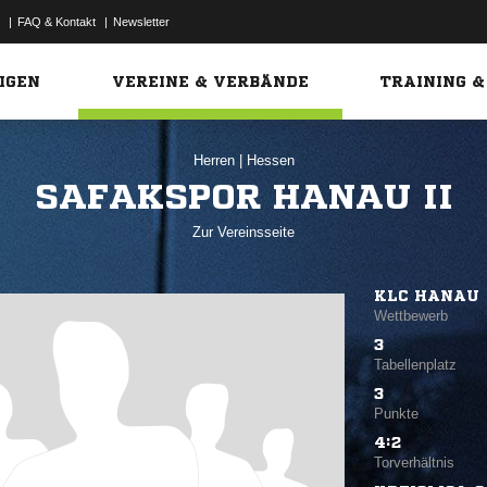
|
FAQ & Kontakt
|
Newsletter
Link
IGEN
VEREINE & VERBÄNDE
TRAINING &
Herren
|
Hessen
SAFAKSPOR HANAU II
Zur Vereinsseite
KLC HANAU
Wettbewerb
3
Tabellenplatz
3
Punkte
4:2
Torverhältnis