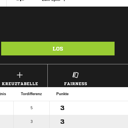
LOS
KREUZTABELLE
FAIRNESS
tnis
Tordifferenz
Punkte
3
5
3
3