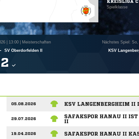
KREISLIGA C
Spielklasse
026
|
13:00 | Meisterschaften
Nächstes Spiel: So,
-
SV Oberdorfelden II
KSV Langenberg

KSV LANGENBERGHEIM II 
05.08.2026
SAFAKSPOR HANAU II IST
29.07.2026
II
SAFAKSPOR HANAU II KAS
19.04.2026