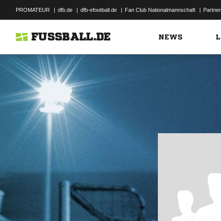
PROMATEUR
|
dfb.de
|
dfb-efootball.de
|
Fan Club Nationalmannschaft
|
Partner
FUSSBALL.DE
NEWS
L