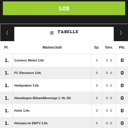
LOS
TABELLE
Pl.
Mannschaft
Sp.
Torv.
Pkt.
1.
0
Cosmos Wedel 2.Hr.
0
0 : 0
1.
0
FC Elmshorn 2.Hr.
0
0 : 0
1.
0
Heidgraben 3.Hr.
0
0 : 0
1.
0
Hemdingen-Bilsen/​Moorrege 1. Hr. SG
0
0 : 0
1.
0
Holm 1.Hr.
0
0 : 0
1.
0
Holsatia im EMTV 1.Hr.
0
0 : 0