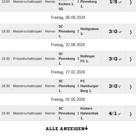
:

:

13:00
Meisterschaftsspiel
Herren
Pinneberg
Kickers 1.
1.
SG
Freitag, 06.09.2024
SC
Heidgraben
:

:

19:30
Meisterschaftsspiel
Herren
Pinneberg
3.
1.
Freitag, 22.08.2025
SC
Rellinger
:

:

19:30
Freundschaftsspiel
Herren
Pinneberg
FC 1.
1.
Freitag, 27.02.2026
SC
FC
:

:

19:30
Meisterschaftsspiel
Herren
Pinneberg
Hamburger
V
1.
Berg 1.
Freitag, 01.05.2026
SC
Kickers
:

:

19:30
Meisterschaftsspiel
Herren
Pinneberg
Halstenbek
1.
1.
ALLE ANZEIGEN