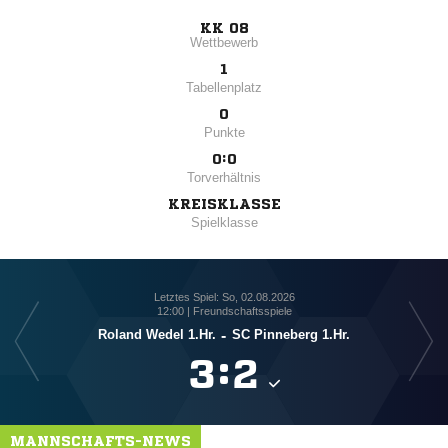
KK 08
Wettbewerb
1
Tabellenplatz
0
Punkte
0:0
Torverhältnis
KREISKLASSE
Spielklasse
Letztes Spiel: So, 02.08.2026
12:00 | Freundschaftsspiele
Roland Wedel 1.Hr.
-
SC Pinneberg 1.Hr.

:

MANNSCHAFTS-NEWS