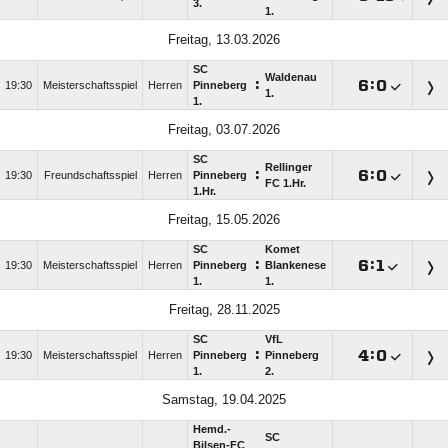
3.
1.
Freitag, 13.03.2026
SC
Waldenau
:

:

19:30
Meisterschaftsspiel
Herren
Pinneberg
1.
1.
Freitag, 03.07.2026
SC
Rellinger
:

:

19:30
Freundschaftsspiel
Herren
Pinneberg
FC 1.Hr.
1.Hr.
Freitag, 15.05.2026
SC
Komet
:

:

19:30
Meisterschaftsspiel
Herren
Pinneberg
Blankenese
1.
1.
Freitag, 28.11.2025
SC
VfL
:

:

19:30
Meisterschaftsspiel
Herren
Pinneberg
Pinneberg
1.
2.
Samstag, 19.04.2025
Hemd.-
SC
Bilsen-FC