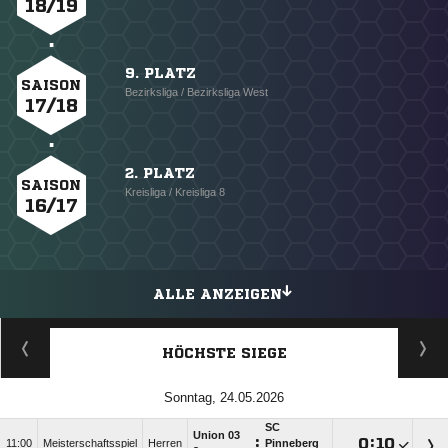
18/19
9. PLATZ
SAISON
Bezirksliga / Bezirksliga West
17/18
2. PLATZ
SAISON
Kreisliga / Kreisliga 8
16/17
ALLE ANZEIGEN
HÖCHSTE SIEGE
Sonntag, 24.05.2026
SC
Union 03
:

:

11:00
Meisterschaftsspiel
Herren
Pinneberg