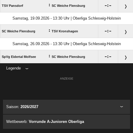
:

:

TSV Pansdorf
SC Weiche Flensburg
Samstag, 19.09.2026 - 13:30 Uhr | Oberliga Schleswig-Holstein
:

:

SC Weiche Flensburg
TSV Kronshagen
Samstag, 26.09.2026 - 13:30 Uhr | Oberliga Schleswig-Holstein
:

:

SpVg Eidertal Molfsee
SC Weiche Flensburg
Legende
ANZEIGE
Saison:
2026/2027
Wettbewerb:
Vorrunde A-Junioren Oberliga