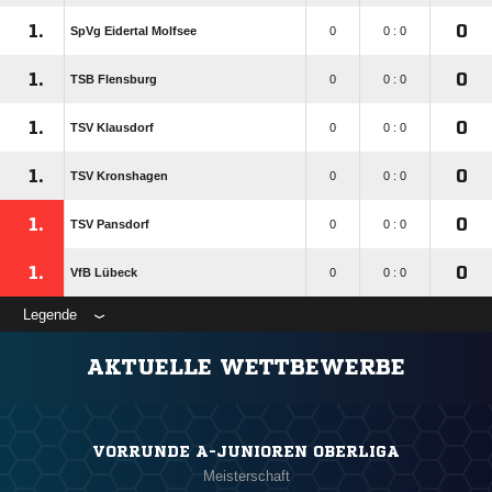
1.
0
SpVg Eidertal Molfsee
0
0 : 0
1.
0
TSB Flensburg
0
0 : 0
1.
0
TSV Klausdorf
0
0 : 0
1.
0
TSV Kronshagen
0
0 : 0
1.
0
TSV Pansdorf
0
0 : 0
1.
0
VfB Lübeck
0
0 : 0
Legende
AKTUELLE WETTBEWERBE
VORRUNDE A-JUNIOREN OBERLIGA
Meisterschaft