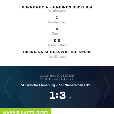
VORRUNDE A-JUNIOREN OBERLIGA
Wettbewerb
1
Tabellenplatz
0
Punkte
0:0
Torverhältnis
OBERLIGA SCHLESWIG-HOLSTEIN
Spielklasse
Letztes Spiel: Di, 04.08.2026
19:00 | Freundschaftsspiele
SC Weiche Flensburg
-
SC Nienstedten U19

:

MANNSCHAFTS-NEWS