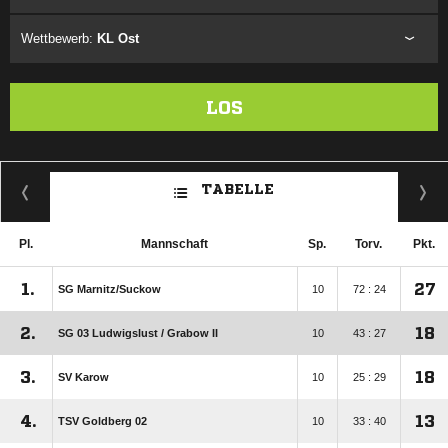
Wettbewerb:
KL Ost
LOS
TABELLE
Pl.
Mannschaft
Sp.
Torv.
Pkt.
1.
27
SG Marnitz/​Suckow
10
72 : 24
2.
18
SG 03 Ludwigslust /​ Grabow II
10
43 : 27
3.
18
SV Karow
10
25 : 29
4.
13
TSV Goldberg 02
10
33 : 40