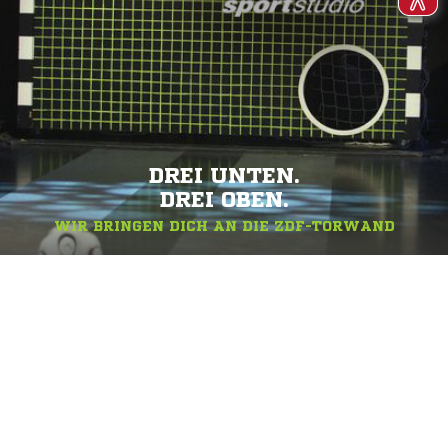
DREI UNTEN.
DREI OBEN.
WIR BRINGEN DICH AN DIE ZDF-TORWAND