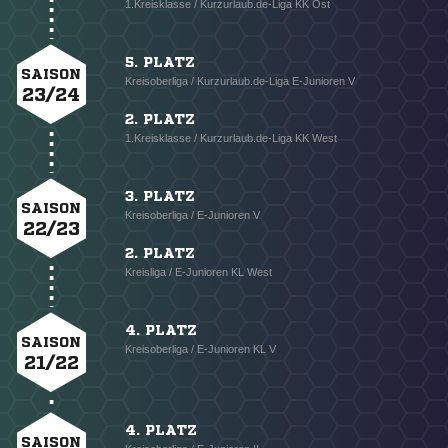
1.Kreisklasse / Kurzurlaub.de-Liga KK Ost
5. PLATZ
SAISON
Kreisoberliga / Kurzurlaub.de-Liga E-Junioren V
23/24
2. PLATZ
1.Kreisklasse / Kurzurlaub.de-Liga KK West
3. PLATZ
SAISON
Kreisoberliga / E-Junioren V
22/23
2. PLATZ
Kreisliga / E-Junioren KL West
4. PLATZ
SAISON
Kreisoberliga / E-Junioren KL V
21/22
4. PLATZ
SAISON