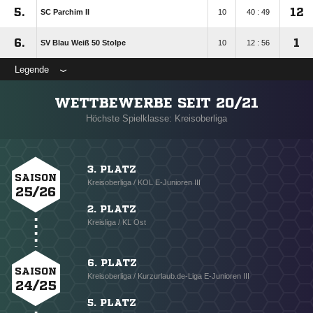
5.
12
SC Parchim II
10
40 : 49
6.
1
SV Blau Weiß 50 Stolpe
10
12 : 56
Legende
WETTBEWERBE SEIT 20/21
Höchste Spielklasse: Kreisoberliga
3. PLATZ
SAISON
Kreisoberliga / KOL E-Junioren III
25/26
2. PLATZ
Kreisliga / KL Ost
6. PLATZ
SAISON
Kreisoberliga / Kurzurlaub.de-Liga E-Junioren III
24/25
5. PLATZ