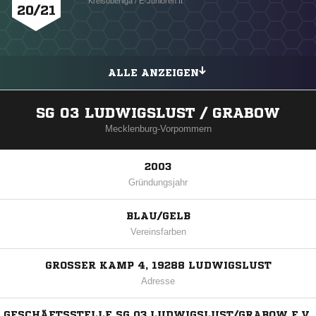
Kreisoberliga / E-Junioren II
20/21
ALLE ANZEIGEN
SG 03 LUDWIGSLUST / GRABOW
Mecklenburg-Vorpommern
2003
Gründungsjahr
BLAU/GELB
Vereinsfarben
GROSSER KAMP 4, 19288 LUDWIGSLUST
Adresse
GESCHÄFTSSTELLE SG 03 LUDWIGSLUST/GRABOW E.V.