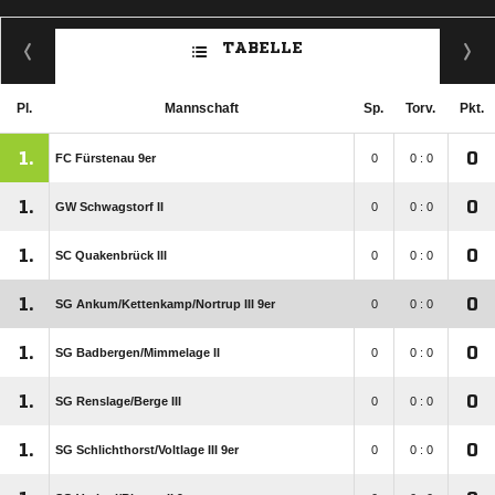
TABELLE
Pl.
Mannschaft
Sp.
Torv.
Pkt.
1.
0
FC Fürstenau 9er
0
0 : 0
1.
0
GW Schwagstorf II
0
0 : 0
1.
0
SC Quakenbrück III
0
0 : 0
1.
0
SG Ankum/​Kettenkamp/​Nortrup III 9er
0
0 : 0
1.
0
SG Badbergen/​Mimmelage II
0
0 : 0
1.
0
SG Renslage/​Berge III
0
0 : 0
1.
0
SG Schlichthorst/​Voltlage III 9er
0
0 : 0