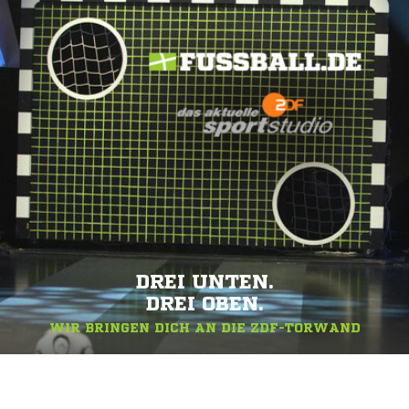
DREI UNTEN.
DREI OBEN.
WIR BRINGEN DICH AN DIE ZDF-TORWAND