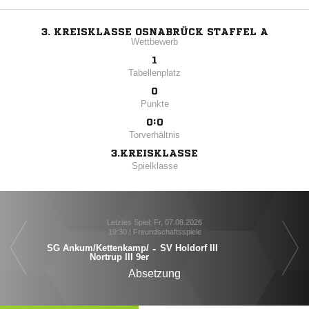
3. KREISKLASSE OSNABRÜCK STAFFEL A
Wettbewerb
1
Tabellenplatz
0
Punkte
0:0
Torverhältnis
3.KREISKLASSE
Spielklasse
Letztes Spiel: Fr, 07.08.2026
19:30 | Freundschaftsspiele
SG Ankum/​Kettenkamp/​
-
SV Holdorf III
Nortrup III 9er
Absetzung