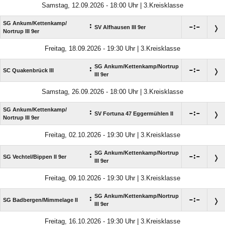
Samstag, 12.09.2026 - 18:00 Uhr | 3.Kreisklasse
SG Ankum/​Kettenkamp/​
:

:

SV Alfhausen III 9er
Nortrup III 9er
Freitag, 18.09.2026 - 19:30 Uhr | 3.Kreisklasse
SG Ankum/​Kettenkamp/​Nortrup
:

:

SC Quakenbrück III
III 9er
Samstag, 26.09.2026 - 18:00 Uhr | 3.Kreisklasse
SG Ankum/​Kettenkamp/​
:

:

SV Fortuna 47 Eggermühlen II
Nortrup III 9er
Freitag, 02.10.2026 - 19:30 Uhr | 3.Kreisklasse
SG Ankum/​Kettenkamp/​Nortrup
:

:

SG Vechtel/​Bippen II 9er
III 9er
Freitag, 09.10.2026 - 19:30 Uhr | 3.Kreisklasse
SG Ankum/​Kettenkamp/​Nortrup
:

:

SG Badbergen/​Mimmelage II
III 9er
Freitag, 16.10.2026 - 19:30 Uhr | 3.Kreisklasse