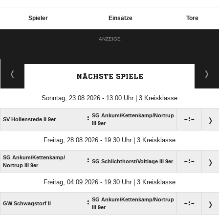
Spieler
Einsätze
Tore
ANZEIGE
NÄCHSTE SPIELE
Sonntag, 23.08.2026 - 13:00 Uhr | 3.Kreisklasse
SG Ankum/​Kettenkamp/​Nortrup
:

:

SV Hollenstede II 9er
III 9er
Freitag, 28.08.2026 - 19:30 Uhr | 3.Kreisklasse
SG Ankum/​Kettenkamp/​
:

:

SG Schlichthorst/​Voltlage III 9er
Nortrup III 9er
Freitag, 04.09.2026 - 19:30 Uhr | 3.Kreisklasse
NACHRICHT SENDEN
SG Ankum/​Kettenkamp/​Nortrup
:

:

GW Schwagstorf II
III 9er
* Pflichtfelder