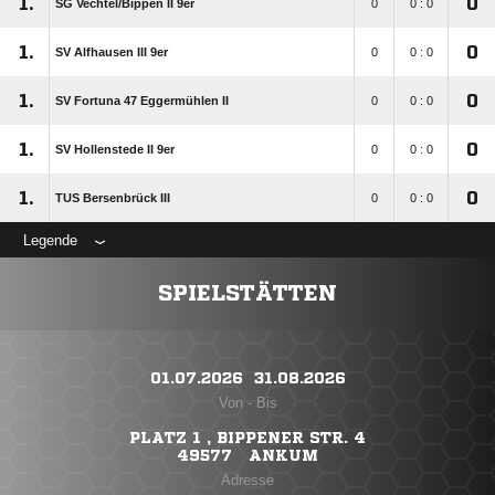
1.
0
SG Vechtel/​Bippen II 9er
0
0 : 0
1.
0
SV Alfhausen III 9er
0
0 : 0
1.
0
SV Fortuna 47 Eggermühlen II
0
0 : 0
1.
0
SV Hollenstede II 9er
0
0 : 0
1.
0
TUS Bersenbrück III
0
0 : 0
Legende
SPIELSTÄTTEN
01.07.2026 ​ 31.08.2026
Von - Bis
PLATZ 1 , BIPPENER STR. 4
49577 ANKUM
Adresse