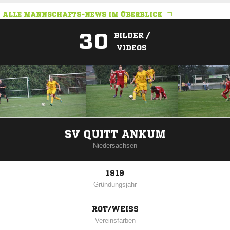
ALLE MANNSCHAFTS-NEWS IM ÜBERBLICK
30
BILDER /
VIDEOS
ANZEIGE
SV QUITT ANKUM
Niedersachsen
1919
Gründungsjahr
ROT/WEISS
Vereinsfarben