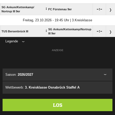
SG Ankum/​Kettenkamp/​
:

:

FC Fürstenau 9er
Nortrup III 9er
Freitag, 23.10.2026 - 19:45 Uhr | 3.Kreisklasse
SG Ankum/​Kettenkamp/​Nortrup
:

:

TUS Bersenbrück III
III 9er
Legende
ANZEIGE
Saison:
2026/2027
Wettbewerb:
3. Kreisklasse Osnabrück Staffel A
LOS