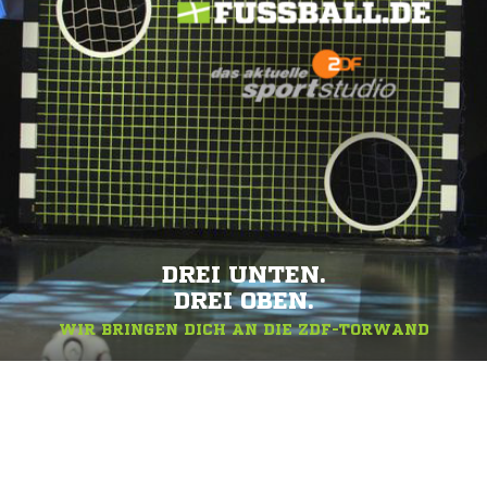
DREI UNTEN.
DREI OBEN.
WIR BRINGEN DICH AN DIE ZDF-TORWAND