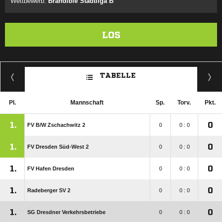
Wettbewerb:
Brandible Stadtliga B
LOS
TABELLE
Pl.
Mannschaft
Sp.
Torv.
Pkt.
1.
0
FV B/​W Zschachwitz 2
0
0 : 0
1.
0
FV Dresden Süd-West 2
0
0 : 0
1.
0
FV Hafen Dresden
0
0 : 0
1.
0
Radeberger SV 2
0
0 : 0
1.
0
SG Dresdner Verkehrsbetriebe
0
0 : 0