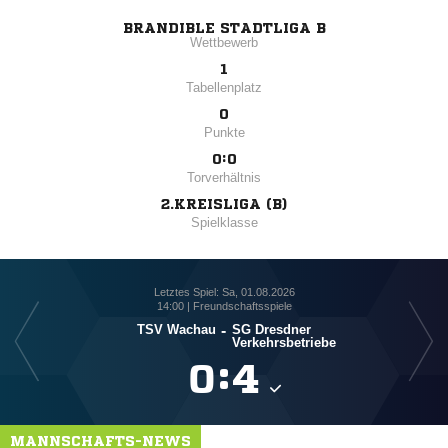
BRANDIBLE STADTLIGA B
Wettbewerb
1
Tabellenplatz
0
Punkte
0:0
Torverhältnis
2.KREISLIGA (B)
Spielklasse
Letztes Spiel: Sa, 01.08.2026
14:00 | Freundschaftsspiele
TSV Wachau
-
SG Dresdner
Verkehrsbetriebe

:

MANNSCHAFTS-NEWS