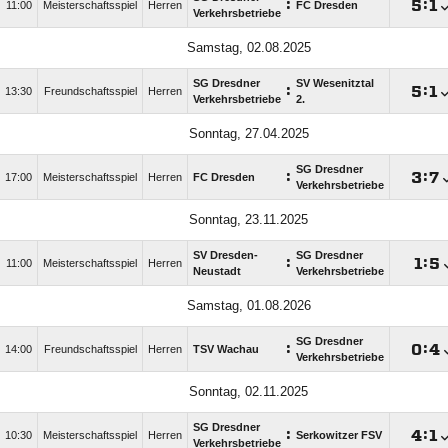
:

:

11:00
Meisterschaftsspiel
Herren
FC Dresden
Verkehrsbetriebe
Samstag, 02.08.2025
SG Dresdner
SV Wesenitztal
:

:

13:30
Freundschaftsspiel
Herren
Verkehrsbetriebe
2.
Sonntag, 27.04.2025
SG Dresdner
:

:

17:00
Meisterschaftsspiel
Herren
FC Dresden
Verkehrsbetriebe
Sonntag, 23.11.2025
SV Dresden-
SG Dresdner
:

:

11:00
Meisterschaftsspiel
Herren
Neustadt
Verkehrsbetriebe
Samstag, 01.08.2026
SG Dresdner
:

:

14:00
Freundschaftsspiel
Herren
TSV Wachau
Verkehrsbetriebe
Sonntag, 02.11.2025
SG Dresdner
:

:

10:30
Meisterschaftsspiel
Herren
Serkowitzer FSV
Verkehrsbetriebe