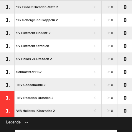
1.
0
SG Einheit Dresden-Mitte 2
0
0 : 0
1.
0
SG Gebergrund Goppeln 2
0
0 : 0
1.
0
SV Eintracht Dobritz 2
0
0 : 0
1.
0
SV Eintracht Strehlen
0
0 : 0
1.
0
SV Helios 24 Dresden 2
0
0 : 0
1.
0
Serkowitzer FSV
0
0 : 0
1.
0
TSV Cossebaude 2
0
0 : 0
1.
0
TSV Rotation Dresden 2
0
0 : 0
1.
0
VfB Hellerau-Klotzsche 2
0
0 : 0
Legende