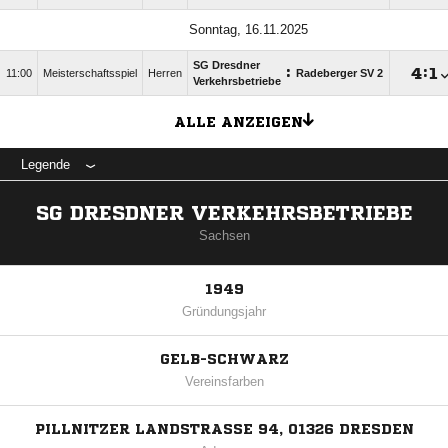
Sonntag, 16.11.2025
SG Dresdner
:

:

11:00
Meisterschaftsspiel
Herren
Radeberger SV 2
Verkehrsbetriebe
ALLE ANZEIGEN
Legende
SG DRESDNER VERKEHRSBETRIEBE
Sachsen
1949
Gründungsjahr
GELB-SCHWARZ
Vereinsfarben
PILLNITZER LANDSTRASSE 94, 01326 DRESDEN