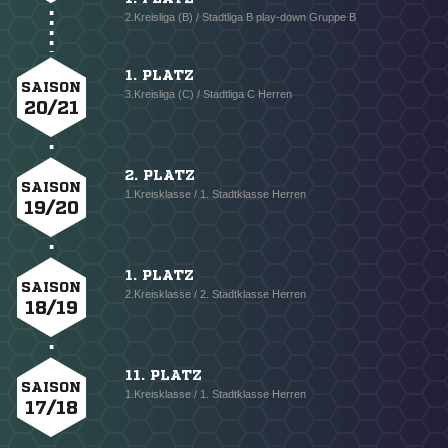
2.Kreisliga (B) / Stadtliga B play-down Gruppe B
1. PLATZ
SAISON
3.Kreisliga (C) / Stadtliga C Herren
20/21
2. PLATZ
SAISON
1.Kreisklasse / 1. Stadtklasse Herren
19/20
1. PLATZ
SAISON
2.Kreisklasse / 2. Stadtklasse Herren
18/19
11. PLATZ
SAISON
1.Kreisklasse / 1. Stadtklasse Herren
17/18