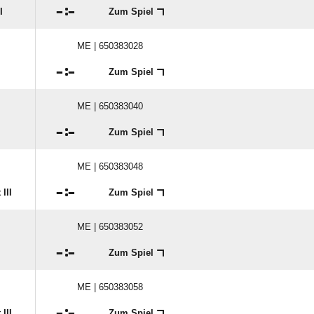

:

I
Zum Spiel
ME | 650383028

:

Zum Spiel
ME | 650383040

:

Zum Spiel
ME | 650383048

:

III
Zum Spiel
ME | 650383052

:

Zum Spiel
ME | 650383058

:

III
Zum Spiel