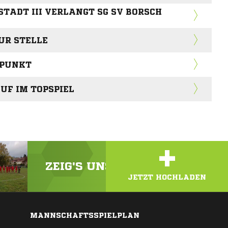
TADT III VERLANGT SG SV BORSCH
UR STELLE
 PUNKT
UF IM TOPSPIEL
+
ZEIG'S UNS! LADE DEIN VIDEO
JETZT HOCHLADEN
MANNSCHAFTSSPIELPLAN