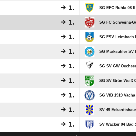
1.
SG EFC Ruhla 08 II
1.
SG FC Schweina-Gu
1.
SG FSV Leimbach I
1.
SG Marksuhler SV I
1.
SG SV GW Oechsen
1.
SG SV Grün-Weiß G
1.
SG VfB 1919 Vacha
1.
SV 49 Eckardtshau
1.
SV Wacker 04 Bad 