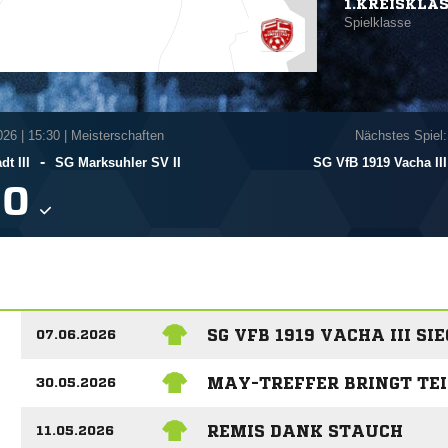
1.KREISKLA
Spielklasse
026
|
15:30 | Meisterschaften
Nächstes Spiel:
-
t III
SG Marksuhler SV II
SG VfB 1919 Vacha III

SG VFB 1919 VACHA III S
07.06.2026
MAY-TREFFER BRINGT TE
30.05.2026
REMIS DANK STAUCH
11.05.2026