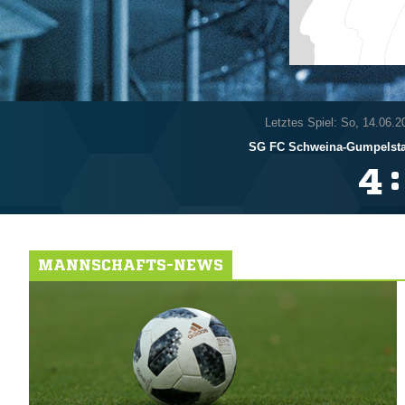
Letztes Spiel: So, 14.06.2
SG FC Schweina-Gumpelstad
:

MANNSCHAFTS-NEWS