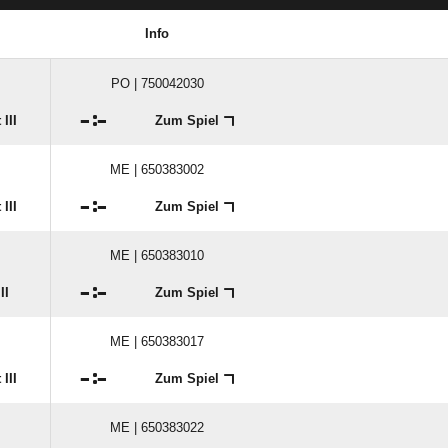
Info
PO | 750042030

:

III
Zum Spiel
ME | 650383002

:

III
Zum Spiel
ME | 650383010

:

II
Zum Spiel
ME | 650383017

:

III
Zum Spiel
ME | 650383022