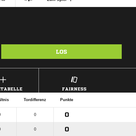
LOS
TABELLE
FAIRNESS
ltnis
Tordifferenz
Punkte
0
0
0
0
0
0