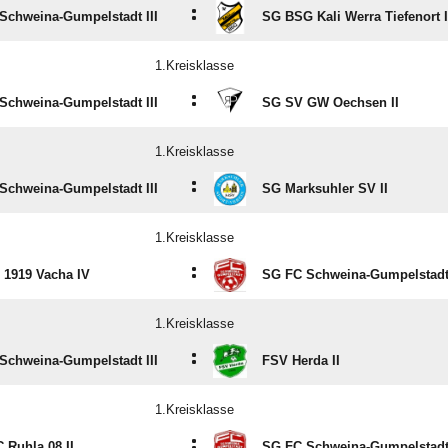
:
Schweina-Gumpelstadt III
SG BSG Kali Werra Tiefenort I
1.Kreisklasse
:
Schweina-Gumpelstadt III
SG SV GW Oechsen II
1.Kreisklasse
:
Schweina-Gumpelstadt III
SG Marksuhler SV II
1.Kreisklasse
:
 1919 Vacha IV
SG FC Schweina-Gumpelstadt 
1.Kreisklasse
:
Schweina-Gumpelstadt III
FSV Herda II
1.Kreisklasse
:
 Ruhla 08 II
SG FC Schweina-Gumpelstadt 