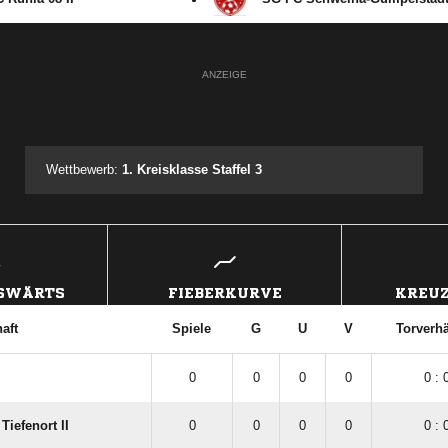
ANZEIGE
Wettbewerb:
1. Kreisklasse Staffel 3
USWÄRTS
FIEBERKURVE
KREUZ
aft
Spiele
G
U
V
Torverhä
0
0
0
0
0 : 
iefenort II
0
0
0
0
0 : 