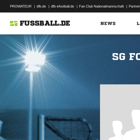
PROMATEUR
|
dfb.de
|
dfb-efootball.de
|
Fan Club Nationalmannschaft
|
Partner
FUSSBALL.DE
NEWS
L
SG F