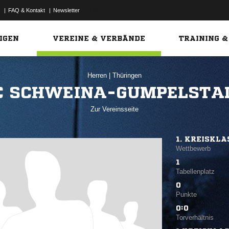
|
FAQ & Kontakt
|
Newsletter
Link
IGEN
VEREINE & VERBÄNDE
TRAINING &
Herren
|
Thüringen
C SCHWEINA-GUMPELSTAD
Zur Vereinsseite
1. KREISKLA
Wettbewerb
1
Tabellenplatz
0
Punkte
0:0
Torverhältnis