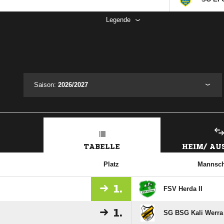
Legende
Saison:
2026/2027
TABELLE
HEIM/ A
Platz
Mannsch
1.
FSV Herda II
1.
SG BSG Kali Werra T