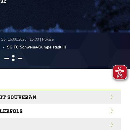
SSE
 So, 16.08.2026
|
15:00 | Pokale
-
SG FC Schweina-Gumpelstadt III
:


IEGT SOUVERÄN
ILERFOLG