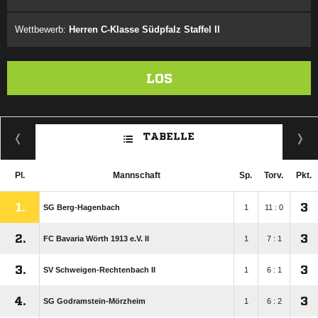
Wettbewerb:
Herren C-Klasse Südpfalz Staffel II
LOS
TABELLE
Pl.
Mannschaft
Sp.
Torv.
Pkt.
1.
3
SG Berg-Hagenbach
1
11 : 0
2.
3
FC Bavaria Wörth 1913 e.V. II
1
7 : 1
3.
3
SV Schweigen-Rechtenbach II
1
6 : 1
4.
3
SG Godramstein-Mörzheim
1
6 : 2