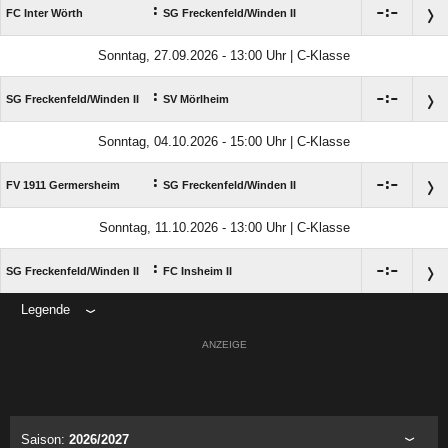
:

:

FC Inter Wörth
SG Freckenfeld/​Winden II
Sonntag, 27.09.2026 - 13:00 Uhr | C-Klasse
:

:

SG Freckenfeld/​Winden II
SV Mörlheim
Sonntag, 04.10.2026 - 15:00 Uhr | C-Klasse
:

:

FV 1911 Germersheim
SG Freckenfeld/​Winden II
Sonntag, 11.10.2026 - 13:00 Uhr | C-Klasse
:

:

SG Freckenfeld/​Winden II
FC Insheim II
Legende
ANZEIGE
Saison:
2026/2027