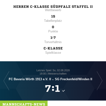
HERREN C-KLASSE SÜDPFALZ STAFFEL II
Wettbewerb
15
Tabellenplatz
0
Punkte
1:7
Torverhältnis
C-KLASSE
Spielklasse
Letztes Spiel: So, 02.08.2026
18:00 | Meisterschaften
FC Bavaria Wörth 1913 e.V. II
-
SG Freckenfeld/​Winden II
S

:

MANNSCHAFTS-NEWS