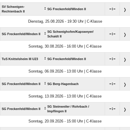
SV Schweigen-
:

:

SG Freckenfeld/​Winden II
Rechtenbach II
Dienstag, 25.08.2026 - 19:30 Uhr | C-Klasse
SG Schweighofen/​Kapsweyer/​
:

:

SG Freckenfeld/​Winden II
Schaidt II
Sonntag, 30.08.2026 - 16:00 Uhr | C-Klasse
:

:

TuS Knittelsheim III U23
SG Freckenfeld/​Winden II
Sonntag, 06.09.2026 - 13:00 Uhr | C-Klasse
:

:

SG Freckenfeld/​Winden II
SG Berg-Hagenbach
Sonntag, 13.09.2026 - 13:00 Uhr | C-Klasse
SG Steinweiler /​ Rohrbach /​
:

:

SG Freckenfeld/​Winden II
Impflingen II
Sonntag, 20.09.2026 - 15:00 Uhr | C-Klasse