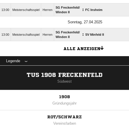
SG Freckenfeld/​
:
13:00
Meisterschaftsspiel
Herren
FC Insheim
Winden II
Sonntag, 27.04.2025
SG Freckenfeld/​
:
13:00
Meisterschaftsspiel
Herren
SV Minfeld II
Winden II
ALLE ANZEIGEN
Legende
TUS 1908 FRECKENFELD
Südwest
1908
Gründungsjahr
ROT/SCHWARZ
Vereinsfarben