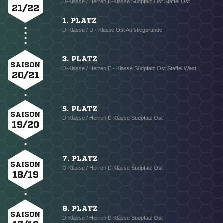
D-Klasse / Herren D-Klasse Südpfalz Ost Staffel Ost
21/22
1. PLATZ
D-Klasse / D - Klasse Ost Aufstiegsrunde
3. PLATZ
SAISON
D-Klasse / Herren D - Klasse Südpfalz Ost Staffel West
20/21
5. PLATZ
SAISON
D-Klasse / Herren D-Klasse Südpfalz Ost
19/20
7. PLATZ
SAISON
D-Klasse / Herren D-Klasse Südpfalz Ost
18/19
8. PLATZ
SAISON
D-Klasse / Herren D-Klasse Südpfalz Ost