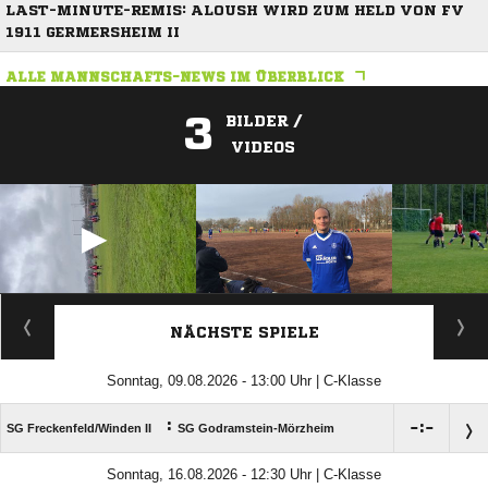
LAST-MINUTE-REMIS: ALOUSH WIRD ZUM HELD VON FV
1911 GERMERSHEIM II
ALLE MANNSCHAFTS-NEWS IM ÜBERBLICK
3
BILDER /
VIDEOS
ANZEIGE
NÄCHSTE SPIELE
Sonntag, 09.08.2026 - 13:00 Uhr | C-Klasse
:

:

SG Freckenfeld/​Winden II
SG Godramstein-Mörzheim
Sonntag, 16.08.2026 - 12:30 Uhr | C-Klasse