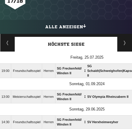
17/18
ALLE ANZEIGEN
HÖCHSTE SIEGE
Freitag, 25.07.2025
SG
SG Freckenfeld/​
:
19:00
Freundschaftsspiel
Herren
Schaidt|Schweighofen|Kaps
Winden II
II
Sonntag, 01.09.2024
SG Freckenfeld/​
:
13:00
Meisterschaftsspiel
Herren
SV Olympia Rheinzabern II
Winden II
Sonntag, 29.06.2025
SG Freckenfeld/​
:
14:30
Freundschaftsspiel
Herren
SV Herxheimweyher
Winden II