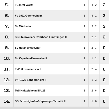
5.
3
FC Inter Wörth
1
4 : 2
6.
3
FV 1911 Germersheim
1
3 : 1
7.
3
SV Mörlheim
1
3 : 2
8.
3
SG Steinweiler /​ Rohrbach /​ Impflingen II
1
2 : 1
9.
0
SV Herxheimweyher
1
2 : 3
10.
0
SV Kapellen-Drusweiler II
1
1 : 2
11.
0
FVP Maximiliansau II
1
2 : 4
12.
0
VfR 1926 Sondernheim II
1
1 : 3
13.
0
TuS Knittelsheim III U23
1
2 : 6
14.
0
SG Schweighofen/​Kapsweyer/​Schaidt II
1
1 : 6