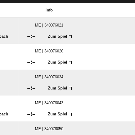
Info
ME | 340076021

:

nbach
Zum Spiel
ME | 340076026

:

Zum Spiel
ME | 340076034

:

Zum Spiel
ME | 340076043

:

nbach
Zum Spiel
ME | 340076050