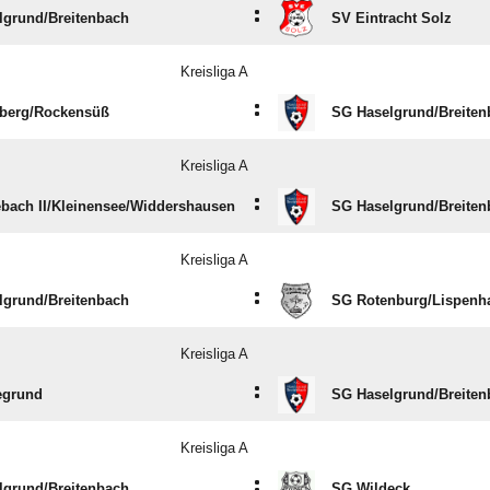
:
grund/​Breitenbach
SV Eintracht Solz
Kreisliga A
:
berg/​Rockensüß
SG Haselgrund/​Breite
Kreisliga A
:
ach II/​Kleinensee/​Widdershausen
SG Haselgrund/​Breite
Kreisliga A
:
grund/​Breitenbach
SG Rotenburg/​Lispenha
Kreisliga A
:
egrund
SG Haselgrund/​Breite
Kreisliga A
:
grund/​Breitenbach
SG Wildeck