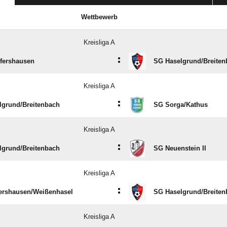
Wettbewerb
Kreisliga A
:
fershausen
SG Haselgrund/​Breite
Kreisliga A
:
grund/​Breitenbach
SG Sorga/​Kathus
Kreisliga A
:
grund/​Breitenbach
SG Neuenstein II
Kreisliga A
:
ershausen/​Weißenhasel
SG Haselgrund/​Breite
Kreisliga A