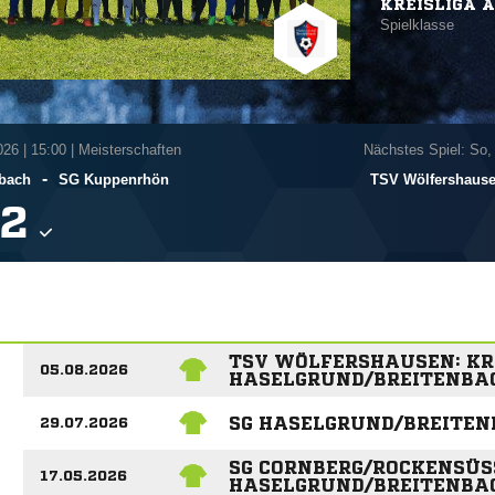
KREISLIGA A
Spielklasse
026
|
15:00 | Meisterschaften
Nächstes Spiel: So,
-
nbach
SG Kuppenrhön
TSV Wölfershaus

TSV WÖLFERSHAUSEN: KR
05.08.2026
HASELGRUND/BREITENBA
SG HASELGRUND/BREITEN
29.07.2026
SG CORNBERG/ROCKENSÜSS
17.05.2026
ASELGRUND/BREITENBAC