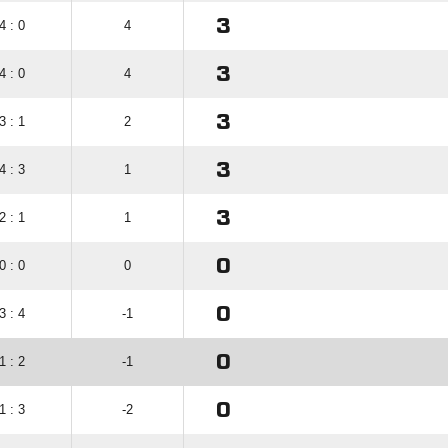
3
4 : 0
4
3
4 : 0
4
3
3 : 1
2
3
4 : 3
1
3
2 : 1
1
0
0 : 0
0
0
3 : 4
-1
0
1 : 2
-1
0
1 : 3
-2