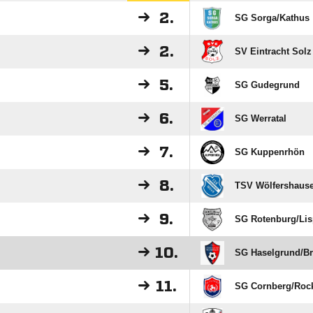
2.
SG Sorga/​Kathus
2.
SV Eintracht Solz
5.
SG Gudegrund
6.
SG Werratal
7.
SG Kuppenrhön
8.
TSV Wölfershaus
9.
SG Rotenburg/​Lis
10.
SG Haselgrund/​B
11.
SG Cornberg/​Roc