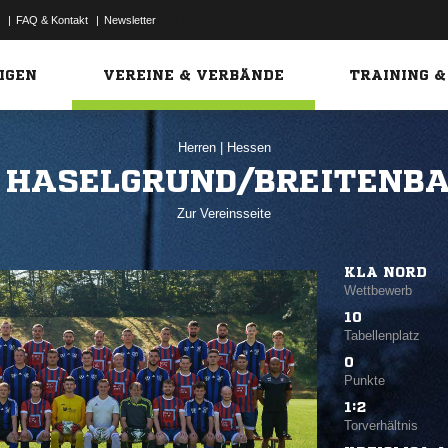
|
FAQ & Kontakt
|
Newsletter
Link
IGEN
VEREINE & VERBÄNDE
TRAINING &
Herren
|
Hessen
 HASELGRUND/BREITENB
Zur Vereinsseite
KLA NORD
Wettbewerb
10
Tabellenplatz
0
Punkte
1:2
Torverhältnis