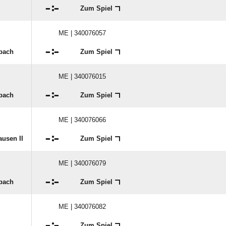

:

Zum Spiel
ME | 340076057

:

nbach
Zum Spiel
ME | 340076015

:

nbach
Zum Spiel
ME | 340076066

:

usen II
Zum Spiel
ME | 340076079

:

nbach
Zum Spiel
ME | 340076082

:

Zum Spiel