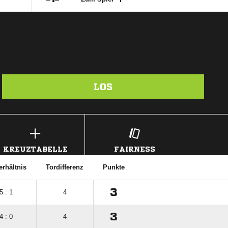
LOS
KREUZTABELLE
FAIRNESS
erhältnis
Tordifferenz
Punkte
3
5 : 1
4
3
4 : 0
4