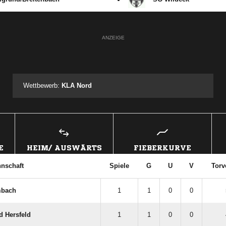
ANZEIGE
Wettbewerb:
KLA Nord
E
HEIM/ AUSWÄRTS
FIEBERKURVE
nschaft
Spiele
G
U
V
Torv
mbach
1
1
0
0
d Hersfeld
1
1
0
0