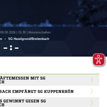
 09.08.2026
|
15:30 | Meisterschaften
-
en
SG Haselgrund/​Breitenbach
:


ÄFTEMESSEN MIT SG
CH
BACH EMPFÄNGT SG KUPPENRHÖN
 GEWINNT GEGEN SG H
H