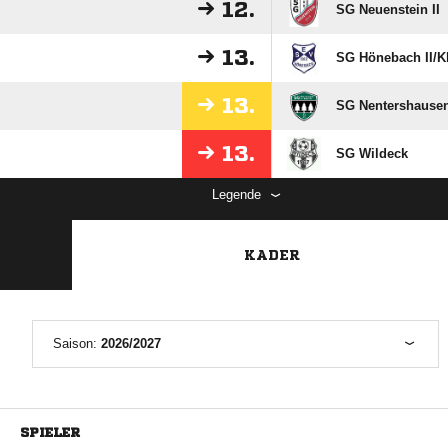
12.
SG Neuenstein II
13.
SG Hönebach II/​K
13.
SG Nentershausen
13.
SG Wildeck
Legende
KADER
Saison:
2026/2027
SPIELER