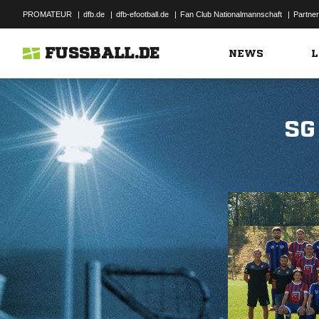
PROMATEUR
|
dfb.de
|
dfb-efootball.de
|
Fan Club Nationalmannschaft
|
Partner
FUSSBALL.DE
NEWS
L
SG