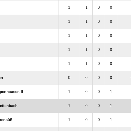
1
1
0
0
1
1
0
0
1
1
0
0
1
1
0
0
1
1
0
0
en
0
0
0
0
penhausen II
1
0
0
1
reitenbach
1
0
0
1
kensüß
1
0
0
1