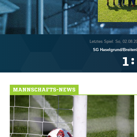
Letztes Spiel: So, 02.08.2
SG Haselgrund/​Breite
:

MANNSCHAFTS-NEWS