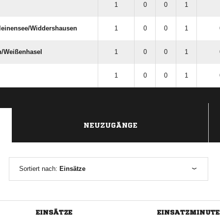
1
0
0
1
leinensee/​Widdershausen
1
0
0
1
/​Weißenhasel
1
0
0
1
1
0
0
1
NEUZUGÄNGE
Sortiert nach:
Einsätze
EINSÄTZE
EINSATZMINUT