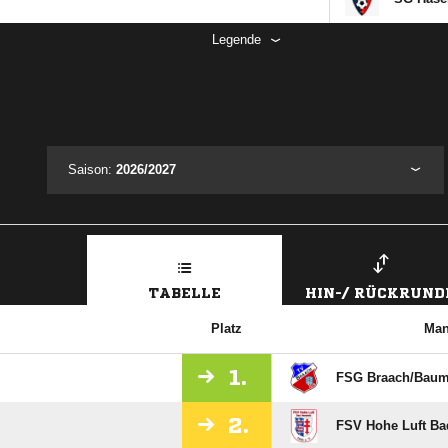
Legende
Saison:
2026/2027
TABELLE
HIN-/ RÜCKRUND
Platz
Man
1.
FSG Braach/​Bau
2.
FSV Hohe Luft Ba