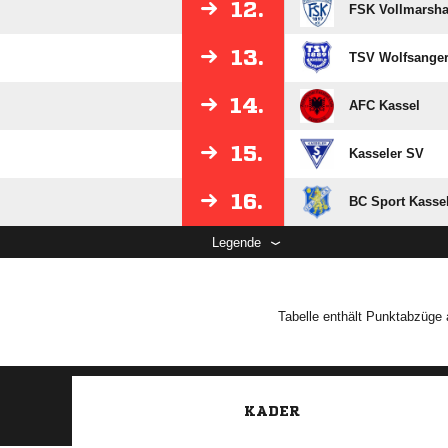
12.
FSK Vollmarsh
13.
TSV Wolfsanger 
14.
AFC Kassel
15.
Kasseler SV
16.
BC Sport Kasse
Legende
Tabelle enthält Punktabzüge a
KADER