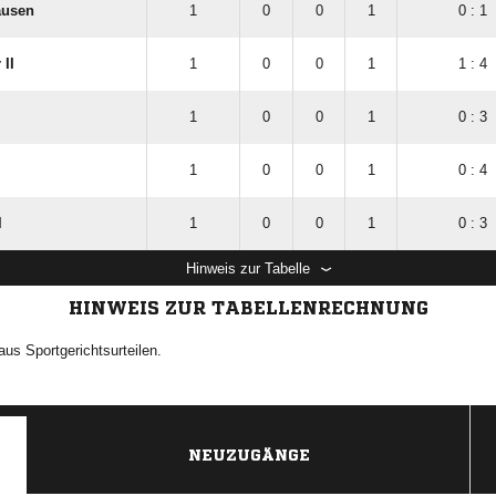
ausen
1
0
0
1
0 : 1
II
1
0
0
1
1 : 4
1
0
0
1
0 : 3
1
0
0
1
0 : 4
l
1
0
0
1
0 : 3
Hinweis zur Tabelle
HINWEIS ZUR TABELLENRECHNUNG
us Sportgerichtsurteilen.
NEUZUGÄNGE