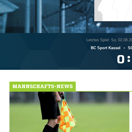
Letztes Spiel: So, 02.08.2
-
BC Sport Kassel
SG
:

MANNSCHAFTS-NEWS