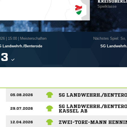
KREISOBERL
Spielklasse
026
|
15:00 | Meisterschaften
Nächstes Spiel: So,
 Landwehrh./​Benterode
SG Landwehrh.

SG LANDWEHRH./BENTERO
05.08.2026
SG LANDWEHRH./BENTEROD
29.07.2026
KASSEL AB
ZWEI-TORE-MANN HENNI
12.04.2026