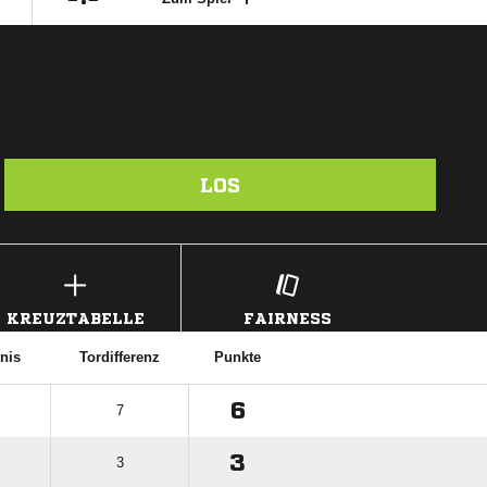
LOS
KREUZTABELLE
FAIRNESS
nis
Tordifferenz
Punkte
6
7
3
3