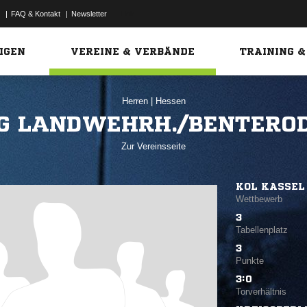
|
FAQ & Kontakt
|
Newsletter
Link
IGEN
VEREINE & VERBÄNDE
TRAINING &
Herren
|
Hessen
G LANDWEHRH./BENTERO
Zur Vereinsseite
KOL KASSEL
Wettbewerb
3
Tabellenplatz
3
Punkte
3:0
Torverhältnis