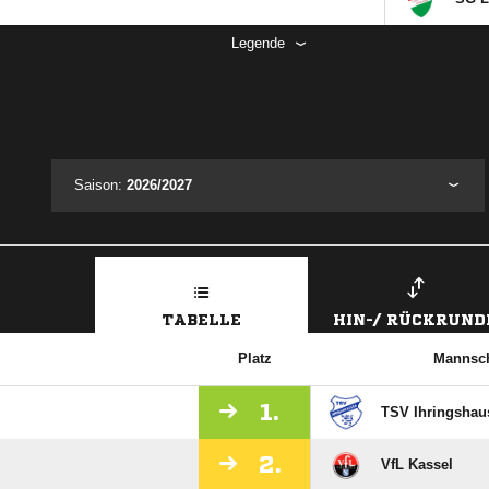
Legende
Saison:
2026/2027
TABELLE
HIN-/ RÜCKRUND
Platz
Mannsch
1.
TSV Ihringshau
2.
VfL Kassel