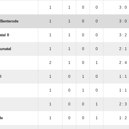
1
1
0
0
3 : 0
​Benterode
1
1
0
0
3 : 0
tal II
1
1
0
0
3 : 2
unatal
1
1
0
0
2 : 1
2
1
0
1
2 : 4
I
1
0
1
0
1 : 1
1
0
1
0
1 : 1
1
0
0
1
2 : 3
de
1
0
0
1
1 : 2