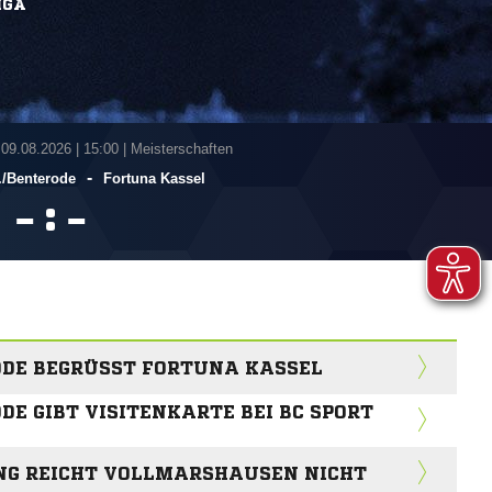
IGA
 09.08.2026
|
15:00 | Meisterschaften
-
/​Benterode
Fortuna Kassel
:


DE BEGRÜSST FORTUNA KASSEL
E GIBT VISITENKARTE BEI BC SPORT
NG REICHT VOLLMARSHAUSEN NICHT