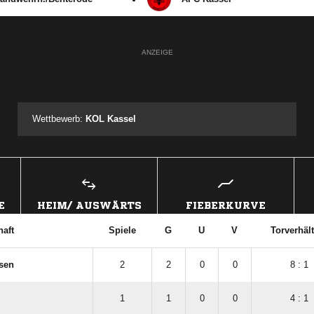
ANZEIGE
Wettbewerb:
KOL Kassel
E
HEIM/ AUSWÄRTS
FIEBERKURVE
aft
Spiele
G
U
V
Torverhält
sen
2
2
0
0
8 : 1
1
1
0
0
4 : 1