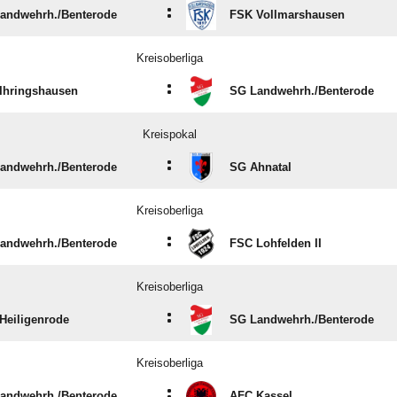
:
andwehrh./​Benterode
FSK Vollmarshausen
Kreisoberliga
:
Ihringshausen
SG Landwehrh./​Benterode
Kreispokal
:
andwehrh./​Benterode
SG Ahnatal
Kreisoberliga
:
andwehrh./​Benterode
FSC Lohfelden II
Kreisoberliga
:
Heiligenrode
SG Landwehrh./​Benterode
Kreisoberliga
:
andwehrh./​Benterode
AFC Kassel