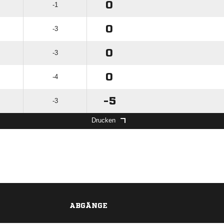
0
-1
0
-3
0
-3
0
-4
-5
-3
Drucken
ABGÄNGE