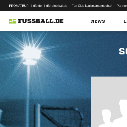
PROMATEUR
|
dfb.de
|
dfb-efootball.de
|
Fan Club Nationalmannschaft
|
Partner
FUSSBALL.DE
NEWS
L
S