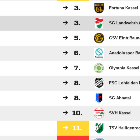
3.
Fortuna Kassel
3.
SG Landwehrh./
5.
GSV Eintr.Bauna
6.
Anadoluspor Ba
7.
Olympia Kassel
8.
FSC Lohfelden I
8.
SG Ahnatal
10.
SVH Kassel
11.
TSV Heiligenro