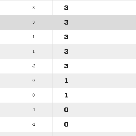
3
3
3
3
3
1
3
1
3
-2
1
0
1
0
0
-1
0
-1