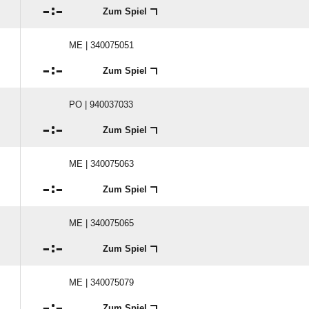

:

Zum Spiel
ME | 340075051

:

Zum Spiel
PO | 940037033

:

Zum Spiel
ME | 340075063

:

Zum Spiel
ME | 340075065

:

Zum Spiel
ME | 340075079

:

Zum Spiel