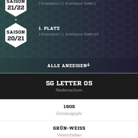
SAISON
2.Kreisklasse / 2. Kreisklasse Staffel 2
21/22
1. PLATZ
SAISON
2.Kreisklasse / 2. Kreisklasse Staffel 6/2
20/21
ALLE ANZEIGEN
SG LETTER 05
Niedersachsen
1905
Gründungsjahr
GRÜN-WEISS
Vereinsfarben