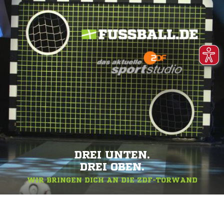
DREI UNTEN.
DREI OBEN.
WIR BRINGEN DICH AN DIE ZDF-TORWAND