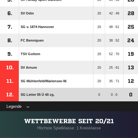
6.
28
SV Odin
20
42 : 49
7.
25
SG v. 1874 Hannover
20
48 : 61
8.
24
FC Bennigsen
20
38 : 52
9.
19
TSV Goltern
20
52 : 70
10.
13
SV Arnum
20
25 : 61
11.
12
SG Mühlenfeld/​Mariensee-W.
20
35 : 71
12.
0
SG Letter 05 Ü 40 zg.
0
0 : 0
Legende
WETTBEWERBE SEIT 20/21
Höchste Spielklasse: 1.Kreisklasse