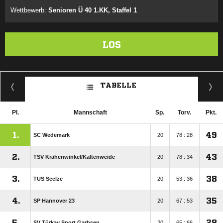
Wettbewerb:
Senioren Ü 40 1.KK, Staffel 1
LOS
TABELLE
Pl.
Mannschaft
Sp.
Torv.
Pkt.
1.
49
SC Wedemark
20
78 : 28
2.
43
TSV Krähenwinkel/​Kaltenweide
20
78 : 34
3.
38
TUS Seelze
20
53 : 36
4.
35
SP Hannover 23
20
67 : 53
5.
28
SV Türkay Sport Garbsen
20
65 : 66