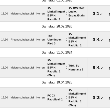
Samstag, 02.05.2026
SG
SG Bodman-
Markelfingen/​
Ludw./​
:

:

13:00
Meisterschaftsspiel
Herren
BSV N.
Espas./​Stahr.
Radolfz. 2
4
Samstag, 28.02.2026
SG
TSV
Markelfingen/​
:

:

14:30
Freundschaftsspiel
Herren
Überlingen/​
BSV N.
Ried 3
Radolfz. 2
Samstag, 31.08.2024
SG
Markelfingen/​
Türk. SV
:

:

16:00
Meisterschaftsspiel
Herren
BSV N.
Konstanz 3
Radolfz. 2
(Flex)
Samstag, 19.04.2025
SG
Markelfingen/​
FC 03
:

:

16:30
Meisterschaftsspiel
Herren
BSV N.
Radolfzell 2
Radolfz. 2
(Flex)