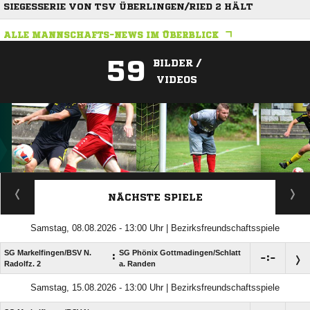
SIEGESSERIE VON TSV ÜBERLINGEN/RIED 2 HÄLT
ALLE MANNSCHAFTS-NEWS IM ÜBERBLICK
59
BILDER /
VIDEOS
ANZEIGE
NÄCHSTE SPIELE
Samstag, 08.08.2026 - 13:00 Uhr | Bezirksfreundschaftsspiele
SG Markelfingen/​BSV N.
SG Phönix Gottmadingen/​Schlatt
:

:

Radolfz. 2
a. Randen
Samstag, 15.08.2026 - 13:00 Uhr | Bezirksfreundschaftsspiele