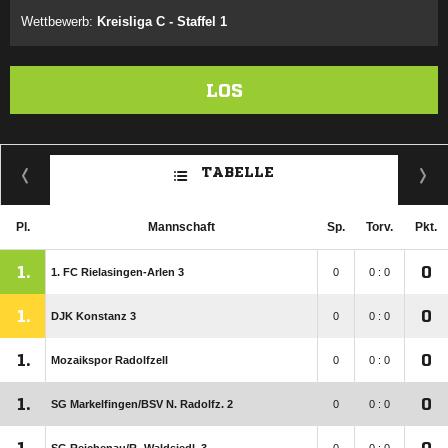
Wettbewerb:
Kreisliga C - Staffel 1
LOS
TABELLE
Pl.
Mannschaft
Sp.
Torv.
Pkt.
1.
0
1. FC Rielasingen-Arlen 3
0
0 : 0
1.
0
DJK Konstanz 3
0
0 : 0
1.
0
Mozaikspor Radolfzell
0
0 : 0
1.
0
SG Markelfingen/​BSV N. Radolfz. 2
0
0 : 0