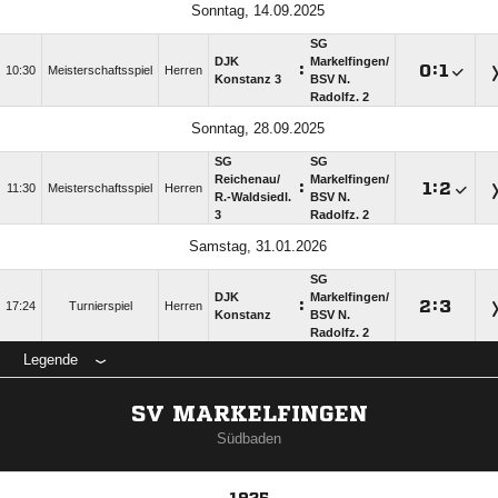
Sonntag, 14.09.2025
SG
DJK
Markelfingen/​
:

:

10:30
Meisterschaftsspiel
Herren
Konstanz 3
BSV N.
Radolfz. 2
Sonntag, 28.09.2025
SG
SG
Reichenau/​
Markelfingen/​
:

:

11:30
Meisterschaftsspiel
Herren
R.-Waldsiedl.
BSV N.
3
Radolfz. 2
Samstag, 31.01.2026
SG
DJK
Markelfingen/​
:

:

17:24
Turnierspiel
Herren
Konstanz
BSV N.
Radolfz. 2
Legende
SV MARKELFINGEN
Südbaden