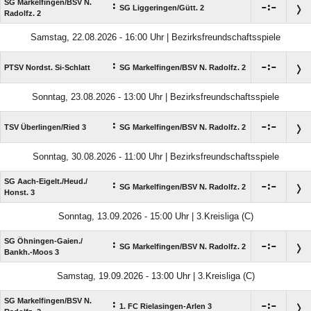
SG Markelfingen/​BSV N.
:

:

SG Liggeringen/​Gütt. 2
Radolfz. 2
Samstag, 22.08.2026 - 16:00 Uhr | Bezirksfreundschaftsspiele
:

:

PTSV Nordst. Si-Schlatt
SG Markelfingen/​BSV N. Radolfz. 2
Sonntag, 23.08.2026 - 13:00 Uhr | Bezirksfreundschaftsspiele
:

:

TSV Überlingen/​Ried 3
SG Markelfingen/​BSV N. Radolfz. 2
Sonntag, 30.08.2026 - 11:00 Uhr | Bezirksfreundschaftsspiele
SG Aach-Eigelt./​Heud./​
:

:

SG Markelfingen/​BSV N. Radolfz. 2
Honst. 3
Sonntag, 13.09.2026 - 15:00 Uhr | 3.Kreisliga (C)
SG Öhningen-Gaien./​
:

:

SG Markelfingen/​BSV N. Radolfz. 2
Bankh.-Moos 3
Samstag, 19.09.2026 - 13:00 Uhr | 3.Kreisliga (C)
SG Markelfingen/​BSV N.
:

:

1. FC Rielasingen-Arlen 3