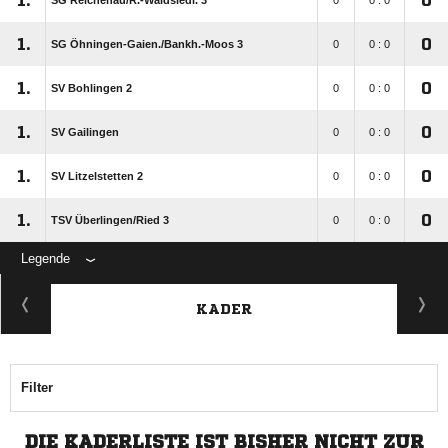
1.
0
SG Reichenau/​R.-Waldsiedl. 3
0
0 : 0
1.
0
SG Öhningen-Gaien./​Bankh.-Moos 3
0
0 : 0
1.
0
SV Bohlingen 2
0
0 : 0
1.
0
SV Gailingen
0
0 : 0
1.
0
SV Litzelstetten 2
0
0 : 0
1.
0
TSV Überlingen/​Ried 3
0
0 : 0
Legende
KADER
Filter
DIE KADERLISTE IST BISHER NICHT ZUR