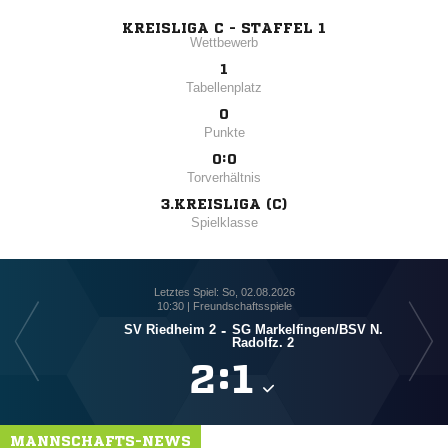
KREISLIGA C - STAFFEL 1
Wettbewerb
1
Tabellenplatz
0
Punkte
0:0
Torverhältnis
3.KREISLIGA (C)
Spielklasse
Letztes Spiel: So, 02.08.2026
10:30 | Freundschaftsspiele
SV Riedheim 2
-
SG Markelfingen/​BSV N.
Radolfz. 2

:

MANNSCHAFTS-NEWS