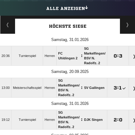
ALLE ANZEIGEN
HÖCHSTE SIEGE
Samstag, 31.01.2026
SG
FC
Markelfingen/​
:

:

20:36
Turnierspiel
Herren
Uhldingen 2
BSV N.
Radolfz. 2
Samstag, 20.09.2025
SG
Markelfingen/​
:

:

13:00
Meisterschaftsspiel
Herren
SV Gailingen
BSV N.
Radolfz. 2
Samstag, 31.01.2026
SG
Markelfingen/​
:

:

19:12
Turnierspiel
Herren
DJK Singen
BSV N.
Radolfz. 2