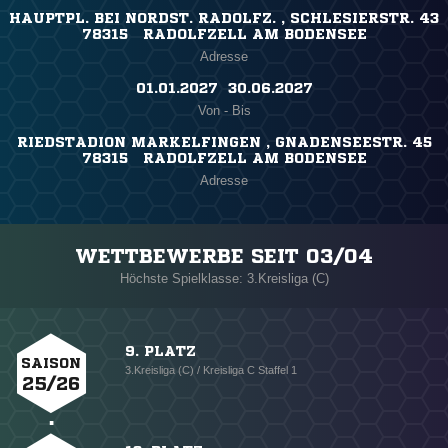
HAUPTPL. BEI NORDST. RADOLFZ. , SCHLESIERSTR. 43
78315 RADOLFZELL AM BODENSEE
Adresse
01.01.2027 ​ 30.06.2027
Von - Bis
RIEDSTADION MARKELFINGEN , GNADENSEESTR. 45
78315 RADOLFZELL AM BODENSEE
Adresse
WETTBEWERBE SEIT 03/04
Höchste Spielklasse: 3.Kreisliga (C)
9. PLATZ
SAISON
3.Kreisliga (C) / Kreisliga C Staffel 1
25/26