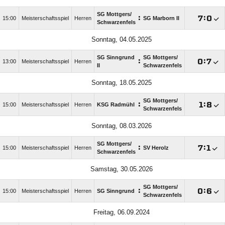
SG Mottgers/​
:

:

15:00
Meisterschaftsspiel
Herren
SG Marborn II
Schwarzenfels
Sonntag, 04.05.2025
SG Sinngrund
SG Mottgers/​
:

:

13:00
Meisterschaftsspiel
Herren
II
Schwarzenfels
Sonntag, 18.05.2025
SG Mottgers/​
:

:

15:00
Meisterschaftsspiel
Herren
KSG Radmühl
Schwarzenfels
Sonntag, 08.03.2026
SG Mottgers/​
:

:

15:00
Meisterschaftsspiel
Herren
SV Herolz
Schwarzenfels
Samstag, 30.05.2026
SG Mottgers/​
:

:

15:00
Meisterschaftsspiel
Herren
SG Sinngrund
Schwarzenfels
Freitag, 06.09.2024