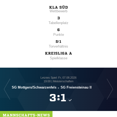
KLA SÜD
Wettbewerb
3
Tabellenplatz
6
Punkte
5:1
Torverhältnis
KREISLIGA A
Spielklasse
Letztes Spiel: Fr, 07.08.2026
19:00 | Meisterschaften
SG Mottgers/​Schwarzenfels
-
SG Freiensteinau II
SG 

:

MANNSCHAFTS-NEWS