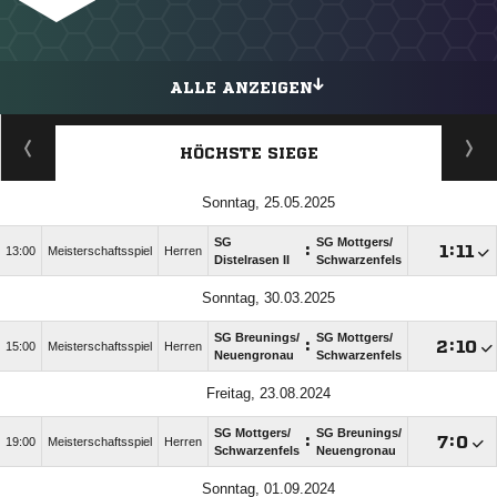
ALLE ANZEIGEN
HÖCHSTE SIEGE
Sonntag, 25.05.2025
SG
SG Mottgers/​
:

:

13:00
Meisterschaftsspiel
Herren
Distelrasen II
Schwarzenfels
Sonntag, 30.03.2025
SG Breunings/​
SG Mottgers/​
:

:

15:00
Meisterschaftsspiel
Herren
Neuengronau
Schwarzenfels
Freitag, 23.08.2024
SG Mottgers/​
SG Breunings/​
:

:

19:00
Meisterschaftsspiel
Herren
Schwarzenfels
Neuengronau
Sonntag, 01.09.2024