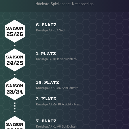
Höchste Spielklasse: Kreisoberliga
6. PLATZ
SAISON
Kreisliga A / KLA Süd
25/26
1. PLATZ
SAISON
Kreisliga B / KLB Schlüchtern
24/25
14. PLATZ
SAISON
Kreisliga A / KL A6 Schlüchtern
23/24
2. PLATZ
Kreisliga A / Rel.KLA Schlüchtern
7. PLATZ
SAISON
Kreisliga A / KL A6 Schlüchtern