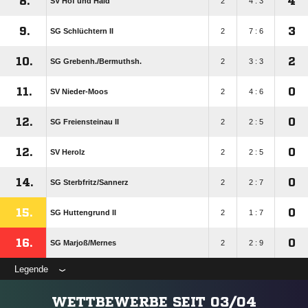
8.
4
SV Höf und Haid
2
4 : 3
9.
3
SG Schlüchtern II
2
7 : 6
10.
2
SG Grebenh./​Bermuthsh.
2
3 : 3
11.
0
SV Nieder-Moos
2
4 : 6
12.
0
SG Freiensteinau II
2
2 : 5
12.
0
SV Herolz
2
2 : 5
14.
0
SG Sterbfritz/​Sannerz
2
2 : 7
15.
0
SG Huttengrund II
2
1 : 7
16.
0
SG Marjoß/​Mernes
2
2 : 9
Legende
WETTBEWERBE SEIT 03/04