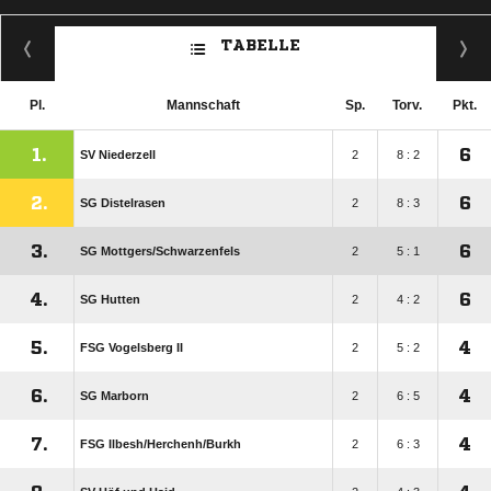
TABELLE
Pl.
Mannschaft
Sp.
Torv.
Pkt.
1.
6
SV Niederzell
2
8 : 2
2.
6
SG Distelrasen
2
8 : 3
3.
6
SG Mottgers/​Schwarzenfels
2
5 : 1
4.
6
SG Hutten
2
4 : 2
5.
4
FSG Vogelsberg II
2
5 : 2
6.
4
SG Marborn
2
6 : 5
7.
4
FSG Ilbesh/​Herchenh/​Burkh
2
6 : 3