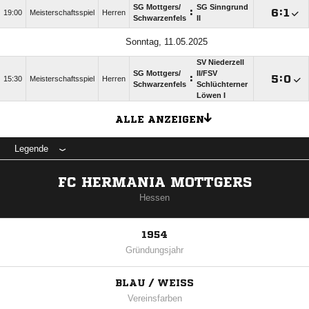
SG Mottgers/​
SG Sinngrund
:

:

19:00
Meisterschaftsspiel
Herren
Schwarzenfels
II
Sonntag, 11.05.2025
SV Niederzell
SG Mottgers/​
II/​FSV
:

:

15:30
Meisterschaftsspiel
Herren
Schwarzenfels
Schlüchterner
Löwen I
ALLE ANZEIGEN
Legende
FC HERMANIA MOTTGERS
Hessen
1954
Gründungsjahr
BLAU / WEISS
Vereinsfarben