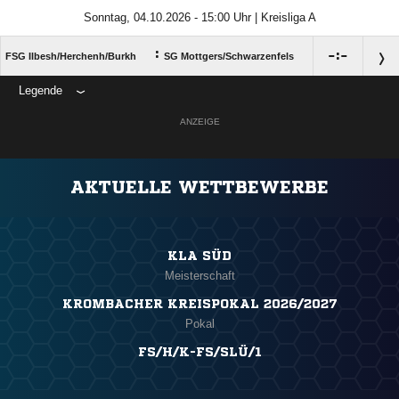
Sonntag, 04.10.2026 - 15:00 Uhr | Kreisliga A
:

:

FSG Ilbesh/​Herchenh/​Burkh
SG Mottgers/​Schwarzenfels
Legende
ANZEIGE
AKTUELLE WETTBEWERBE
KLA SÜD
Meisterschaft
KROMBACHER KREISPOKAL 2026/2027
Pokal
FS/H/K-FS/SLÜ/1