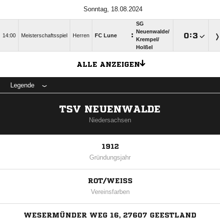
Sonntag, 18.08.2024
SG
Neuenwalde/​
:

:

14:00
Meisterschaftsspiel
Herren
FC Lune
Krempel/​
Holßel
ALLE ANZEIGEN
Legende
TSV NEUENWALDE
Niedersachsen
1912
Gründungsjahr
ROT/WEISS
Vereinsfarben
WESERMÜNDER WEG 16, 27607 GEESTLAND