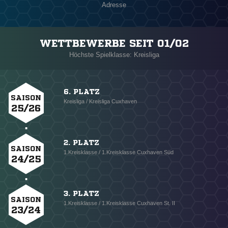
Adresse
WETTBEWERBE SEIT 01/02
Höchste Spielklasse: Kreisliga
6. PLATZ
SAISON
Kreisliga / Kreisliga Cuxhaven
25/26
2. PLATZ
SAISON
1.Kreisklasse / 1.Kreisklasse Cuxhaven Süd
24/25
3. PLATZ
SAISON
1.Kreisklasse / 1.Kreisklasse Cuxhaven St. II
23/24