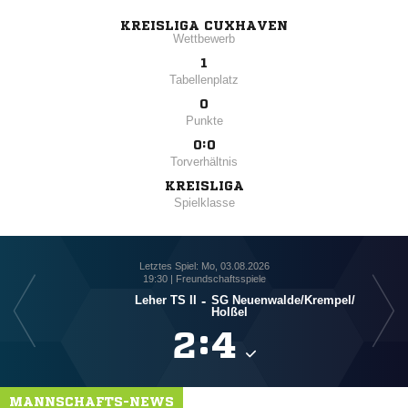
KREISLIGA CUXHAVEN
Wettbewerb
1
Tabellenplatz
0
Punkte
0:0
Torverhältnis
KREISLIGA
Spielklasse
Letztes Spiel: Mo, 03.08.2026
19:30 | Freundschaftsspiele
Leher TS II
-
SG Neuenwalde/​Krempel/​
Holßel

:

MANNSCHAFTS-NEWS