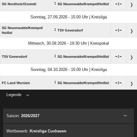
:

:

SG Nordholz/​Oxstedt
SG Neuenwalde/​Krempel/​Holßel
Sonntag, 27.09.2026 - 15:00 Uhr | Kreisliga
SG Neuenwalde/​Krempel/​
:

:

TSV Geversdorf
Holßel
Mittwoch, 30.09.2026 - 19:30 Uhr | Kreispokal
:

:

TSV Geversdorf
SG Neuenwalde/​Krempel/​Holßel
Sonntag, 04.10.2026 - 15:00 Uhr | Kreisliga
:

:

FC Land Wursten
SG Neuenwalde/​Krempel/​Holßel
Legende
ANZEIGE
Saison:
2026/2027
Wettbewerb:
Kreisliga Cuxhaven