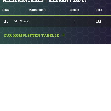
NIEDERSACHSEN | HERREN | 26/27
Platz
Mannschaft
Spiele
Tore
1.
10
VFL Stenum
1
ZUR KOMPLETTEN TABELLE