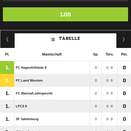
LOS
TABELLE
Pl.
Mannschaft
Sp.
Torv.
Pkt.
1.
0
FC Hagen/​Uthlede II
0
0 : 0
1.
0
FC Land Wursten
0
0 : 0
1.
0
FC Wanna/​Lüdingworth
0
0 : 0
1.
0
LFCS II
0
0 : 0
1.
0
SF Sahlenburg
0
0 : 0