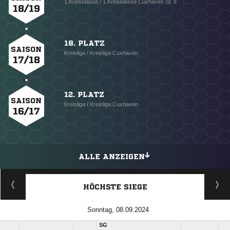
1.Kreisklasse / 1.Kreisklasse Cuxhaven St. II
18/19
18. PLATZ
SAISON
Kreisliga / Kreisliga Cuxhaven
17/18
12. PLATZ
SAISON
Kreisliga / Kreisliga Cuxhaven
16/17
ALLE ANZEIGEN
HÖCHSTE SIEGE
Sonntag, 08.09.2024
SG