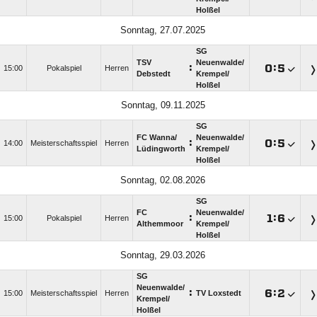
Holßel
Sonntag, 27.07.2025
SG
TSV
Neuenwalde/​
:

:

15:00
Pokalspiel
Herren
Debstedt
Krempel/​
Holßel
Sonntag, 09.11.2025
SG
FC Wanna/​
Neuenwalde/​
:

:

14:00
Meisterschaftsspiel
Herren
Lüdingworth
Krempel/​
Holßel
Sonntag, 02.08.2026
SG
FC
Neuenwalde/​
:

:

15:00
Pokalspiel
Herren
Althemmoor
Krempel/​
Holßel
Sonntag, 29.03.2026
SG
Neuenwalde/​
:

:

15:00
Meisterschaftsspiel
Herren
TV Loxstedt
Krempel/​
Holßel