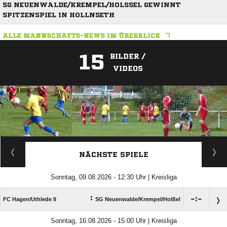
SG NEUENWALDE/KREMPEL/HOLSSEL GEWINNT S
PITZENSPIEL IN HOLLNSETH
ALLE MANNSCHAFTS-NEWS IM ÜBERBLICK
15
BILDER /
VIDEOS
ANZEIGE
NÄCHSTE SPIELE
Sonntag, 09.08.2026 - 12:30 Uhr | Kreisliga
:

:

FC Hagen/​Uthlede II
SG Neuenwalde/​Krempel/​Holßel
Sonntag, 16.08.2026 - 15:00 Uhr | Kreisliga