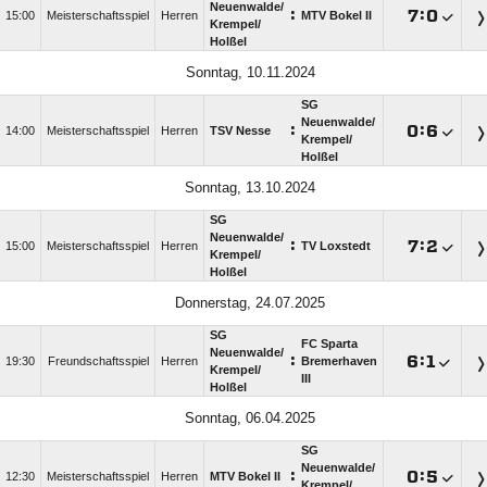
Neuenwalde/​
:

:

15:00
Meisterschaftsspiel
Herren
MTV Bokel II
Krempel/​
Holßel
Sonntag, 10.11.2024
SG
Neuenwalde/​
:

:

14:00
Meisterschaftsspiel
Herren
TSV Nesse
Krempel/​
Holßel
Sonntag, 13.10.2024
SG
Neuenwalde/​
:

:

15:00
Meisterschaftsspiel
Herren
TV Loxstedt
Krempel/​
Holßel
Donnerstag, 24.07.2025
SG
FC Sparta
Neuenwalde/​
:

:

19:30
Freundschaftsspiel
Herren
Bremerhaven
Krempel/​
III
Holßel
Sonntag, 06.04.2025
SG
Neuenwalde/​
:

:

12:30
Meisterschaftsspiel
Herren
MTV Bokel II
Krempel/​