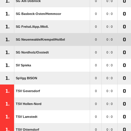
1.
0
SG Am Dobrock
0
0 : 0
1.
0
SG Basbeck-Osten/​Hemmoor
0
0 : 0
1.
0
SG Frelsd./​App./​Woll.
0
0 : 0
1.
0
SG Neuenwalde/​Krempel/​Holßel
0
0 : 0
1.
0
SG Nordholz/​Oxstedt
0
0 : 0
1.
0
SV Spieka
0
0 : 0
1.
0
SpVgg BISON
0
0 : 0
1.
0
TSV Geversdorf
0
0 : 0
1.
0
TSV Hollen-Nord
0
0 : 0
1.
0
TSV Lamstedt
0
0 : 0
1.
0
TSV Otterndorf
0
0 : 0