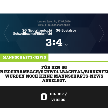
Letztes Spiel: Fr, 17.07.2026
18:00 | Freundschaftsspiele
SG Niederhambach/​
-
SG Bostalsee
Schwollbachtal/​Birkenfeld

:

MANNSCHAFTS-NEWS
FÜR DEN SG
NIEDERHAMBACH/SCHWOLLBACHTAL/BIRKENFE
WURDEN NOCH KEINE MANNSCHAFTS-NEWS
ANGELEGT.
0
BILDER /
VIDEOS