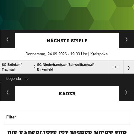
ANZEIGE
NÄCHSTE SPIELE
Donnerstag, 24.09.2026 - 19:00 Uhr | Kreispokal
SG Brücken/​
SG Niederhambach/​Schwollbachtal/​
:

:

Trauntal
Birkenfeld
Legende
ANZEIGE
KADER
Filter
DIE KADERLISTE IST BISHER NICHT ZUR