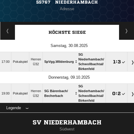
55767 NIEDERHAMBACH
Adresse
HÖCHSTE SIEGE
Samstag, 30.08.2025
SG
Herren
Niederhambach/​
:

:

17:00
Pokalspiel
SpVgg.Wildenburg
Ü32
Schwollbachtal/​
Birkenfeld
Donnerstag, 09.10.2025
SG
Herren
SG Bärenbach/​
Niederhambach/​
:

:

19:00
Pokalspiel
Ü32
Becherbach
Schwollbachtal/​
Birkenfeld
Legende
SV NIEDERHAMBACH
Südwest