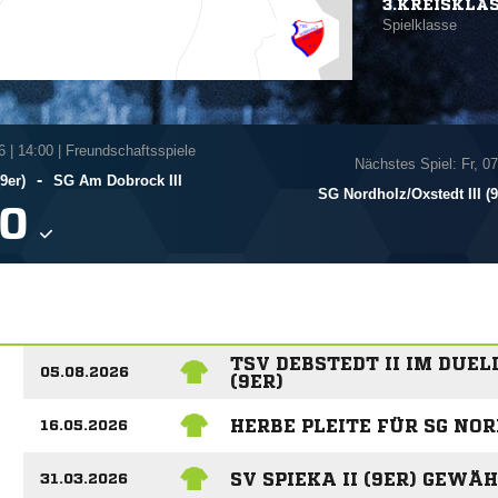
3.KREISKLA
Spielklasse
6
|
14:00 | Freundschaftsspiele
Nächstes Spiel: Fr, 0
-
9er)
SG Am Dobrock III
SG Nordholz/​Oxstedt III (9

TSV DEBSTEDT II IM DUEL
05.08.2026
(9ER)
HERBE PLEITE FÜR SG NOR
16.05.2026
SV SPIEKA II (9ER) GEW
31.03.2026