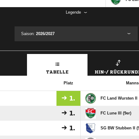
Legende
Saison:
2026/2027
TABELLE
HIN-/ RÜCKRUND
Platz
Manns
1.
FC Land Wursten II
1.
FC Lune III (9er)
1.
SG BW Stubben II (9