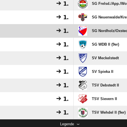
1.
SG Frelsd./​App./​Woll
1.
SG Neuenwalde/​Kremp
1.
SG Nordholz/​Oxstedt
1.
SG WDB II (9er)
1.
SV Meckelstedt
1.
SV Spieka II
1.
TSV Debstedt II
1.
TSV Sievern II
1.
TSV Wehdel II (9er)
Legende