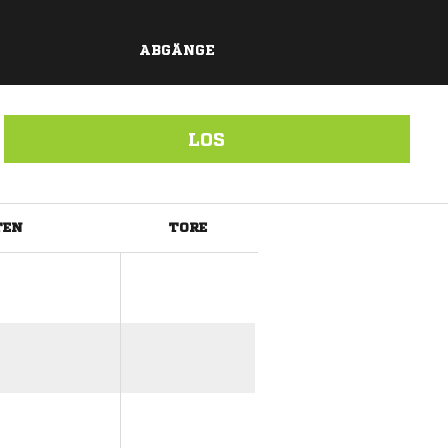
ABGÄNGE
LOS
TEN
TORE
ANZEIGE