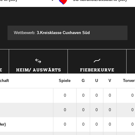
ANZEIGE
Wettbewerb:
3.Kreisklasse Cuxhaven Süd
E
HEIM/ AUSWÄRTS
FIEBERKURVE
chaft
Spiele
G
U
V
Torver
0
0
0
0
0 
0
0
0
0
0 
er)
0
0
0
0
0 