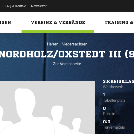
|
FAQ & Kontakt
|
Newsletter
Link
IGEN
VEREINE & VERBÄNDE
TRAINING &
Herren
|
Niedersachsen
NORDHOLZ/OXSTEDT III (
Zur Vereinsseite
3.KREISKLA
Wettbewerb
1
Tabellenplatz
0
Punkte
0:0
Torverhältnis