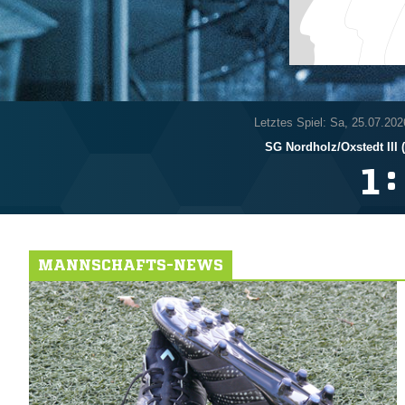
Letztes Spiel: Sa, 25.07.202
SG Nordholz/​Oxstedt III (
:

MANNSCHAFTS-NEWS