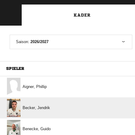
KADER
Saison:
2026/2027
SPIELER
 
 
 