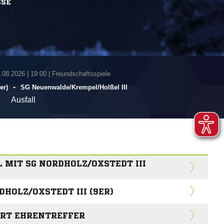
SSE
7.08.2026
|
19:00 | Freundschaftsspiele
-
er)
SG Neuenwalde/​Krempel/​Holßel III
Ausfall
L MIT SG NORDHOLZ/OXSTEDT III
DHOLZ/OXSTEDT III (9ER)
ÄHRT EHRENTREFFER