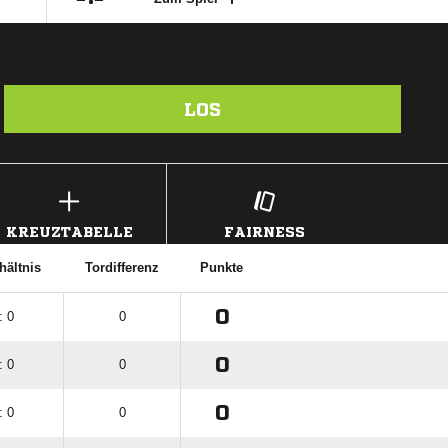
LOS
KREUZTABELLE
FAIRNESS
hältnis
Tordifferenz
Punkte
0
: 0
0
0
: 0
0
0
: 0
0