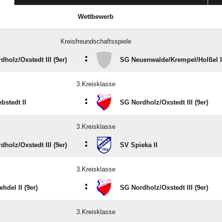
Wettbewerb
Kreisfreundschaftsspiele
:
holz/​Oxstedt III (9er)
SG Neuenwalde/​Krempel/​Holßel I
3.Kreisklasse
:
bstedt II
SG Nordholz/​Oxstedt III (9er)
3.Kreisklasse
:
holz/​Oxstedt III (9er)
SV Spieka II
3.Kreisklasse
:
hdel II (9er)
SG Nordholz/​Oxstedt III (9er)
3.Kreisklasse