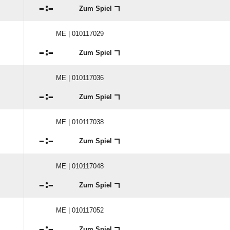

:

Zum Spiel
ME | 010117029

:

Zum Spiel
ME | 010117036

:

Zum Spiel
ME | 010117038

:

Zum Spiel
ME | 010117048

:

Zum Spiel
ME | 010117052

:

Zum Spiel