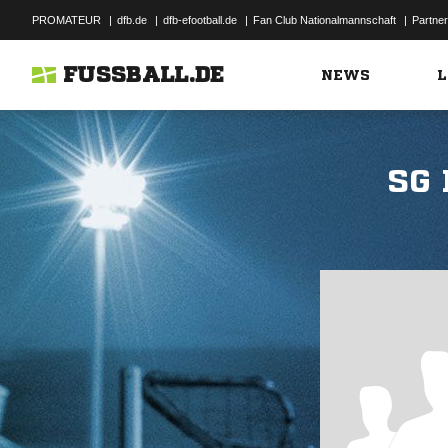
PROMATEUR
|
dfb.de
|
dfb-efootball.de
|
Fan Club Nationalmannschaft
|
Partner
FUSSBALL.DE
NEWS
L
SG 