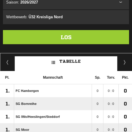
Saison:
2026/2027
Wettbewerb:
Ü32 Kreisliga Nord
LOS
TABELLE
Pl.
Mannschaft
Sp.
Torv.
Pkt.
1.
0
FC Hambergen
0
0 : 0
1.
0
SG Bornreihe
0
0 : 0
1.
0
SG IWo/​Heeslingen/​Steddorf
0
0 : 0
1.
0
SG Moor
0
0 : 0