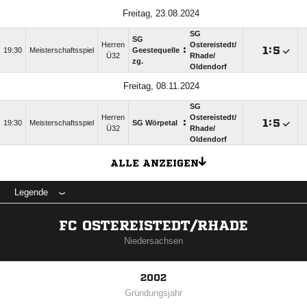
Freitag, 23.08.2024
SG
SG
Herren
Ostereistedt/​
:

:

19:30
Meisterschaftsspiel
Geestequelle
Ü32
Rhade/​
zg.
Oldendorf
Freitag, 08.11.2024
SG
Herren
Ostereistedt/​
:

:

19:30
Meisterschaftsspiel
SG Wörpetal
Ü32
Rhade/​
Oldendorf
ALLE ANZEIGEN
Legende
FC OSTEREISTEDT/RHADE
Niedersachsen
2002
Gründungsjahr