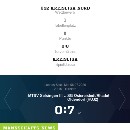
Ü32 KREISLIGA NORD
Wettbewerb
1
Tabellenplatz
0
Punkte
0:0
Torverhältnis
KREISLIGA
Spielklasse
Letztes Spiel: Mo, 06.07.2026
20:15 | Turniere
MTSV Selsingen III
-
SG Ostereistedt/​Rhade/​
Oldendorf (HÜ32)

:

MANNSCHAFTS-NEWS