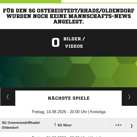
FÜR DEN SG OSTEREISTEDT/RHADE/OLDENDORF
WURDEN NOCH KEINE MANNSCHAFTS-NEWS
ANGELEGT.
0
BILDER /
VIDEOS
ANZEIGE
NÄCHSTE SPIELE
Freitag, 14.08.2026 - 20:00 Uhr | Kreisliga
SG Ostereistedt/​Rhade/​
:

:

SG Moor
Oldendorf