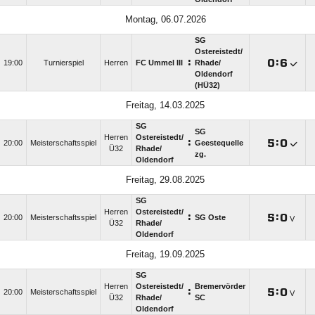
Montag, 06.07.2026
SG
Ostereistedt/​
:

:

19:00
Turnierspiel
Herren
FC Ummel III
Rhade/​
Oldendorf
(HÜ32)
Freitag, 14.03.2025
SG
SG
Herren
Ostereistedt/​
:

:

20:00
Meisterschaftsspiel
Geestequelle
Ü32
Rhade/​
zg.
Oldendorf
Freitag, 29.08.2025
SG
Herren
Ostereistedt/​
:

:

20:00
Meisterschaftsspiel
SG Oste
V
Ü32
Rhade/​
Oldendorf
Freitag, 19.09.2025
SG
Herren
Ostereistedt/​
Bremervörder
:

:

20:00
Meisterschaftsspiel
V
Ü32
Rhade/​
SC
Oldendorf