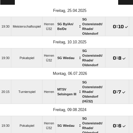
Freitag, 25.04.2025
SG
Herren
SG By/​An/​
Ostereistedt/​
:

:

19:30
Meisterschaftsspiel
Ü32
Be/​De
Rhade/​
Oldendorf
Freitag, 10.10.2025
SG
Herren
Ostereistedt/​
:

:

19:30
Pokalspiel
SG Wiedau
Ü32
Rhade/​
Oldendorf
Montag, 06.07.2026
SG
Ostereistedt/​
MTSV
:

:

20:15
Turnierspiel
Herren
Rhade/​
Selsingen III
Oldendorf
(HÜ32)
Freitag, 09.08.2024
SG
Herren
Ostereistedt/​
:

:

19:30
Pokalspiel
SG Wiedau
Ü32
Rhade/​
Oldendorf