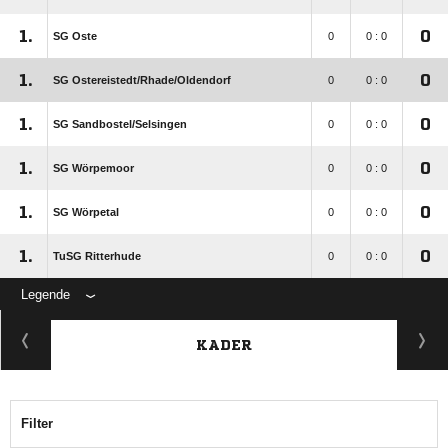
1.
0
SG Oste
0
0 : 0
1.
0
SG Ostereistedt/​Rhade/​Oldendorf
0
0 : 0
1.
0
SG Sandbostel/​Selsingen
0
0 : 0
1.
0
SG Wörpemoor
0
0 : 0
1.
0
SG Wörpetal
0
0 : 0
1.
0
TuSG Ritterhude
0
0 : 0
Legende
KADER
Filter