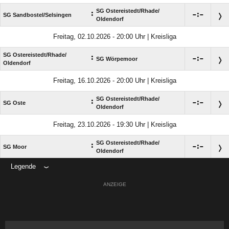
SG Ostereistedt/​Rhade/​
:

:

SG Sandbostel/​Selsingen
Oldendorf
Freitag, 02.10.2026 - 20:00 Uhr | Kreisliga
SG Ostereistedt/​Rhade/​
:

:

SG Wörpemoor
Oldendorf
Freitag, 16.10.2026 - 20:00 Uhr | Kreisliga
SG Ostereistedt/​Rhade/​
:

:

SG Oste
Oldendorf
Freitag, 23.10.2026 - 19:30 Uhr | Kreisliga
SG Ostereistedt/​Rhade/​
:

:

SG Moor
Oldendorf
Legende
ANZEIGE