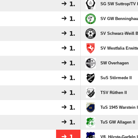
1.
SG SW Suttrop/​TV K
1.
SV GW Benningha
1.
SV Schwarz-Weiß B
1.
SV Westfalia Erwitt
1.
SW Overhagen
1.
SuS Störmede II
1.
TSV Rüthen II
1.
TuS 1945 Warstein I
1.
TuS GW Allagen II
1.
VfL Hörste-Garfeln I