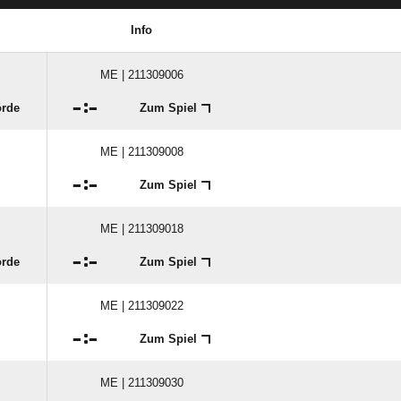
Info
ME | 211309006

:

örde
Zum Spiel
ME | 211309008

:

Zum Spiel
ME | 211309018

:

örde
Zum Spiel
ME | 211309022

:

Zum Spiel
ME | 211309030