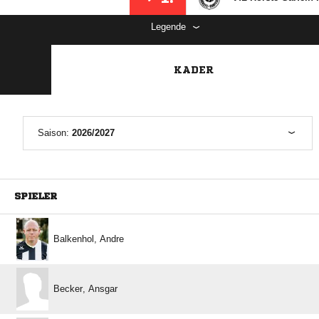
Legende
KADER
Saison:
2026/2027
SPIELER
 
 