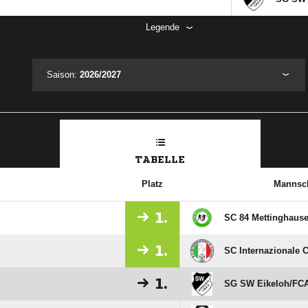
Legende
Saison:
2026/2027
TABELLE
Platz
Mannsch
1.
SC 84 Mettinghaus
1.
SC Internazionale C
1.
SG SW Eikeloh/​FC