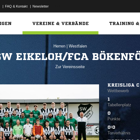
|
FAQ & Kontakt
|
Newsletter
Link
IGEN
VEREINE & VERBÄNDE
TRAINING &
Herren
|
Westfalen
SW EIKELOH/FCA BÖKENF
Zur Vereinsseite
KREISLIGA C
Wettbewerb
1
Tabellenplatz
0
Punkte
0:0
Torverhältnis