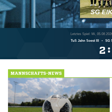
Letztes Spiel: Mi, 05.08.202
-
TuS Jahn Soest III
SG 
:

MANNSCHAFTS-NEWS