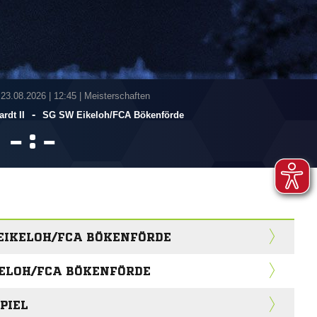
 23.08.2026
|
12:45 | Meisterschaften
-
rdt II
SG SW Eikeloh/​FCA Bökenförde
:


 EIKELOH/FCA BÖKENFÖRDE
KELOH/FCA BÖKENFÖRDE
PIEL