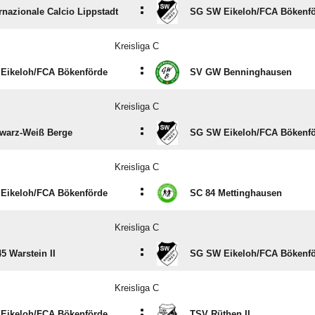
:
rnazionale Calcio Lippstadt
SG SW Eikeloh/​FCA Bökenf
Kreisliga C
:
Eikeloh/​FCA Bökenförde
SV GW Benninghausen
Kreisliga C
:
warz-Weiß Berge
SG SW Eikeloh/​FCA Bökenf
Kreisliga C
:
Eikeloh/​FCA Bökenförde
SC 84 Mettinghausen
Kreisliga C
:
5 Warstein II
SG SW Eikeloh/​FCA Bökenf
Kreisliga C
:
Eikeloh/​FCA Bökenförde
TSV Rüthen II