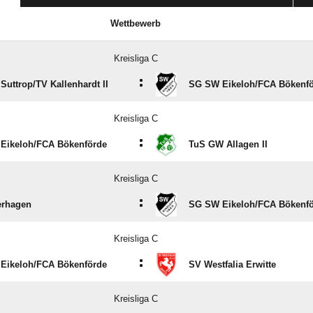
Wettbewerb
Kreisliga C
:
uttrop/​TV Kallenhardt II
SG SW Eikeloh/​FCA Bökenf
Kreisliga C
:
Eikeloh/​FCA Bökenförde
TuS GW Allagen II
Kreisliga C
:
rhagen
SG SW Eikeloh/​FCA Bökenf
Kreisliga C
:
Eikeloh/​FCA Bökenförde
SV Westfalia Erwitte
Kreisliga C