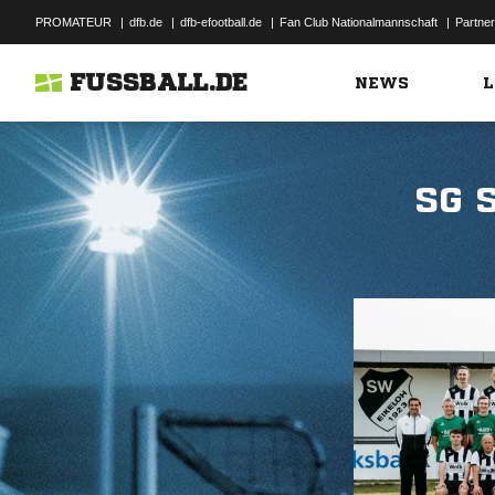
PROMATEUR
|
dfb.de
|
dfb-efootball.de
|
Fan Club Nationalmannschaft
|
Partner
FUSSBALL.DE
NEWS
L
SG 