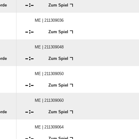

:

örde
Zum Spiel
ME | 211309036

:

Zum Spiel
ME | 211309048

:

örde
Zum Spiel
ME | 211309050

:

Zum Spiel
ME | 211309060

:

örde
Zum Spiel
ME | 211309064

:

Zum Spiel