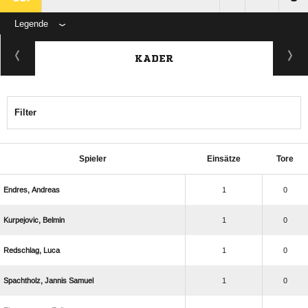
Legende
KADER
Filter
Spieler
Einsätze
Tore
 
1
0
 
1
0
 
1
0
  
1
0