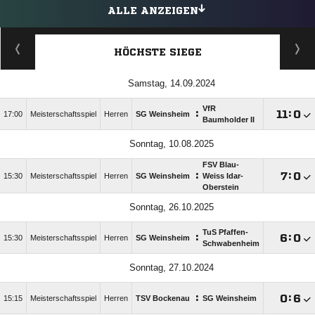
ALLE ANZEIGEN
HÖCHSTE SIEGE
Samstag, 14.09.2024
VfR
:

:

17:00
Meisterschaftsspiel
Herren
SG Weinsheim
Baumholder II
Sonntag, 10.08.2025
FSV Blau-
:

:

15:30
Meisterschaftsspiel
Herren
SG Weinsheim
Weiss Idar-
Oberstein
Sonntag, 26.10.2025
TuS Pfaffen-
:

:

15:30
Meisterschaftsspiel
Herren
SG Weinsheim
Schwabenheim
Sonntag, 27.10.2024
:

:

15:15
Meisterschaftsspiel
Herren
TSV Bockenau
SG Weinsheim