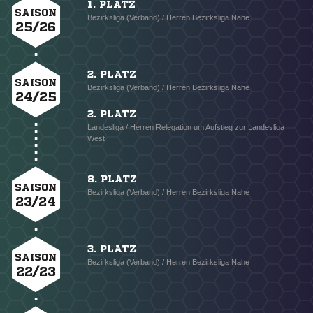
1. PLATZ
SAISON
Bezirksliga (Verband) / Herren Bezirksliga Nahe
25/26
2. PLATZ
SAISON
Bezirksliga (Verband) / Herren Bezirksliga Nahe
24/25
2. PLATZ
Landesliga / Herren Relegation um Aufstieg zur Landesliga
West
8. PLATZ
SAISON
Bezirksliga (Verband) / Herren Bezirksliga Nahe
23/24
3. PLATZ
SAISON
Bezirksliga (Verband) / Herren Bezirksliga Nahe
22/23