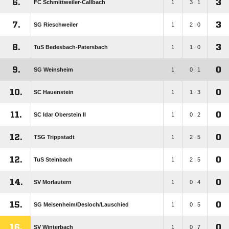
6.
3
FC Schmittweiler-Callbach
1
3 : 1
7.
3
SG Rieschweiler
1
2 : 0
8.
3
TuS Bedesbach-Patersbach
1
1 : 0
9.
0
SG Weinsheim
1
0 : 1
10.
0
SC Hauenstein
1
1 : 3
11.
0
SC Idar Oberstein II
1
0 : 2
12.
0
TSG Trippstadt
1
2 : 5
12.
0
TuS Steinbach
1
2 : 5
14.
0
SV Morlautern
1
0 : 4
15.
0
SG Meisenheim/​Desloch/​Lauschied
1
0 : 5
16.
0
SV Winterbach
1
0 : 7