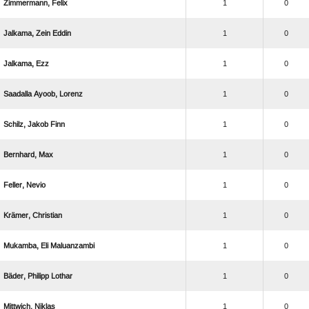
 
1
0
  
1
0
 
1
0
  
1
0
  
1
0
 
1
0
 
1
0
 
1
0
  
1
0
  
1
0
 
1
0