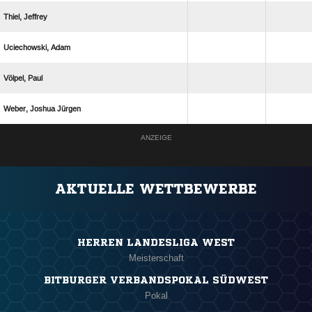
 
 
 
  
ANZEIGE
AKTUELLE WETTBEWERBE
HERREN LANDESLIGA WEST
Meisterschaft
BITBURGER VERBANDSPOKAL SÜDWEST
Pokal