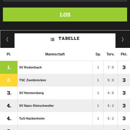
LOS
TABELLE
Pl.
Mannschaft
Sp.
Torv.
Pkt.
1.
3
SV Rodenbach
1
7 : 0
2.
3
TSC Zweibrücken
1
5 : 0
3.
3
SV Hermersberg
1
4 : 0
4.
3
SV Nanz-Dietschweiler
1
5 : 2
4.
3
TuS Hackenheim
1
5 : 2