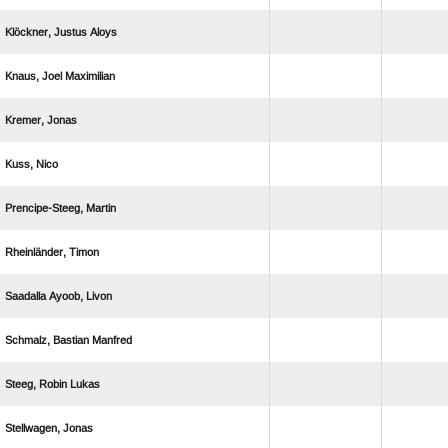
  
  
 
 
 
 
  
  
  
 