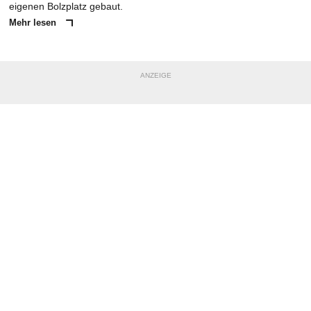
eigenen Bolzplatz gebaut.
Mehr lesen
ANZEIGE
NACHRICHT SENDEN
* Pflichtfelder