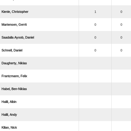
 
1
0
 
0
0
  
0
0
 
0
0
 
 
 
 
 
 