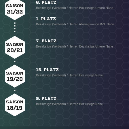
6. PLATZ
SAISON
Bezirksliga (Verband) / Herren Bezirksliga Untere Nahe
21/22
1. PLATZ
Bezirksliga (Verband) / Herren Abstiegsrunde BZL Nahe
7. PLATZ
SAISON
Bezirksliga (Verband) / Herren Bezirksliga Untere Nahe
20/21
16. PLATZ
SAISON
Bezirksliga (Verband) / Herren Bezirksliga Nahe
19/20
9. PLATZ
SAISON
Bezirksliga (Verband) / Herren Bezirksliga Nahe
18/19