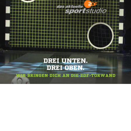
DREI UNTEN.
DREI OBEN.
WIR BRINGEN DICH AN DIE ZDF-TORWAND