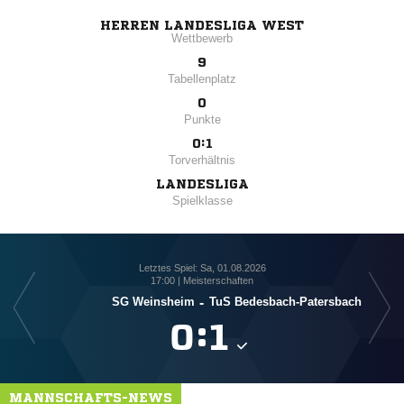
HERREN LANDESLIGA WEST
Wettbewerb
9
Tabellenplatz
0
Punkte
0:1
Torverhältnis
LANDESLIGA
Spielklasse
Letztes Spiel: Sa, 01.08.2026
17:00 | Meisterschaften
SG Weinsheim
-
TuS Bedesbach-Patersbach

:

MANNSCHAFTS-NEWS