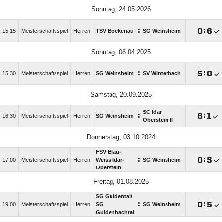
Sonntag, 24.05.2026
:

:

15:15
Meisterschaftsspiel
Herren
TSV Bockenau
SG Weinsheim
Sonntag, 06.04.2025
:

:

15:30
Meisterschaftsspiel
Herren
SG Weinsheim
SV Winterbach
Samstag, 20.09.2025
SC Idar
:

:

16:30
Meisterschaftsspiel
Herren
SG Weinsheim
Oberstein II
Donnerstag, 03.10.2024
FSV Blau-
:

:

17:00
Meisterschaftsspiel
Herren
Weiss Idar-
SG Weinsheim
Oberstein
Freitag, 01.08.2025
SG Guldental/​
:

:

19:00
Meisterschaftsspiel
Herren
SG
SG Weinsheim
Guldenbachtal